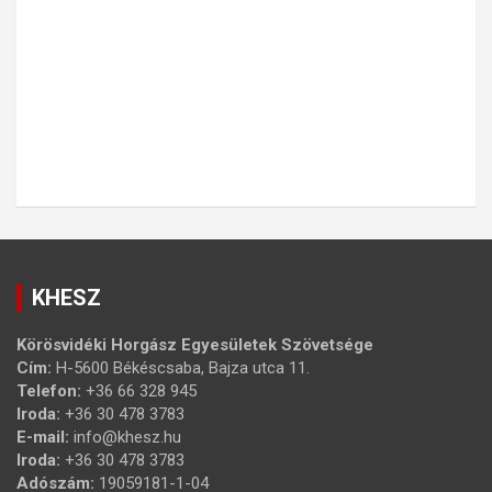
KHESZ
Körösvidéki Horgász Egyesületek Szövetsége
Cím:
H-5600 Békéscsaba, Bajza utca 11.
Telefon:
+36 66 328 945
Iroda:
+36 30 478 3783
E-mail:
info@khesz.hu
Iroda:
+36 30 478 3783
Adószám:
19059181-1-04