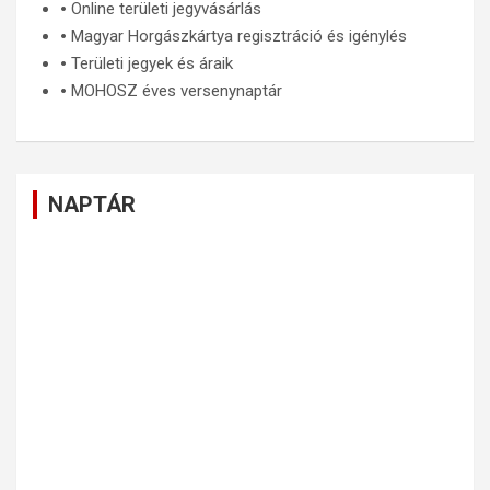
🞄
Online területi jegyvásárlás
🞄
Magyar Horgászkártya regisztráció és igénylés
🞄
Területi jegyek és áraik
🞄
MOHOSZ éves versenynaptár
NAPTÁR