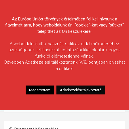
Skip
Körösvidéki Horgász
to
content
Az Európa Uniós törvények értelmében fel kell hívnunk a
Egyesületek Szövetsége
figyelmét arra, hogy weboldalunk ún. "cookie"-kat vagy "sütiket"
telepíthet az Ön készülékére.
A weboldalunk által használt sütik az oldal működéséhez
szükségesek, letiltásukkal, korlátozásukkal oldalunk egyes
funkciói elérhetetlenné válnak.
HÍREK
Bővebben Adatkezelési tájékoztatónk IV/8. pontjában olvashat
a sütikről.
Időjárás előrejelzés
2010.06.04.
morneo.it
Időjárás előrejelzés a koponyeg.hu segítségével:
Megértettem
Adatkezelési tájékoztató
Időjárás előrejelzés a koponyeg.hu segítségével:
Bejegyzés