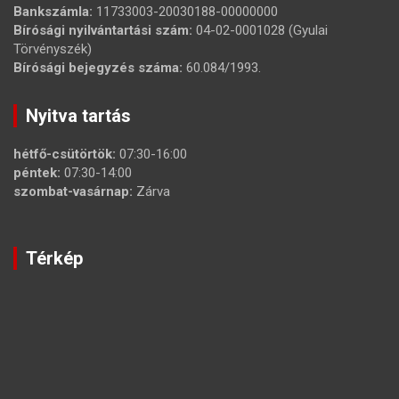
Bankszámla:
11733003-20030188-00000000
Bírósági nyilvántartási szám:
04-02-0001028 (Gyulai
Törvényszék)
Bírósági bejegyzés száma:
60.084/1993.
Nyitva tartás
hétfő-csütörtök:
07:30-16:00
péntek:
07:30-14:00
szombat-vasárnap:
Zárva
Térkép