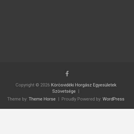
Copyright © 2026
Körösvidéki Horgász Egyesületek
Szövetsége
Theme by:
Theme Horse
Proudly Powered by:
WordPress