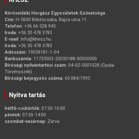
Körösvidéki Horgász Egyesületek Szövetsége
Cím:
H-5600 Békéscsaba, Bajza utca 11.
Telefon:
+36 66 328 945
Iroda:
+36 30 478 3783
E-mail:
info@khesz.hu
Iroda:
+36 30 478 3783
Adószám:
19059181-1-04
Bankszámla:
11733003-20030188-00000000
Bírósági nyilvántartási szám:
04-02-0001028 (Gyulai
Törvényszék)
Bírósági bejegyzés száma:
60.084/1993.
Nyitva tartás
hétfő-csütörtök:
07:30-16:00
péntek:
07:30-14:00
szombat-vasárnap:
Zárva