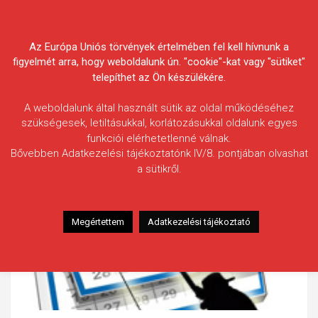
Skip
Körösvidéki Horgász
to
content
Az Európa Uniós törvények értelmében fel kell hívnunk a
Egyesületek Szövetsége
figyelmét arra, hogy weboldalunk ún. "cookie"-kat vagy "sütiket"
telepíthet az Ön készülékére.
A weboldalunk által használt sütik az oldal működéséhez
szükségesek, letiltásukkal, korlátozásukkal oldalunk egyes
funkciói elérhetetlenné válnak.
Bővebben Adatkezelési tájékoztatónk IV/8. pontjában olvashat
a sütikről.
Megértettem
Adatkezelési tájékoztató