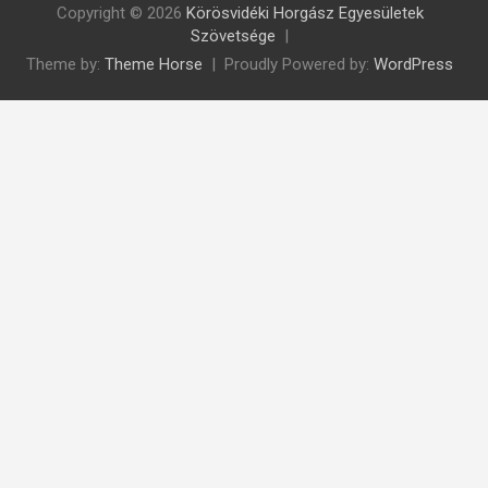
Copyright © 2026
Körösvidéki Horgász Egyesületek
Szövetsége
Theme by:
Theme Horse
Proudly Powered by:
WordPress