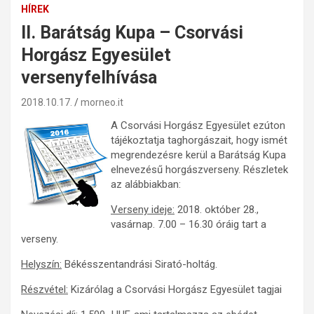
HÍREK
II. Barátság Kupa – Csorvási
Horgász Egyesület
versenyfelhívása
2018.10.17.
morneo.it
A Csorvási Horgász Egyesület ezúton
tájékoztatja taghorgászait, hogy ismét
megrendezésre kerül a Barátság Kupa
elnevezésű horgászverseny. Részletek
az alábbiakban:
Verseny ideje:
2018. október 28.,
vasárnap. 7.00 – 16.30 óráig tart a
verseny.
Helyszín:
Békésszentandrási Sirató-holtág.
Részvétel:
Kizárólag a Csorvási Horgász Egyesület tagjai