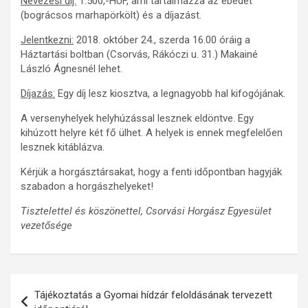
Nevezési díj:
1.500,-HUF, ami tartalmazza az ebédet
(bográcsos marhapörkölt) és a díjazást.
Jelentkezni:
2018. október 24., szerda 16.00 óráig a
Háztartási boltban (Csorvás, Rákóczi u. 31.) Makainé
László Ágnesnél lehet.
Díjazás:
Egy díj lesz kiosztva, a legnagyobb hal kifogójának.
A versenyhelyek helyhúzással lesznek eldöntve. Egy
kihúzott helyre két fő ülhet. A helyek is ennek megfelelően
lesznek kitáblázva.
Kérjük a horgásztársakat, hogy a fenti időpontban hagyják
szabadon a horgászhelyeket!
Tisztelettel és köszönettel, Csorvási Horgász Egyesület
vezetősége
Bejegyzés
Tájékoztatás a Gyomai hídzár feloldásának tervezett
navigáció