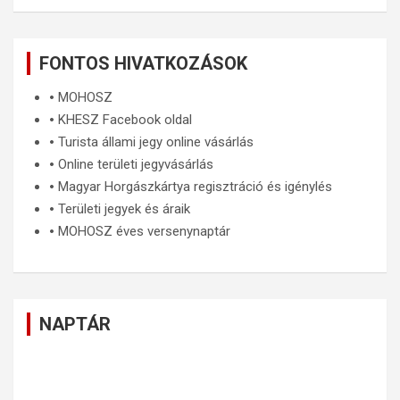
FONTOS HIVATKOZÁSOK
🞄
MOHOSZ
🞄
KHESZ Facebook oldal
🞄
Turista állami jegy online vásárlás
🞄
Online területi jegyvásárlás
🞄
Magyar Horgászkártya regisztráció és igénylés
🞄
Területi jegyek és áraik
🞄
MOHOSZ éves versenynaptár
NAPTÁR