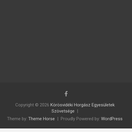
Copyright © 2026
Körösvidéki Horgász Egyesületek
Szövetsége
Theme by:
Theme Horse
Proudly Powered by:
WordPress