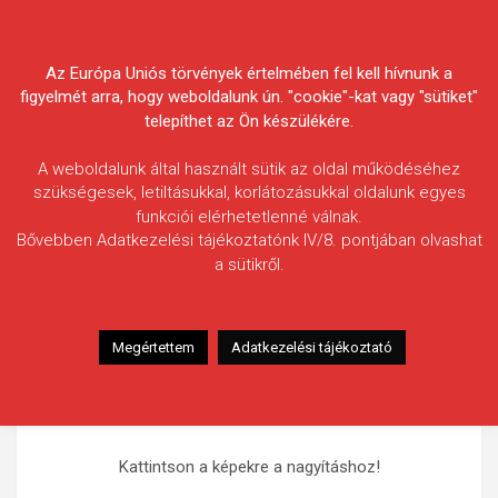
Skip
Körösvidéki Horgász
to
content
Az Európa Uniós törvények értelmében fel kell hívnunk a
Egyesületek Szövetsége
figyelmét arra, hogy weboldalunk ún. "cookie"-kat vagy "sütiket"
telepíthet az Ön készülékére.
A weboldalunk által használt sütik az oldal működéséhez
szükségesek, letiltásukkal, korlátozásukkal oldalunk egyes
funkciói elérhetetlenné válnak.
HÍREK
Bővebben Adatkezelési tájékoztatónk IV/8. pontjában olvashat
a sütikről.
III. Gyulai horgász találkozó
2010.05.11.
morneo.it
Megértettem
Adatkezelési tájékoztató
Kattintson a képekre a nagyításhoz!
Kattintson a képekre a nagyításhoz!