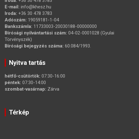
Iroda:
+36 30 478 3783
E-mail:
info@khesz.hu
Iroda:
+36 30 478 3783
Adószám:
19059181-1-04
Bankszámla:
11733003-20030188-00000000
Bírósági nyilvántartási szám:
04-02-0001028 (Gyulai
Törvényszék)
Bírósági bejegyzés száma:
60.084/1993.
Nyitva tartás
hétfő-csütörtök:
07:30-16:00
péntek:
07:30-14:00
szombat-vasárnap:
Zárva
Térkép