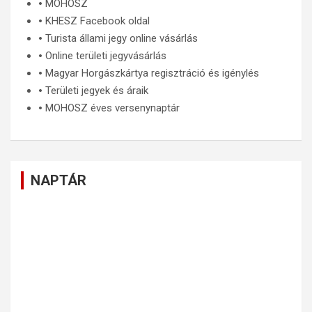
🞄
MOHOSZ
🞄
KHESZ Facebook oldal
🞄
Turista állami jegy online vásárlás
🞄
Online területi jegyvásárlás
🞄
Magyar Horgászkártya regisztráció és igénylés
🞄
Területi jegyek és áraik
🞄
MOHOSZ éves versenynaptár
NAPTÁR