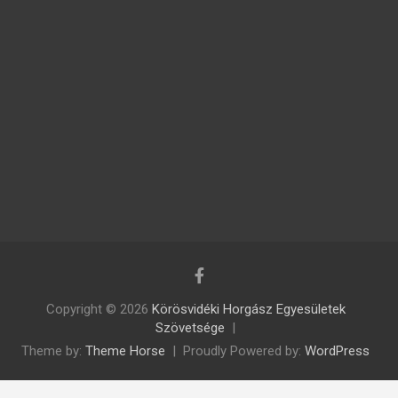
Copyright © 2026
Körösvidéki Horgász Egyesületek
Szövetsége
Theme by:
Theme Horse
Proudly Powered by:
WordPress