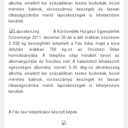
alkotta, emellett kis százalékban testes bodorkák, közel
méretes balinok, vörösszárnyú keszegek és lassan
ritkaságszámba menő laposkeszegek is kihelyezésre
kerültek.
A Körösvidéki Horgász Egyesületek
Szövetsége 2011. decemer 20-án a déli órákban összesen
2 050 kg keszegfélét telepített a Fás tóba, majd a kora
délutáni órákban 750 kg-ot az Orosházi Béke
homokbányába. A telepítés célja mindkét tavon az
állománypótlás és frissítés volt. A halastóból lehalászott
egészséges állomány zömét 5-30 dkg-os dévérkeszeg
alkotta, emellett kis százalékban testes bodorkák, közel
méretes balinok, vörösszárnyú keszegek és lassan
ritkaságszámba menő laposkeszegek is kihelyezésre
kerültek.
A Fás tavi telepítéskor készült képek: