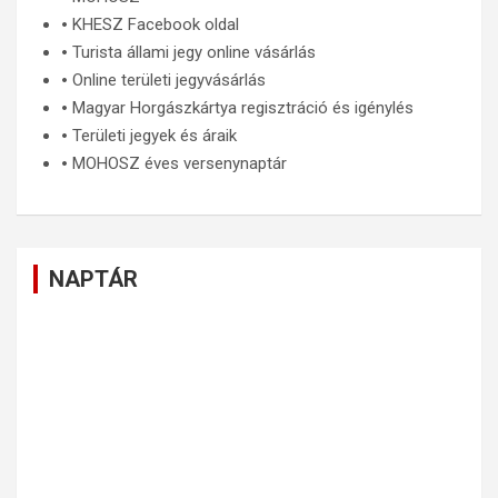
🞄
KHESZ Facebook oldal
🞄
Turista állami jegy online vásárlás
🞄
Online területi jegyvásárlás
🞄
Magyar Horgászkártya regisztráció és igénylés
🞄
Területi jegyek és áraik
🞄
MOHOSZ éves versenynaptár
NAPTÁR