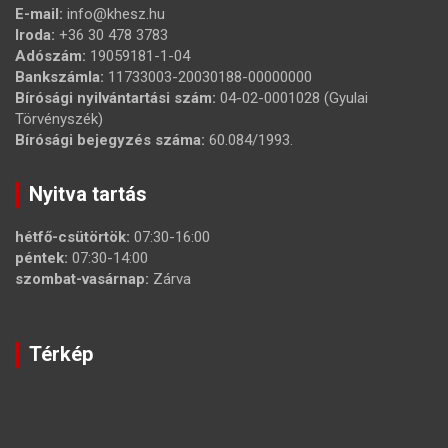
E-mail:
info@khesz.hu
Iroda:
+36 30 478 3783
Adószám:
19059181-1-04
Bankszámla:
11733003-20030188-00000000
Bírósági nyilvántartási szám:
04-02-0001028 (Gyulai
Törvényszék)
Bírósági bejegyzés száma:
60.084/1993.
Nyitva tartás
hétfő-csütörtök:
07:30-16:00
péntek:
07:30-14:00
szombat-vasárnap:
Zárva
Térkép