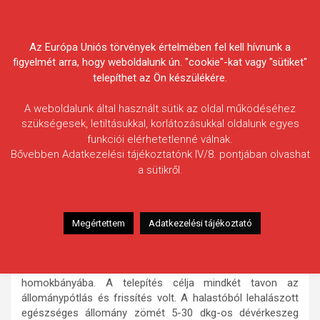
Skip
Körösvidéki Horgász
to
content
Az Európa Uniós törvények értelmében fel kell hívnunk a
Egyesületek Szövetsége
figyelmét arra, hogy weboldalunk ún. "cookie"-kat vagy "sütiket"
telepíthet az Ön készülékére.
A weboldalunk által használt sütik az oldal működéséhez
szükségesek, letiltásukkal, korlátozásukkal oldalunk egyes
funkciói elérhetetlenné válnak.
HÍREK
Bővebben Adatkezelési tájékoztatónk IV/8. pontjában olvashat
a sütikről.
Keszegtelepítés a Fás tóba
2012.01.02.
morneo.it
A Körösvidéki Horgász Egyesületek
Megértettem
Adatkezelési tájékoztató
Szövetsége 2011. decemer 20-án a déli órákban összesen
2 050 kg keszegfélét telepített a Fás tóba, majd a kora
délutáni órákban 750 kg-ot az Orosházi Béke
homokbányába. A telepítés célja mindkét tavon az
állománypótlás és frissítés volt. A halastóból lehalászott
egészséges állomány zömét 5-30 dkg-os dévérkeszeg