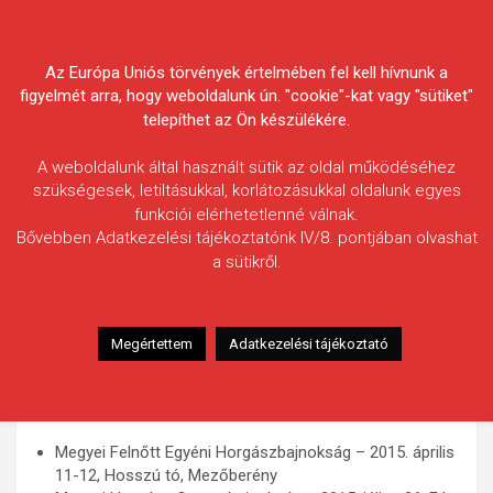
Skip
Körösvidéki Horgász
to
content
Az Európa Uniós törvények értelmében fel kell hívnunk a
Egyesületek Szövetsége
figyelmét arra, hogy weboldalunk ún. "cookie"-kat vagy "sütiket"
telepíthet az Ön készülékére.
A weboldalunk által használt sütik az oldal működéséhez
szükségesek, letiltásukkal, korlátozásukkal oldalunk egyes
funkciói elérhetetlenné válnak.
HÍREK
Bővebben Adatkezelési tájékoztatónk IV/8. pontjában olvashat
a sütikről.
KHESZ Versenyprogram előzetes
2015.02.19.
morneo.it
Szövetségünk az alábbiakban adja közre a Verseny
Megértettem
Adatkezelési tájékoztató
Szakbizottság által elfogadott 2015. évi
versenyidőpontokat. A teljes program február 27. pénteken
kerül fel webalpunkra.
Megyei Felnőtt Egyéni Horgászbajnokság – 2015. április
11-12, Hosszú tó, Mezőberény