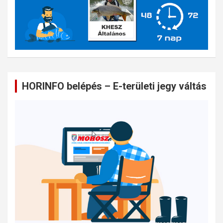
HORINFO belépés – E-területi jegy váltás