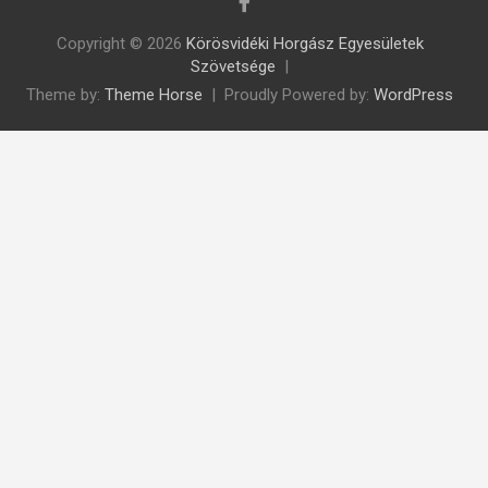
Copyright © 2026
Körösvidéki Horgász Egyesületek
Szövetsége
Theme by:
Theme Horse
Proudly Powered by:
WordPress