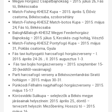
Megyei Horgász Csapatbajnokság – 2015. július 26, Fás
tó, Békéscsaba
Match-Fishing-KHESZ Kupa – 2015. április 5, Élővíz
csatorna, Békéscsaba, szoborsétány
Match-Fishing-KHESZ Match-botos Kupa – 2015. május
24, Fás tó, Békéscsaba
Balogh&Balogh-KHESZ Megyei Feederhorgász
Bajnokság – 2015. július 5, Kecskés-zugi holtág, Vésztő
Match-Fishing-KHESZ Pontyfogó Kupa – 2015. május
31, Poklás csatorna, Gyula
Fás tavi kuttyogató harcsafogó horgászverseny – I.
2015. április 24-26. ; II. 2015. augusztus 1-3.
​ Fás tavi bojlis horgászverseny – 2015. szeptember 15-
20 (keddtől-vasárnapig)
Parti harcsafogó verseny a Békésszentandrási Sirató
holtágon – 2015. május 30-31.
​Pünkösdi Félhalmi nagyhalfogó horgászverseny – 2015.
május 15-17
Körösvidéki Sulikupa – selejtezők a Békés megye
járásainak helyszínein: 2015. április 25., döntő –
tervezett helyszín: Mezőberény, Hosszú tó – 2015.
május 16.