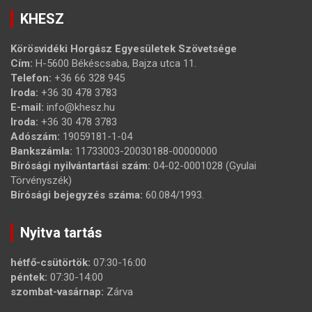
KHESZ
Körösvidéki Horgász Egyesületek Szövetsége
Cím:
H-5600 Békéscsaba, Bajza utca 11.
Telefon:
+36 66 328 945
Iroda:
+36 30 478 3783
E-mail:
info@khesz.hu
Iroda:
+36 30 478 3783
Adószám:
19059181-1-04
Bankszámla:
11733003-20030188-00000000
Bírósági nyilvántartási szám:
04-02-0001028 (Gyulai
Törvényszék)
Bírósági bejegyzés száma:
60.084/1993.
Nyitva tartás
hétfő-csütörtök:
07:30-16:00
péntek:
07:30-14:00
szombat-vasárnap:
Zárva