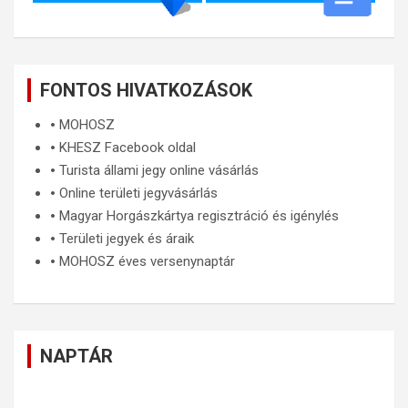
FONTOS HIVATKOZÁSOK
🞄
MOHOSZ
🞄
KHESZ Facebook oldal
🞄
Turista állami jegy online vásárlás
🞄
Online területi jegyvásárlás
🞄
Magyar Horgászkártya regisztráció és igénylés
🞄
Területi jegyek és áraik
🞄
MOHOSZ éves versenynaptár
NAPTÁR