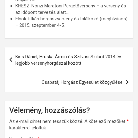
KHESZ-Norizi Maratoni Pergetőverseny – a verseny és
az időpont tervezés alatt…
Elnök-titkári horgászverseny és találkozó (meghívásos)
– 2015. szeptember 4-5.
Bejegyzés
Kiss Dániel, Hruska Ármin és Szilvási Szilárd 2014 év
navigáció
legjobb versenyhorgászai között
Csabatáj Horgász Egyesület közgyűlése
Vélemény, hozzászólás?
Az e-mail címet nem tesszük közzé.
A kötelező mezőket
*
karakterrel jelöltük