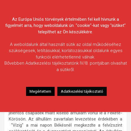
Skip
Körösvidéki Horgász
to
content
Az Európa Uniós törvények értelmében fel kell hívnunk a
Egyesületek Szövetsége
figyelmét arra, hogy weboldalunk ún. "cookie"-kat vagy "sütiket"
telepíthet az Ön készülékére.
A weboldalunk által használt sütik az oldal működéséhez
szükségesek, letiltásukkal, korlátozásukkal oldalunk egyes
funkciói elérhetetlenné válnak.
HÍREK
Bővebben Adatkezelési tájékoztatónk IV/8. pontjában olvashat
a sütikről.
Kisebb árhullám a Fekete-
Körösön
2010.09.02.
morneo.it
Megértettem
Adatkezelési tájékoztató
A KÖR-KÖVIZIG-től a mai napon kapott információk
szerint a Fekete-Körös hegyvidéki vízgyűjtőjén leesett
jelentős csapadék miatt kisebb árhullám vonul le a Fekete-
Körösön. Az álhullám zavartalan levezetése érdekében a
"Vízig" a mai napon Békésnél megkezdte a felvízszint