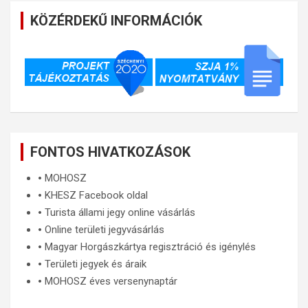
KÖZÉRDEKŰ INFORMÁCIÓK
FONTOS HIVATKOZÁSOK
🞄
MOHOSZ
🞄
KHESZ Facebook oldal
🞄
Turista állami jegy online vásárlás
🞄
Online területi jegyvásárlás
🞄
Magyar Horgászkártya regisztráció és igénylés
🞄
Területi jegyek és áraik
🞄
MOHOSZ éves versenynaptár