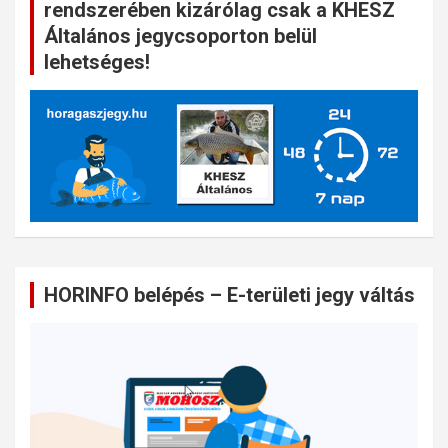
rendszerében kizárólag csak a KHESZ
Általános jegycsoporton belül
lehetséges!
HORINFO belépés – E-területi jegy váltás