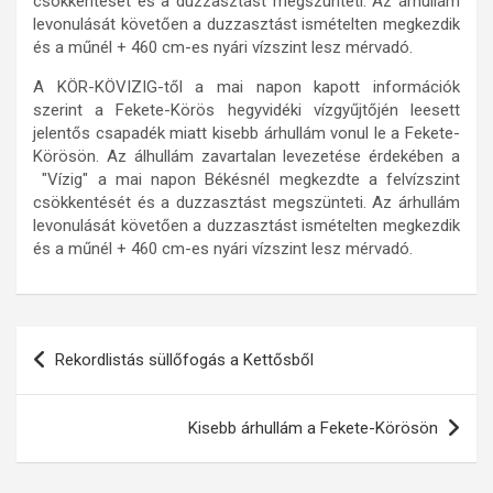
csökkentését és a duzzasztást megszünteti. Az árhullám
levonulását követően a duzzasztást ismételten megkezdik
és a műnél + 460 cm-es nyári vízszint lesz mérvadó.
A KÖR-KÖVIZIG-től a mai napon kapott információk
szerint a Fekete-Körös hegyvidéki vízgyűjtőjén leesett
jelentős csapadék miatt kisebb árhullám vonul le a Fekete-
Körösön. Az álhullám zavartalan levezetése érdekében a
"Vízig" a mai napon Békésnél megkezdte a felvízszint
csökkentését és a duzzasztást megszünteti. Az árhullám
levonulását követően a duzzasztást ismételten megkezdik
és a műnél + 460 cm-es nyári vízszint lesz mérvadó.
Bejegyzés
Rekordlistás süllőfogás a Kettősből
navigáció
Kisebb árhullám a Fekete-Körösön