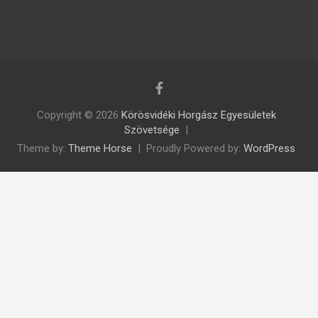
Copyright © 2026
Körösvidéki Horgász Egyesületek
Szövetsége
Theme by:
Theme Horse
Proudly Powered by:
WordPress