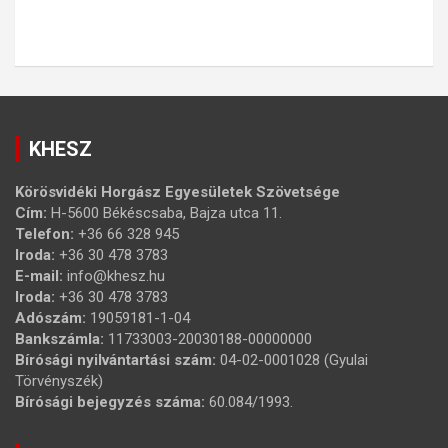
KHESZ
Körösvidéki Horgász Egyesületek Szövetsége
Cím:
H-5600 Békéscsaba, Bajza utca 11.
Telefon:
+36 66 328 945
Iroda:
+36 30 478 3783
E-mail:
info@khesz.hu
Iroda:
+36 30 478 3783
Adószám:
19059181-1-04
Bankszámla:
11733003-20030188-00000000
Bírósági nyilvántartási szám:
04-02-0001028 (Gyulai
Törvényszék)
Bírósági bejegyzés száma:
60.084/1993.