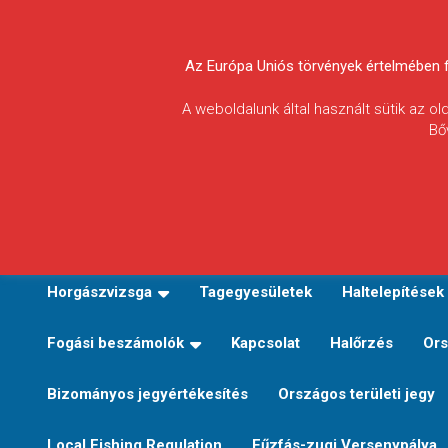
Skip
to
Körösvidéki Horgász
content
Az Európa Uniós törvények értelmében fel
Egyesületek
A weboldalunk által használt sütik az o
Bő
Szövetsége
E-TERÜLETI JEGY VÁLTÁS
Kezdőoldal
Horgászvi
Horgászvizsga
Tagegyesületek
Haltelepítések
Fogási beszámolók
Kapcsolat
Halőrzés
Ors
Bizományos jegyértékesítés
Országos területi jegy
Local Fishing Regulation
Fűzfás-zugi Versenypálya