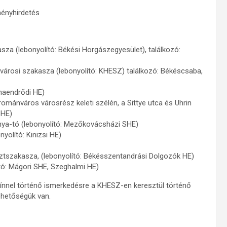
ményhirdetés
asza (lebonyolító: Békési Horgászegyesület), találkozó:
lvárosi szakasza (lebonyolító: KHESZ) találkozó: Békéscsaba,
maendrődi HE)
románváros városrész keleti szélén, a Sittye utca és Uhrin
SHE)
a-tó (lebonyolító: Mezőkovácsházi SHE)
olító: Kinizsi HE)
sztszakasza, (lebonyolító: Békésszentandrási Dolgozók HE)
tó: Mágori SHE, Szeghalmi HE)
zínnel történő ismerkedésre a KHESZ-en keresztül történő
ehetőségük van.