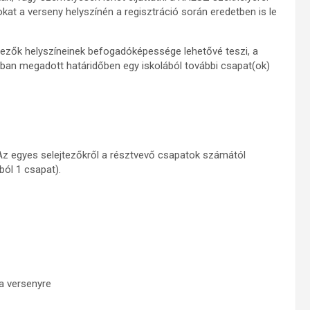
kat a verseny helyszínén a regisztráció során eredetben is le
ezők helyszíneinek befogadóképessége lehetővé teszi, a
bban megadott határidőben egy iskolából további csapat(ok)
 Az egyes selejtezőkről a résztvevő csapatok számától
ól 1 csapat).
 a versenyre