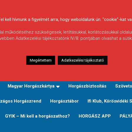
 kell hívnunk a figyelmét arra, hogy weboldalunk ún. "cookie"-kat vag
ldal működéséhez szükségesek, letiltásukkal, korlátozásukkal oldalu
vebben Adatkezelési tájékoztatónk IV/8. pontjában olvashat a sütikr
Megértettem
Adatkezelési tájékoztató
zeink
TERÜLETI JEGY TÍPUSOK ÉS ÁRAIK
Verseny
Magyar Horgászkártya
Horgászbiztosítás
Szövets
zágos Horgászrend
Horgásztábor
Ifi Klub, Körösvidéki 
GYIK – Mi kell a horgászathoz?
HORGÁSZ APP
PÁLY