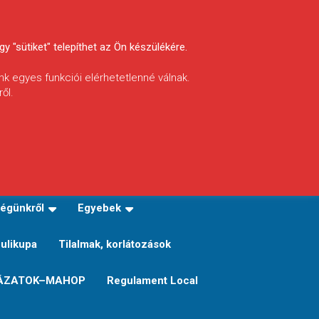
y "sütiket" telepíthet az Ön készülékére.
nk egyes funkciói elérhetetlenné válnak.
ől.
INFÓ
Helyi horgászrend
égünkről
Egyebek
Sulikupa
Tilalmak, korlátozások
ÁZATOK–MAHOP
Regulament Local