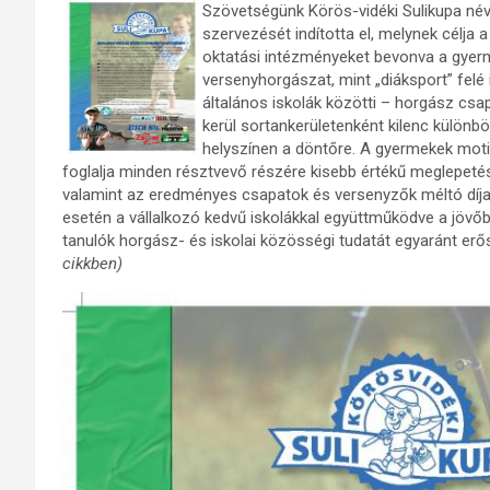
Szövetségünk Körös-vidéki Sulikupa né
szervezését indította el, melynek célja
oktatási intézményeket bevonva a gyerm
versenyhorgászat, mint „diáksport” felé
általános iskolák közötti – horgász csap
kerül sortankerületenként kilenc külön
helyszínen a döntőre. A gyermekek moti
foglalja minden résztvevő részére kisebb értékű meglepetések
valamint az eredményes csapatok és versenyzők méltó díja
esetén a vállalkozó kedvű iskolákkal együttműködve a jövő
tanulók horgász- és iskolai közösségi tudatát egyaránt erős
cikkben)