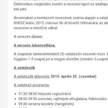
Elektronikus megküldés esetén a nevezési lapot és adatlapo
kell adni.
Amennyiben a beérkezett nevezések száma alapján a selejt
KHESZ külön, 2015. március 06-át követő felhívására, az a
nevezése is lehetővé válhat.
A nevezés díjtalan.
A verseny lebonyolítása:
A csapatok tankerületenként (9) selejtezőn vesznek részt.
függően 1-3 csapat jut a megyei döntőbe (minden 5 csapatb
A selejtezők
A selejtezők időpontja:
2015. április 25. (szombat)
A selejtező programja:
07.30-08.00 helyszíni regisztráció
08.00-09.30 sorsolás, rajthelyek elfoglalása, felkészülés
09.30 verseny kezdete (hangjelzés)