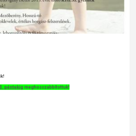
k!
3. péntekig
meghosszabbítottuk!