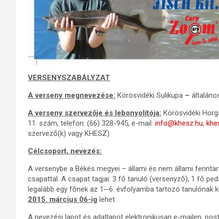
VERSENYSZABÁLYZAT
A verseny megnevezése:
Körösvidéki Sulikupa
–
általáno
A verseny szervezője és lebonyolítója:
Körösvidéki Horg
11. szám, telefon: (66) 328-945, e-mail:
info@khesz.hu
,
khe
szervező(k) vagy KHESZ)
Célcsoport, nevezés:
A versenybe a Békés megyei – állami és nem állami fenntart
csapattal. A csapat tagjai: 3 fő tanuló (versenyző), 1 fő 
legalább egy főnek az 1─6. évfolyamba tartozó tanulónak ke
2015. március 06-ig
lehet.
A nevezési lapot és adatlapot elektronikusan e-mailen, pos