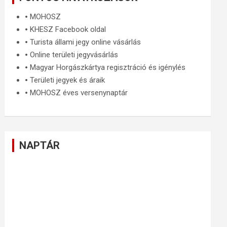
🞄
MOHOSZ
🞄
KHESZ Facebook oldal
🞄
Turista állami jegy online vásárlás
🞄
Online területi jegyvásárlás
🞄
Magyar Horgászkártya regisztráció és igénylés
🞄
Területi jegyek és áraik
🞄
MOHOSZ éves versenynaptár
NAPTÁR