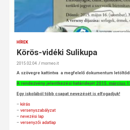
HÍREK
Körös-vidéki Sulikupa
2015.02.04.
morneo.it
A szövegre kattintva a megfelelő dokumentum letöltődi
A rendezvény jelentkezési határidejét
2015. március 1
Egy iskolából több csapat nevezését is elfogadjuk!
–
kiírás
–
versenyszabályzat
–
nevezési lap
–
versenyzői adatlap