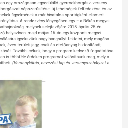
ven egy országosan egyedülálló gyermekhorgász-verseny
 a horgászat népszerűsítése, új tehetségek felfedezése és az
ekek figyelmének a már hivatalos sportágként elismert
 irányítása. A rendezvény lényegében egy – a Békés megyei
atbajnokság, melynek selejtezőjére 2015. április 25-én
böző helyszínen, majd május 16-án egy központi megyei
válására igyekszünk nagy hangsúlyt fektetni, mely magába
, éves területi jegy, csali és etetőanyag biztosítását,
zását. További célunk, hogy a program kedvező fogadtatása
ben is többféle érdekes programot valósítsunk meg, mely a
ítheti.
(Versenykiírás, nevezési lap és versenyszabályzat a