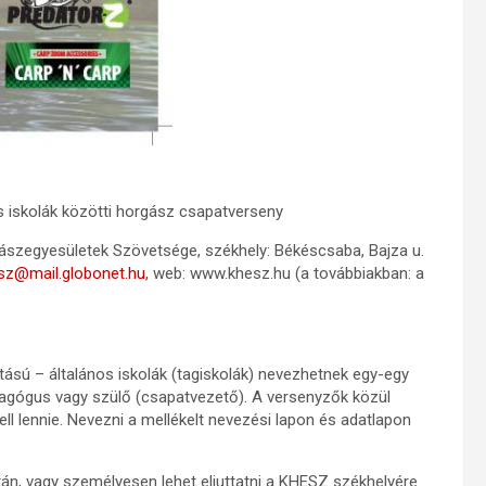
s iskolák közötti horgász csapatverseny
ászegyesületek Szövetsége, székhely: Békéscsaba, Bajza u.
sz@mail.globonet.hu
, web: www.khesz.hu (a továbbiakban: a
ású – általános iskolák (tagiskolák) nevezhetnek egy-egy
pedagógus vagy szülő (csapatvezető). A versenyzők közül
ll lennie. Nevezni a mellékelt nevezési lapon és adatlapon
tán, vagy személyesen lehet eljuttatni a KHESZ székhelyére.