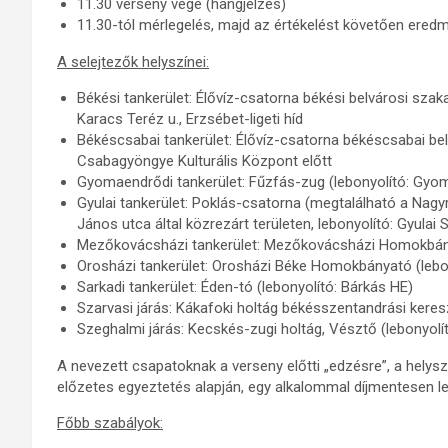
11.30 verseny vége (hangjelzés)
11.30-tól mérlegelés, majd az értékelést követően ered
A selejtezők helyszínei:
Békési tankerület: Élővíz-csatorna békési belvárosi szak
Karacs Teréz u., Erzsébet-ligeti híd
Békéscsabai tankerület: Élővíz-csatorna békéscsabai be
Csabagyöngye Kulturális Központ előtt
Gyomaendrődi tankerület: Fűzfás-zug (lebonyolító: Gyo
Gyulai tankerület: Poklás-csatorna (megtalálható a Nagy
János utca által közrezárt területen, lebonyolító: Gyulai 
Mezőkovácsházi tankerület: Mezőkovácsházi Homokbány
Orosházi tankerület: Orosházi Béke Homokbányató (lebony
Sarkadi tankerület: Éden-tó (lebonyolító: Bárkás HE)
Szarvasi járás: Kákafoki holtág békésszentandrási kere
Szeghalmi járás: Kecskés-zugi holtág, Vésztő (lebonyolí
A nevezett csapatoknak a verseny előtti „edzésre”, a helys
előzetes egyeztetés alapján, egy alkalommal díjmentesen l
Főbb szabályok: