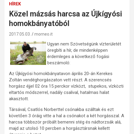
HÍREK
Közel mázsás harcsa az Újkígyósi
homokbányatóból
2017.05.03.
morneo.it
Ugyan nem Szövetségünk vízterületét
öregbíti a hír, de mindenképpen
érdemleges a következő fogási
beszámoló:
Az Újkígyósi homokbányatavon április 20-án Kerekes
Zoltán vendéghorgászaton vett részt. A szerencsés
horgász éjjel 02 óra 15 perckor vízközt, stupekos, vízközti
eltartós módszerrel, nadály csalival, hatalmas halat
akasztott.
Társával, Csatlós Norberttel csónakba szálltak és ezt
követően 3 óráig vitte a hal a csónakot a két horgásszal. A
harcsa többször próbált bemenni stég és nádtorzsák alá,
majd az utolsó 10 percben a horgásztársnak kellett