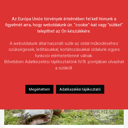
Skip
Körösvidéki Horgász
to
content
Az Európa Uniós törvények értelmében fel kell hívnunk a
Egyesületek Szövetsége
figyelmét arra, hogy weboldalunk ún. "cookie"-kat vagy "sütiket"
telepíthet az Ön készülékére.
A weboldalunk által használt sütik az oldal működéséhez
szükségesek, letiltásukkal, korlátozásukkal oldalunk egyes
funkciói elérhetetlenné válnak.
Bővebben Adatkezelési tájékoztatónk IV/8. pontjában olvashat
a sütikről.
Megértettem
Adatkezelési tájékoztató