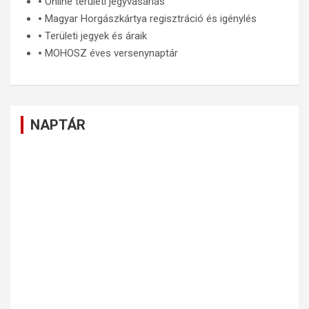
🞄
Online területi jegyvásárlás
🞄
Magyar Horgászkártya regisztráció és igénylés
🞄
Területi jegyek és áraik
🞄
MOHOSZ éves versenynaptár
NAPTÁR