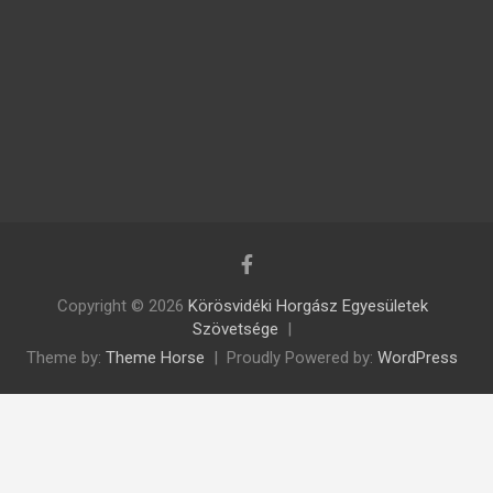
Copyright © 2026
Körösvidéki Horgász Egyesületek
Szövetsége
Theme by:
Theme Horse
Proudly Powered by:
WordPress