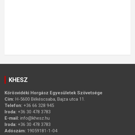
KHESZ
Körösvidéki Horgász Egyesületek Szövetsége
Cím:
H-5600 Békéscsaba, Bajza utca 11.
Telefon:
+36 66 328 945
Iroda:
+36 30 478 3783
E-mail:
info@khesz.hu
Iroda:
+36 30 478 3783
Adószám:
19059181-1-04