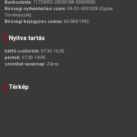
Bankszámla:
11733003-20030188-00000000
Bírósági nyilvántartási szám:
04-02-0001028 (Gyulai
Törvényszék)
Bírósági bejegyzés száma:
60.084/1993.
Nyitva tartás
hétfő-csütörtök:
07:30-16:00
péntek:
07:30-14:00
szombat-vasárnap:
Zárva
Térkép