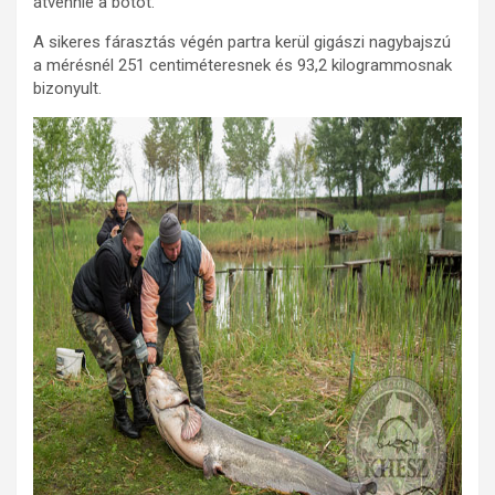
átvennie a botot.
A sikeres fárasztás végén partra kerül gigászi nagybajszú
a mérésnél 251 centiméteresnek és 93,2 kilogrammosnak
bizonyult.