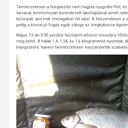
Természetesen a horgászláz nem hagyta nyugodni Pirit, és ú
társával, komfortosan berendezett lakóhajójával ismét nek
bizonyult, ami már önmagában fél siker. A felszerelésen a
pedig a körösi jó fogás egyik záloga az öregkukorica tigr
Május 13-án 9:50 perckor húzódott először mosolyra főhősü
még kettő. A halak 1,4, 1,54, és 1,6 kilogrammot nyomtak, ak
bejegyzésre, hanem természetesen visszanyerték szabads