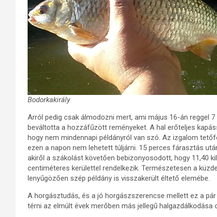
Bodorkakirály
Arról pedig csak álmodozni mert, ami május 16-án reggel 7 ó
beváltotta a hozzáfűzött reményeket. A hal erőteljes kapáss
hogy nem mindennapi példányról van szó. Az izgalom tetőfokár
ezen a napon nem lehetett túljárni. 15 perces fárasztás ut
akiről a szákolást követően bebizonyosodott, hogy 11,40 k
centiméteres kerülettel rendelkezik. Természetesen a küz
lenyűgözően szép példány is visszakerült éltető elemébe.
A horgásztudás, és a jó horgászszerencse mellett ez a pár
térni az elmúlt évek merőben más jellegű halgazdálkodása 