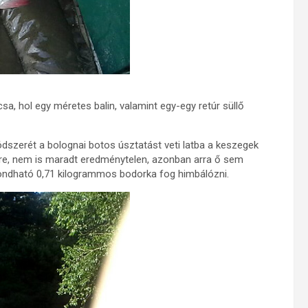
a, hol egy méretes balin, valamint egy-egy retúr süllő
dszerét a bolognai botos úsztatást veti latba a keszegek
re, nem is maradt eredménytelen, azonban arra ő sem
ondható 0,71 kilogrammos bodorka fog himbálózni.