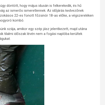
gy döntött, hogy május idusán is felkerekedik, és hű
ivág az ismerős ismeretlennek. Az időjárás kedvezőnek
 szokásos 22-es fonott főzsinór 18-as előke, a végszereléken
ismogyoró kombó.
nk szája, amikor egy szép jász jelentkezett, majd utána
ik tilalmi időszak lévén nem a fogási naplóba kerültek
águkat.