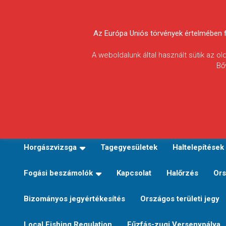
Skip
to
Körösvidéki Horgász
content
Az Európa Uniós törvények értelmében fel
Egyesületek
A weboldalunk által használt sütik az o
Bő
Szövetsége
E-TERÜLETI JEGY VÁLTÁS
Kezdőoldal
Horgászvi
Horgászvizsga
Tagegyesületek
Haltelepítések
Fogási beszámolók
Kapcsolat
Halőrzés
Ors
Bizományos jegyértékesítés
Országos területi jegy
Local Fishing Regulation
Fűzfás-zugi Versenypálya