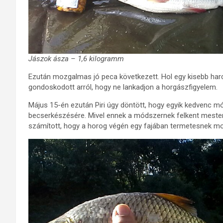
Jászok ásza – 1,6 kilogramm
Ezután mozgalmas jó peca következett. Hol egy kisebb harcs
gondoskodott arról, hogy ne lankadjon a horgászfigyelem.
Május 15-én ezután Piri úgy döntött, hogy egyik kedvenc mó
becserkészésére. Mivel ennek a módszernek felkent meste
számított, hogy a horog végén egy fajában termetesnek m