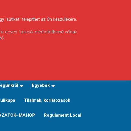
y "sütiket" telepíthet az Ön készülékére.
nk egyes funkciói elérhetetlenné válnak.
ől.
INFÓ
Helyi horgászrend
égünkről
Egyebek
Sulikupa
Tilalmak, korlátozások
ÁZATOK–MAHOP
Regulament Local