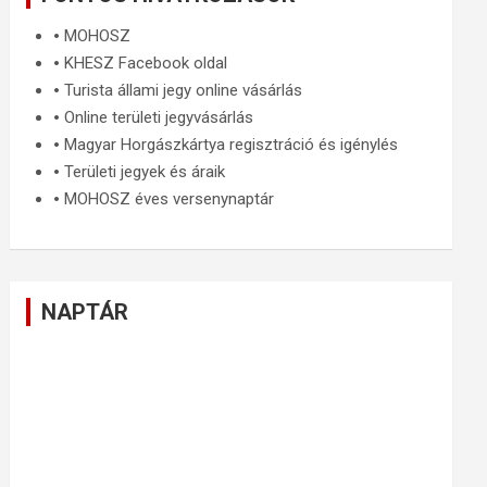
🞄
MOHOSZ
🞄
KHESZ Facebook oldal
🞄
Turista állami jegy online vásárlás
🞄
Online területi jegyvásárlás
🞄
Magyar Horgászkártya regisztráció és igénylés
🞄
Területi jegyek és áraik
🞄
MOHOSZ éves versenynaptár
NAPTÁR