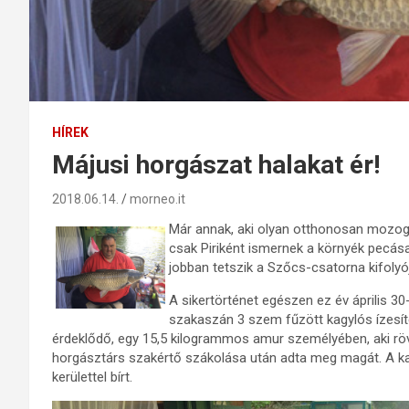
HÍREK
Májusi horgászat halakat ér!
2018.06.14.
morneo.it
Már annak, aki olyan otthonosan mozog a
csak Piriként ismernek a környék pecásai
jobban tetszik a Szőcs-csatorna kifolyó
A sikertörténet egészen ez év április 30
szakaszán 3 szem fűzött kagylós ízesíté
érdeklődő, egy 15,5 kilogrammos amur személyében, aki rö
horgásztárs szakértő szákolása után adta meg magát. A ka
kerülettel bírt.