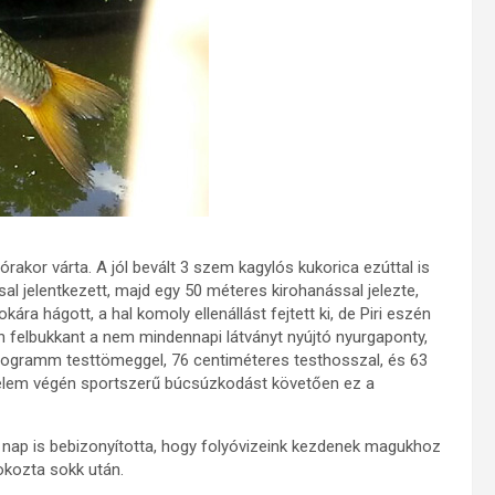
rakor várta. A jól bevált 3 szem kagylós kukorica ezúttal is
al jelentkezett, majd egy 50 méteres kirohanással jelezte,
a hágott, a hal komoly ellenállást fejtett ki, de Piri eszén
án felbukkant a nem mindennapi látványt nyújtó nyurgaponty,
ilogramm testtömeggel, 76 centiméteres testhosszal, és 63
delem végén sportszerű búcsúzkodást követően ez a
 nap is bebizonyította, hogy folyóvizeink kezdenek magukhoz
okozta sokk után.