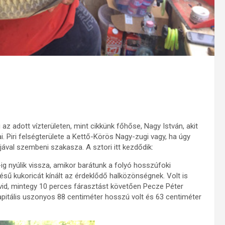
z adott vízterületen, mint cikkünk főhőse, Nagy István, akit
. Piri felségterülete a Kettő-Körös Nagy-zugi vagy, ha úgy
jával szembeni szakasza. A sztori itt kezdődik:
-ig nyúlik vissza, amikor barátunk a folyó hosszúfoki
sű kukoricát kínált az érdeklődő halközönségnek. Volt is
vid, mintegy 10 perces fárasztást követően Pecze Péter
pitális uszonyos 88 centiméter hosszú volt és 63 centiméter