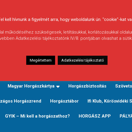
 kell hívnunk a figyelmét arra, hogy weboldalunk ún. "cookie"-kat vag
ldal működéséhez szükségesek, letiltásukkal, korlátozásukkal oldalu
vebben Adatkezelési tájékoztatónk IV/8. pontjában olvashat a sütikr
Megértettem
Adatkezelési tájékoztató
zeink
TERÜLETI JEGY TÍPUSOK ÉS ÁRAIK
Verseny
Magyar Horgászkártya
Horgászbiztosítás
Szövets
zágos Horgászrend
Horgásztábor
Ifi Klub, Körösvidéki 
GYIK – Mi kell a horgászathoz?
HORGÁSZ APP
PÁLY