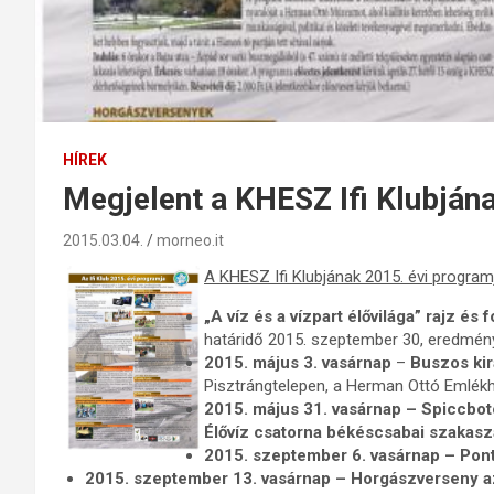
HÍREK
Megjelent a KHESZ Ifi Klubján
2015.03.04.
morneo.it
A KHESZ Ifi Klubjának 2015. évi program
„A víz és a vízpart élővilága” rajz és 
határidő 2015. szeptember 30, eredmény
2015. május 3. vasárnap
–
Buszos kir
Pisztrángtelepen, a Herman Ottó Emlék
2015. május 31. vasárnap – Spiccbo
Élővíz csatorna békéscsabai szakas
2015. szeptember 6. vasárnap – Pont
2015. szeptember 13. vasárnap – Horgászverseny a