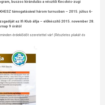
ogram, buszos kirándulás a vésztői Kecskés-zugi
KHESZ támogatásával három turnusban – 2015. július 6-
zsgadíját az Ifi Klub állja – előkészítő 2015. november 28.
rnap 9 órától
minden érdeklődőt szeretettel vár!
(Részletes plakát és