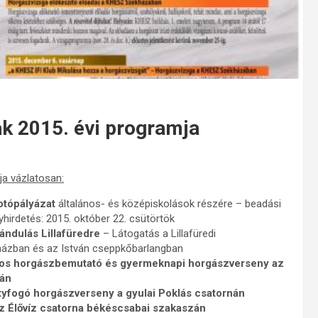
ak 2015. évi programja
ja vázlatosan:
fotópályázat
általános- és középiskolások részére – beadási
hirdetés: 2015. október 22. csütörtök
ándulás Lillafüredre
– Látogatás a Lillafüredi
házban és az István cseppkőbarlangban
tos horgászbemutató és gyermeknapi horgászverseny az
zán
yfogó horgászverseny a gyulai Poklás csatornán
z Élővíz csatorna békéscsabai szakaszán