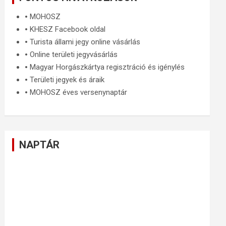
🞄
MOHOSZ
🞄
KHESZ Facebook oldal
🞄
Turista állami jegy online vásárlás
🞄
Online területi jegyvásárlás
🞄
Magyar Horgászkártya regisztráció és igénylés
🞄
Területi jegyek és áraik
🞄
MOHOSZ éves versenynaptár
NAPTÁR