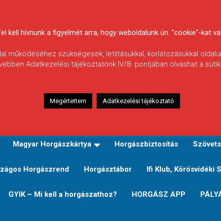
 kell hívnunk a figyelmét arra, hogy weboldalunk ún. "cookie"-kat vag
ldal működéséhez szükségesek, letiltásukkal, korlátozásukkal oldalu
vebben Adatkezelési tájékoztatónk IV/8. pontjában olvashat a sütikr
Megértettem
Adatkezelési tájékoztató
zeink
TERÜLETI JEGY TÍPUSOK ÉS ÁRAIK
Verseny
Magyar Horgászkártya
Horgászbiztosítás
Szövets
zágos Horgászrend
Horgásztábor
Ifi Klub, Körösvidéki 
GYIK – Mi kell a horgászathoz?
HORGÁSZ APP
PÁLY