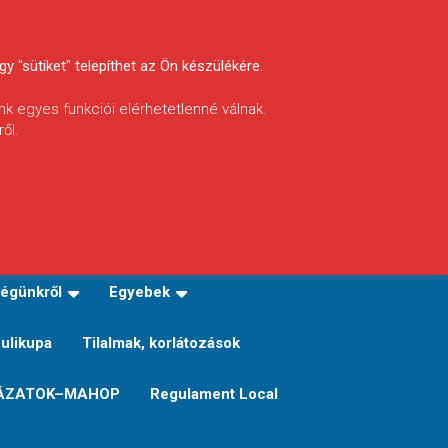
y "sütiket" telepíthet az Ön készülékére.
nk egyes funkciói elérhetetlenné válnak.
ől.
INFÓ
Helyi horgászrend
égünkről
Egyebek
Sulikupa
Tilalmak, korlátozások
ÁZATOK–MAHOP
Regulament Local