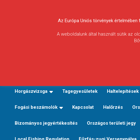
Skip
to
Körösvidéki Horgász
content
Az Európa Uniós törvények értelmében fel
Egyesületek
A weboldalunk által használt sütik az o
Bő
Szövetsége
E-TERÜLETI JEGY VÁLTÁS
Kezdőoldal
Horgászvi
Horgászvizsga
Tagegyesületek
Haltelepítések
Fogási beszámolók
Kapcsolat
Halőrzés
Ors
Bizományos jegyértékesítés
Országos területi jegy
Local Fishing Regulation
Fűzfás-zugi Versenypálya