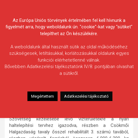
Skip
Körösvidéki Horgász
to
content
Az Európa Uniós törvények értelmében fel kell hívnunk a
Egyesületek Szövetsége
figyelmét arra, hogy weboldalunk ún. "cookie"-kat vagy "sütiket"
telepíthet az Ön készülékére.
A weboldalunk által használt sütik az oldal működéséhez
szükségesek, letiltásukkal, korlátozásukkal oldalunk egyes
funkciói elérhetetlenné válnak.
HÍREK
Bővebben Adatkezelési tájékoztatónk IV/8. pontjában olvashat
a sütikről.
Megkezdődtek a nyári ponty
telepítések
2012.07.02.
morneo.it
Megértettem
Adatkezelési tájékoztató
Múlt héten csütörtökön
megkezdődtek a nyári visszafogható ponty telepítések. A
Szövetség kezelésébe lévő vízterületekre a nyári
haltelepítési tervhez igazodva, részben a Csökmői
Halgazdaság tavaly ősszel rehabilitált 3. számú tavából,