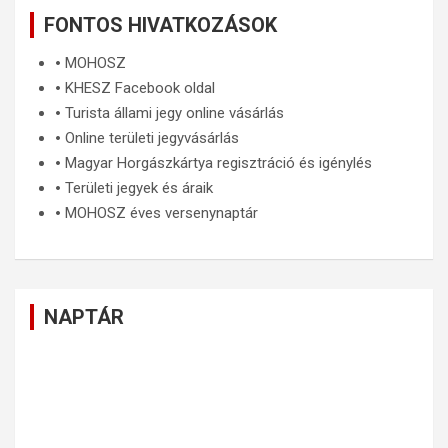
FONTOS HIVATKOZÁSOK
🞄
MOHOSZ
🞄
KHESZ Facebook oldal
🞄
Turista állami jegy online vásárlás
🞄
Online területi jegyvásárlás
🞄
Magyar Horgászkártya regisztráció és igénylés
🞄
Területi jegyek és áraik
🞄
MOHOSZ éves versenynaptár
NAPTÁR