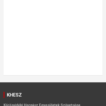
KHESZ
Körösvidéki Horgász Egyesületek Szövetsége