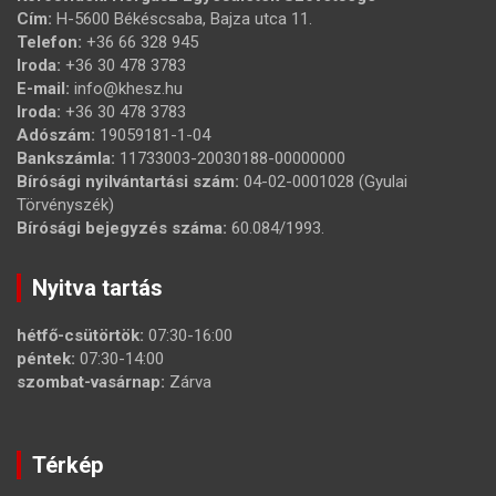
Cím:
H-5600 Békéscsaba, Bajza utca 11.
Telefon:
+36 66 328 945
Iroda:
+36 30 478 3783
E-mail:
info@khesz.hu
Iroda:
+36 30 478 3783
Adószám:
19059181-1-04
Bankszámla:
11733003-20030188-00000000
Bírósági nyilvántartási szám:
04-02-0001028 (Gyulai
Törvényszék)
Bírósági bejegyzés száma:
60.084/1993.
Nyitva tartás
hétfő-csütörtök:
07:30-16:00
péntek:
07:30-14:00
szombat-vasárnap:
Zárva
Térkép