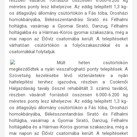
részben vásárolt forrásból összesen 6.000-6.200 kg
méretes ponty lesz kihelyezve. Az eddig telepített 1,3 kg-
os átlagsúlyú állomány csütörtökön a Fás tóba, Orosházi
homokbányába, Békésszentandrási Sirató és Félhalmi
holtágba, vasárnap a Gyomai Sirató, Danzug, Félhalmi
holtágakba és a Hármas-Körös gyomai szakaszára, még a
mai napon az Élővíz csatornába került. A telepítéseket
várhatóan csütörtökön a folyószakaszokkal és a
csatornákkal folytatjuk.
Múlt héten csütörtökön
megkezdődtek a nyári visszafogható ponty telepítések. A
Szövetség kezelésébe lévő vízterületekre a nyári
haltelepítési tervhez igazodva, részben a Csökmői
Halgazdaság tavaly ősszel rehabilitált 3. számú tavából,
részben vásárolt forrásból összesen 6.000-6.200 kg
méretes ponty lesz kihelyezve. Az eddig telepített 1,3 kg-
os átlagsúlyú állomány csütörtökön a Fás tóba, Orosházi
homokbányába, Békésszentandrási Sirató és Félhalmi
holtágba, vasárnap a Gyomai Sirató, Danzug, Félhalmi
holtágakba és a Hármas-Körös gyomai szakaszára, még a
mai napon az Élővíz csatornába került. A telepítéseket