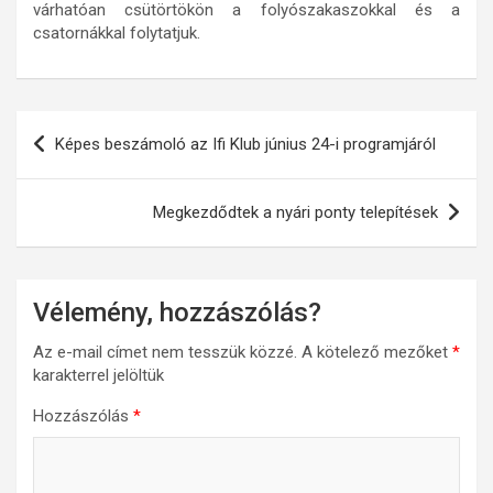
várhatóan csütörtökön a folyószakaszokkal és a
csatornákkal folytatjuk.
Bejegyzés
Képes beszámoló az Ifi Klub június 24-i programjáról
navigáció
Megkezdődtek a nyári ponty telepítések
Vélemény, hozzászólás?
Az e-mail címet nem tesszük közzé.
A kötelező mezőket
*
karakterrel jelöltük
Hozzászólás
*