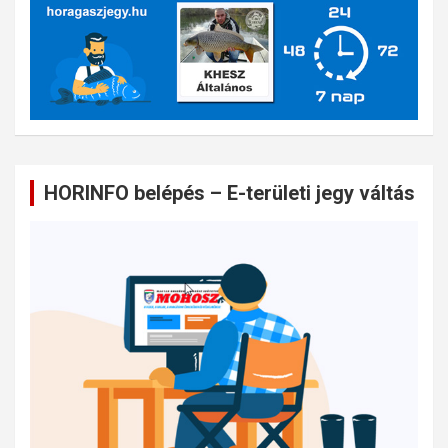
HORINFO belépés – E-területi jegy váltás