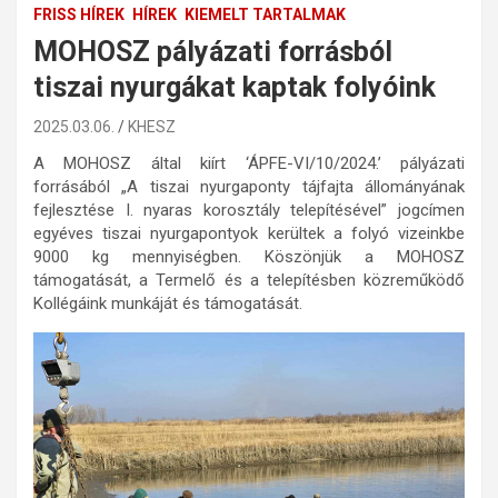
FRISS HÍREK
HÍREK
KIEMELT TARTALMAK
MOHOSZ pályázati forrásból
tiszai nyurgákat kaptak folyóink
2025.03.06.
KHESZ
A MOHOSZ által kiírt ‘ÁPFE-VI/10/2024.’ pályázati
forrásából „A tiszai nyurgaponty tájfajta állományának
fejlesztése I. nyaras korosztály telepítésével” jogcímen
egyéves tiszai nyurgapontyok kerültek a folyó vizeinkbe
9000 kg mennyiségben. Köszönjük a MOHOSZ
támogatását, a Termelő és a telepítésben közreműködő
Kollégáink munkáját és támogatását.