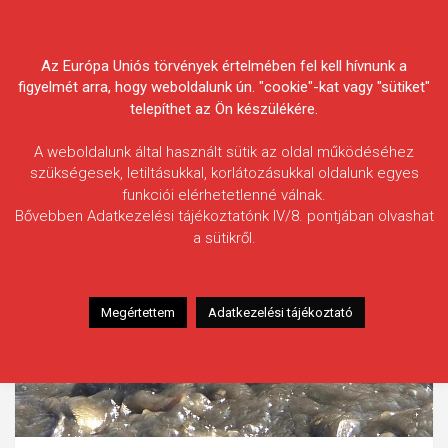
Skip
Körösvidéki Horgász
to
content
Az Európa Uniós törvények értelmében fel kell hívnunk a
Egyesületek Szövetsége
figyelmét arra, hogy weboldalunk ún. "cookie"-kat vagy "sütiket"
telepíthet az Ön készülékére.
A weboldalunk által használt sütik az oldal működéséhez
szükségesek, letiltásukkal, korlátozásukkal oldalunk egyes
funkciói elérhetetlenné válnak.
Bővebben Adatkezelési tájékoztatónk IV/8. pontjában olvashat
a sütikről.
Megértettem
Adatkezelési tájékoztató