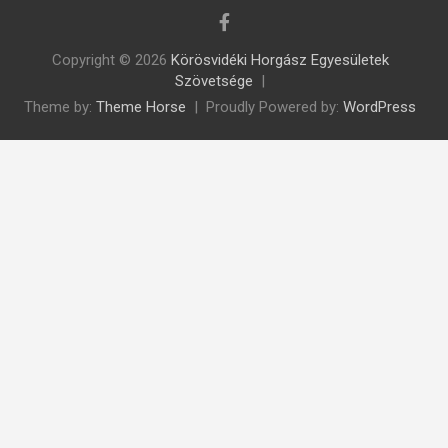
Copyright © 2026
Körösvidéki Horgász Egyesületek
Szövetsége
Theme by:
Theme Horse
Proudly Powered by:
WordPress