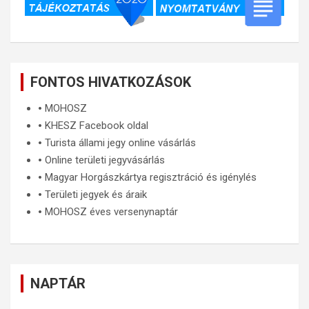
FONTOS HIVATKOZÁSOK
🞄
MOHOSZ
🞄
KHESZ Facebook oldal
🞄
Turista állami jegy online vásárlás
🞄
Online területi jegyvásárlás
🞄
Magyar Horgászkártya regisztráció és igénylés
🞄
Területi jegyek és áraik
🞄
MOHOSZ éves versenynaptár
NAPTÁR