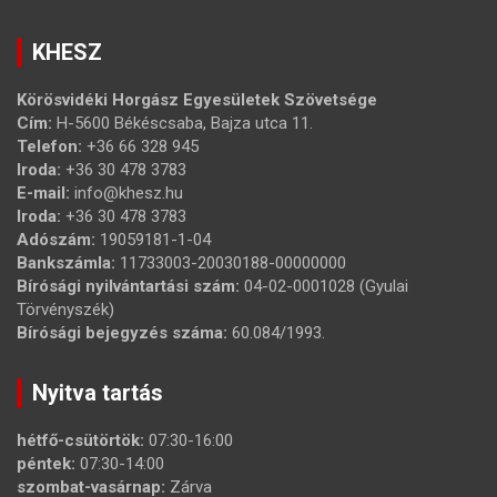
KHESZ
Körösvidéki Horgász Egyesületek Szövetsége
Cím:
H-5600 Békéscsaba, Bajza utca 11.
Telefon:
+36 66 328 945
Iroda:
+36 30 478 3783
E-mail:
info@khesz.hu
Iroda:
+36 30 478 3783
Adószám:
19059181-1-04
Bankszámla:
11733003-20030188-00000000
Bírósági nyilvántartási szám:
04-02-0001028 (Gyulai
Törvényszék)
Bírósági bejegyzés száma:
60.084/1993.
Nyitva tartás
hétfő-csütörtök:
07:30-16:00
péntek:
07:30-14:00
szombat-vasárnap:
Zárva