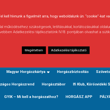
 kell hívnunk a figyelmét arra, hogy weboldalunk ún. "cookie"-kat vag
ldal működéséhez szükségesek, letiltásukkal, korlátozásukkal oldalu
vebben Adatkezelési tájékoztatónk IV/8. pontjában olvashat a sütikr
Megértettem
Adatkezelési tájékoztató
zeink
TERÜLETI JEGY TÍPUSOK ÉS ÁRAIK
Verseny
Magyar Horgászkártya
Horgászbiztosítás
Szövets
zágos Horgászrend
Horgásztábor
Ifi Klub, Körösvidéki 
GYIK – Mi kell a horgászathoz?
HORGÁSZ APP
PÁLY