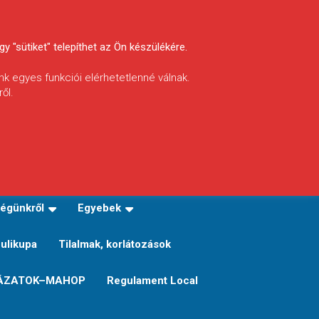
y "sütiket" telepíthet az Ön készülékére.
nk egyes funkciói elérhetetlenné válnak.
ől.
INFÓ
Helyi horgászrend
égünkről
Egyebek
Sulikupa
Tilalmak, korlátozások
ÁZATOK–MAHOP
Regulament Local