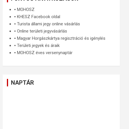
🞄
MOHOSZ
🞄
KHESZ Facebook oldal
🞄
Turista állami jegy online vásárlás
🞄
Online területi jegyvásárlás
🞄
Magyar Horgászkártya regisztráció és igénylés
🞄
Területi jegyek és áraik
🞄
MOHOSZ éves versenynaptár
NAPTÁR