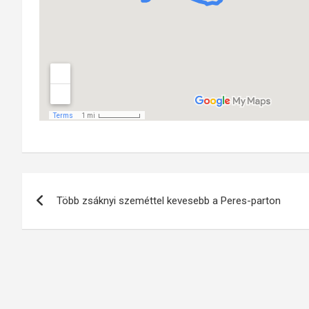
Bejegyzés
Több zsáknyi szeméttel kevesebb a Peres-parton
navigáció