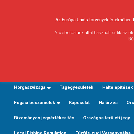
Skip
to
Körösvidéki Horgász
content
Az Európa Uniós törvények értelmében fel
Egyesületek
A weboldalunk által használt sütik az o
Bő
Szövetsége
E-TERÜLETI JEGY VÁLTÁS
Kezdőoldal
Horgászvi
Horgászvizsga
Tagegyesületek
Haltelepítések
Fogási beszámolók
Kapcsolat
Halőrzés
Ors
Bizományos jegyértékesítés
Országos területi jegy
Local Fishing Regulation
Fűzfás-zugi Versenypálya