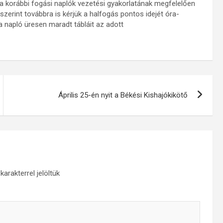
– a korábbi fogási naplók vezetési gyakorlatának megfelelően
zerint továbbra is kérjük a halfogás pontos idejét óra-
a napló üresen maradt tábláit az adott
Április 25-én nyit a Békési Kishajókikötő
karakterrel jelöltük