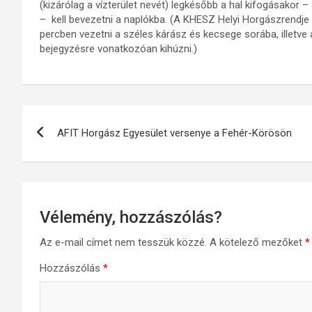
(kizárólag a vízterület nevét) legkésőbb a hal kifogásakor 
– kell bevezetni a naplókba. (A KHESZ Helyi Horgászrendje s
percben vezetni a széles kárász és kecsege sorába, illetve 
bejegyzésre vonatkozóan kihúzni.)
Bejegyzés
AFIT Horgász Egyesület versenye a Fehér-Körösön
navigáció
Vélemény, hozzászólás?
Az e-mail címet nem tesszük közzé.
A kötelező mezőket
*
Hozzászólás
*