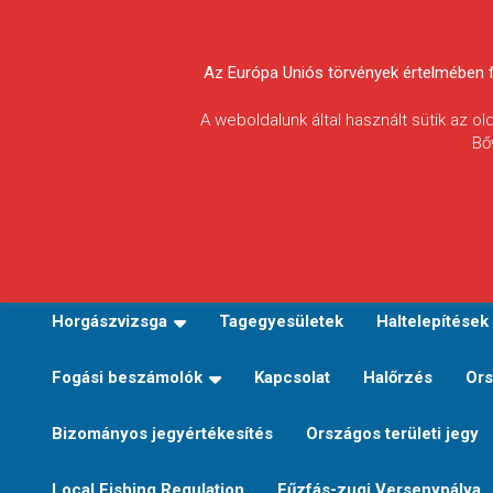
Skip
to
Körösvidéki Horgász
content
Az Európa Uniós törvények értelmében fel
Egyesületek
A weboldalunk által használt sütik az o
Bő
Szövetsége
E-TERÜLETI JEGY VÁLTÁS
Kezdőoldal
Horgászvi
Horgászvizsga
Tagegyesületek
Haltelepítések
Fogási beszámolók
Kapcsolat
Halőrzés
Ors
Bizományos jegyértékesítés
Országos területi jegy
Local Fishing Regulation
Fűzfás-zugi Versenypálya