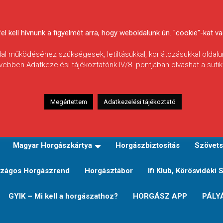
 kell hívnunk a figyelmét arra, hogy weboldalunk ún. "cookie"-kat vag
ldal működéséhez szükségesek, letiltásukkal, korlátozásukkal oldalu
vebben Adatkezelési tájékoztatónk IV/8. pontjában olvashat a sütikr
Megértettem
Adatkezelési tájékoztató
zeink
TERÜLETI JEGY TÍPUSOK ÉS ÁRAIK
Verseny
Magyar Horgászkártya
Horgászbiztosítás
Szövets
zágos Horgászrend
Horgásztábor
Ifi Klub, Körösvidéki 
GYIK – Mi kell a horgászathoz?
HORGÁSZ APP
PÁLY