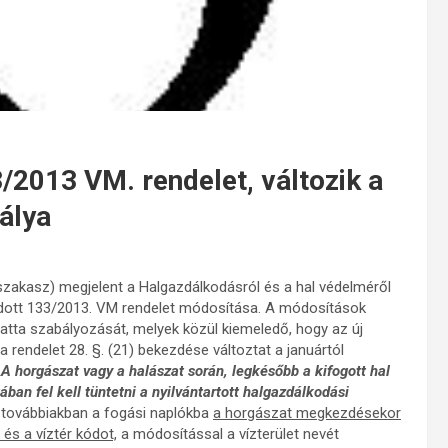
2013 VM. rendelet, változik a
álya
akasz) megjelent a Halgazdálkodásról és a hal védelméről
kiadott 133/2013. VM rendelet módosítása. A módosítások
atta szabályozását, melyek közül kiemeledő, hogy az új
 rendelet 28. §. (21) bekezdése változtat a januártól
„
A horgászat vagy a halászat során, legkésőbb a kifogott hal
ban fel kell tüntetni a nyilvántartott halgazdálkodási
a továbbiakban a fogási naplókba
a horgászat megkezdésekor
és a víztér kódot,
a módosítással a vízterület nevét