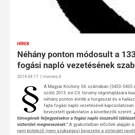
HÍREK
Néhány ponton módosult a 133/
fogási napló vezetésének szab
2014.04.17.
morneo.it
A Magyar Közlöny 54. számában (5433-5435 sz
szóló 2013. évi CII. törvény végrehajtására 
néhány ponton érintik a horgászat és a halász
fajta fogási napló vezetésével kapcsolatosan a
bevezetett gyakorlaton a következők szerint:
tömegének feljegyzésekor a fogási napló összesítő táblázatá
vízterület megnevezését.”
A gyakorlatban előzőek alapján 
nem kötelező (nem szükséges) bevezetni a vízterület nevét 