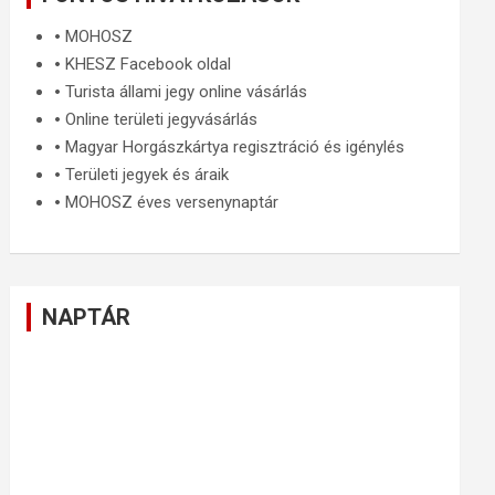
🞄
MOHOSZ
🞄
KHESZ Facebook oldal
🞄
Turista állami jegy online vásárlás
🞄
Online területi jegyvásárlás
🞄
Magyar Horgászkártya regisztráció és igénylés
🞄
Területi jegyek és áraik
🞄
MOHOSZ éves versenynaptár
NAPTÁR