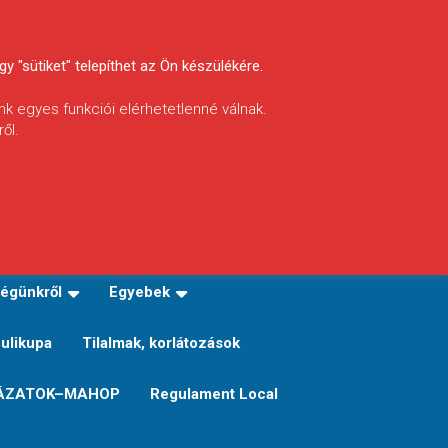
y "sütiket" telepíthet az Ön készülékére.
nk egyes funkciói elérhetetlenné válnak.
ől.
INFÓ
Helyi horgászrend
égünkről
Egyebek
Sulikupa
Tilalmak, korlátozások
ÁZATOK–MAHOP
Regulament Local