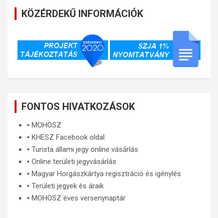
KÖZÉRDEKŰ INFORMÁCIÓK
FONTOS HIVATKOZÁSOK
🞄
MOHOSZ
🞄
KHESZ Facebook oldal
🞄
Turista állami jegy online vásárlás
🞄
Online területi jegyvásárlás
🞄
Magyar Horgászkártya regisztráció és igénylés
🞄
Területi jegyek és áraik
🞄
MOHOSZ éves versenynaptár