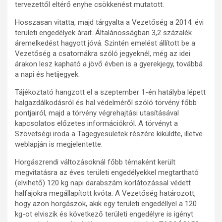
tervezettől eltérő enyhe csökkenést mutatott.
Hosszasan vitatta, majd tárgyalta a Vezetőség a 2014. évi
területi engedélyek árait. Általánosságban 3,2 százalék
áremelkedést hagyott jóvá. Szintén emelést állított be a
Vezetőség a csatornákra szóló jegyeknél, még az idei
árakon lesz kapható a jövő évben is a gyerekjegy, továbbá
a napi és hetijegyek.
Tájékoztató hangzott el a szeptember 1-én hatályba lépett
halgazdálkodásról és hal védelméről szóló törvény főbb
pontjairól, majd a törvény végrehajtási utasításával
kapcsolatos előzetes információkról. A törvényt a
Szövetségi iroda a Tagegyesületek részére kiküldte, illetve
weblapján is megjelentette.
Horgászrendi változásoknál főbb témaként került
megvitatásra az éves területi engedélyekkel megtartható
(elvihető) 120 kg napi darabszám korlátozással védett
halfajokra megállapított kvóta. A Vezetőség határozott,
hogy azon horgászok, akik egy területi engedéllyel a 120
kg-ot elviszik és következő területi engedélyre is igényt