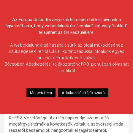
Skip
Körösvidéki Horgász
to
content
Az Európa Uniós törvények értelmében fel kell hívnunk a
Egyesületek Szövetsége
figyelmét arra, hogy weboldalunk ún. "cookie"-kat vagy "sütiket"
telepíthet az Ön készülékére.
A weboldalunk által használt sütik az oldal működéséhez
szükségesek, letiltásukkal, korlátozásukkal oldalunk egyes
funkciói elérhetetlenné válnak.
HÍREK
Bővebben Adatkezelési tájékoztatónk IV/8. pontjában olvashat
a sütikről.
November 15-én évi harmadik
ülését tartotta a KHESZ
Vezetősége
Megértettem
Adatkezelési tájékoztató
2013.12.06.
morneo.it
2013. november 15-én ez évi harmadik ülését tartotta a
KHESZ Vezetősége. Az ülés napirendje szerint a fő
megtárgyalt témák a következők voltak: a szövetségi iroda
részéről beszámolók hangzottak el taglétszámról,