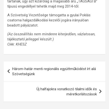
tartanak, úgy azt kizárólag a magasabb árú „TAGSÁGI B”
típusú engedéllyel tehetik majd meg 2014-től.
A Szövetség Vezetősége támogatta a gyulai Poklás
csatorna halgazdálkodási kezelői jogára irányulóan
beadott pályázatot.
(Az összeállítás nem mindenre kiterjedően, vázlatosan,
tájékoztató jelleggel készült.)
Cikk: KHESZ
Bejegyzés
Három-határ menti regionális együttműködést írt alá
navigáció
Szövetségünk
Új halfajokra vonatkozó tilalmi idők és
méretkorlátozások