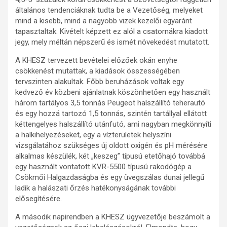
általános tendenciáknak tudta be a Vezetőség, melyeket
mind a kisebb, mind a nagyobb vizek kezelői egyaránt
tapasztaltak. Kivételt képzett ez alól a csatornákra kiadott
jegy, mely méltán népszerű és ismét növekedést mutatott.
A KHESZ tervezett bevételei előzőek okán enyhe
csökkenést mutattak, a kiadások összességében
tervszinten alakultak. Főbb beruházások voltak egy
kedvező év közbeni ajánlatnak köszönhetően egy használt
három tartályos 3,5 tonnás Peugeot halszállító teherautó
és egy hozzá tartozó 1,5 tonnás, szintén tartállyal ellátott
kéttengelyes halszállító utánfutó, ami nagyban megkönnyíti
a halkihelyezéseket, egy a vízterületek helyszíni
vizsgálatához szükséges új oldott oxigén és pH mérésére
alkalmas készülék, két „keszeg” típusú etetőhajó továbbá
egy használt vontatott KVR-5500 típusú rakodógép a
Csökmői Halgazdaságba és egy üvegszálas dunai jellegű
ladik a halászati őrzés hatékonyságának további
elősegítésére.
A második napirendben a KHESZ ügyvezetője beszámolt a