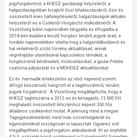
jegyforgalomról, a KHESZ gazdasági helyzetéről, a
halgazdaságokban lezajlott őszi lehalászásokról, őszi és
összesített éves haltelepítésekről, halgazdaságok aktuális
helyzetéről és a Csökmői Horgásztó működéséről. A
Vezetőség külön napirendben tárgyalta és elfogadta a
2014-ben kiadásra kerülő horgász területi jegyek árait, a
további napirendekben vitatta meg a halgazdálkodásról és
hal védelméről szóló törvény aktualitásait, annak
végrehajtási utasításával kapcsolatos témákat, a
horgászrendi kérdéseket, módosításokat, a gyulai Poklás
csatorna pályázatát és a MOHOSZ aktualitásokat.
Ez év harmadik értekezletén az első napirend szerint
átfogó beszámoló hangzott el a taglétszámról, területi
jegyek forgalmáról. A Vezetőség megállapította, hogy a
KHESZ taglétszáma a 2012-es év kimagasló, 13.500 főt
meghaladó összesített létszámhoz képest 550 fős
általános csökkenést mutat. A jelenség mind a megyei
Tagegyesületeinknél, mind más szövetségeknél és
egyesületeiknél országosan is tapasztalt. Ugyanez volt
megállapítható a jegyforgalom alakulásánál. Itt az enyhébb
4,5-5 százalék körüli csökkenést a Szövetségtől független