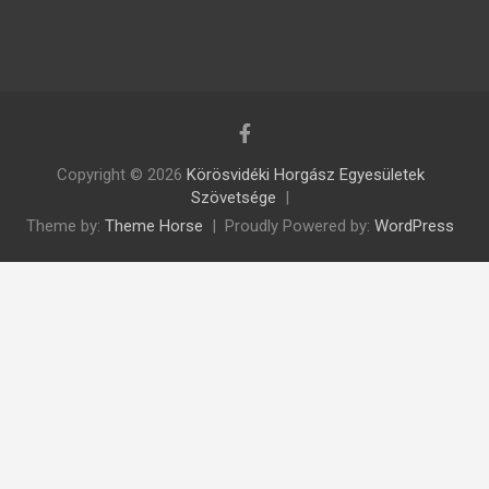
Copyright © 2026
Körösvidéki Horgász Egyesületek
Szövetsége
Theme by:
Theme Horse
Proudly Powered by:
WordPress