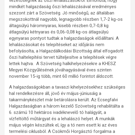
vezetőségnek az őszi lehalászásokról. Elmondta, hogy
mindkét halgazdaság őszi lehalászásával eredményes
szezont zárt a Szövetség. Jó minőségű, az általában
megszokottnál nagyobb, legnagyobb részben 1,7-2 kg-os
áltagsúlyú háromnyaras, kisebb részben 0,7-0,8 kg
átlagsúlyú kétnyaras és 0,06-0,08 kg-os átlagsúlyú
egynyaras pontyot tudtak a halgazdaságok előállítani. A
lehalászásokat és telepítéseket az időjárás nem
befolyásolta, a Halgazdálkodási Bizottság által elfogadott
őszi haltelepítési tervet túlteljesítve a telepítések végre
lettek hajtva. A Szövetség halkihelyezésekre a KHESZ
Megyei Közgyűlésének jóváhagyásával éves szinten
november 15-ig több, mint 60 millió forintot áldozott.
A halgazdaságokban a tavaszi kihelyezésekhez szükséges
hal rendelkezésre áll, jövő év május-júniusáig a
takarmánykészlet már betárolásra került. Az Ecsegfalvi
Halgazdaságban a három kezelő Szövetség rehabilitálta a
6. számú 10 hektáros ivadéknevelő tó halágyát, a
vízfeltöltő műtárgyat és a lehalászó helyet. A munkák
május végén készültek el, így a tó nem esett ki az éves
termelési ciklusból. A Csökmői Horgásztó forgalma a