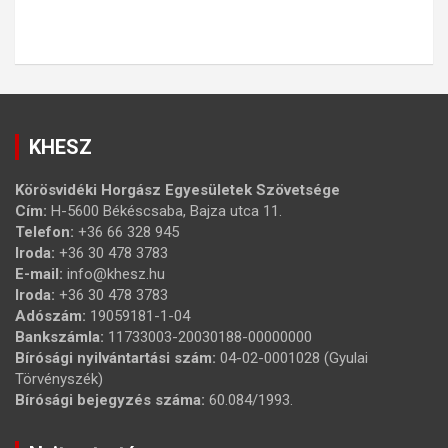
KHESZ
Körösvidéki Horgász Egyesületek Szövetsége
Cím:
H-5600 Békéscsaba, Bajza utca 11.
Telefon:
+36 66 328 945
Iroda:
+36 30 478 3783
E-mail:
info@khesz.hu
Iroda:
+36 30 478 3783
Adószám:
19059181-1-04
Bankszámla:
11733003-20030188-00000000
Bírósági nyilvántartási szám:
04-02-0001028 (Gyulai
Törvényszék)
Bírósági bejegyzés száma:
60.084/1993.