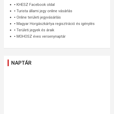
🞄
KHESZ Facebook oldal
🞄
Turista állami jegy online vásárlás
🞄
Online területi jegyvásárlás
🞄
Magyar Horgászkártya regisztráció és igénylés
🞄
Területi jegyek és áraik
🞄
MOHOSZ éves versenynaptár
NAPTÁR