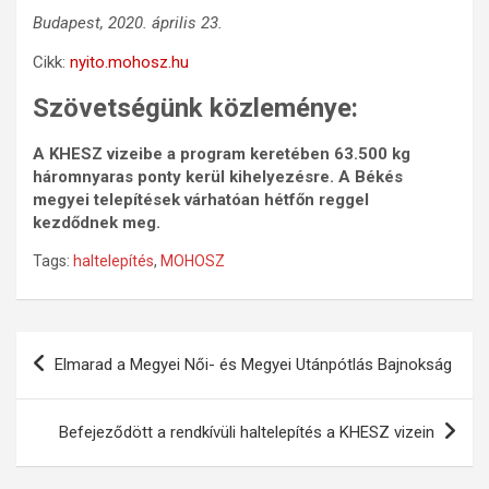
Budapest, 2020. április 23.
Cikk:
nyito.mohosz.hu
Szövetségünk közleménye:
A KHESZ vizeibe a program keretében 63.500 kg
háromnyaras ponty kerül kihelyezésre. A Békés
megyei telepítések várhatóan hétfőn reggel
kezdődnek meg.
Tags:
haltelepítés
,
MOHOSZ
Bejegyzés
Elmarad a Megyei Női- és Megyei Utánpótlás Bajnokság
navigáció
Befejeződött a rendkívüli haltelepítés a KHESZ vizein