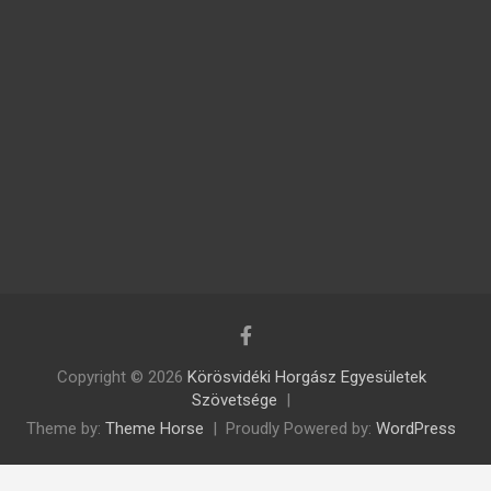
Copyright © 2026
Körösvidéki Horgász Egyesületek
Szövetsége
Theme by:
Theme Horse
Proudly Powered by:
WordPress