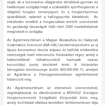
segíti, de a koronavírus világjárvány elmúltával gyorsan és
hatékonyan szolgálja majd a szabadidős sporthorgászat, a
világelső horgász versenysport, és a horgászturizmus
újraindítását, valamint a halfogyasztás élénkítését. Az
intézkedés emellett a horgászatban érintett szervezetek
és gazdasági társaságok több mint 2500 munkahelyének
megóvását is szolgálja.
Az Agrárminisztérium a Magyar Akvakultúra és Halászati
Szakmaközi Szervezet (MA-HAL) kezdeményezésére az új
típusú koronavírus okozta külpiaci és belföldi értékesítési
nehézségek miatt intervenciós felvásárlást végez, amely a
haltermelőknél felhalmozódott harmadik nyaras
korosztályú ponty készleteit érinti. A felvásárlás
támogatási keretösszege bruttó 800.000.000 Ft, amelyet
az Agrártárca a Pénzügyminisztérium egyetértésével
határozott meg.
Az Agrárminisztérium az intervenció szervezésével,
végrehajtásával, és ellenőrzésével a MOHOSZ Országos
Horgászszervezeti Szolgáltató Központját bízta meg,
amely közfeladat-ellátása keretében térítésmentesen látja