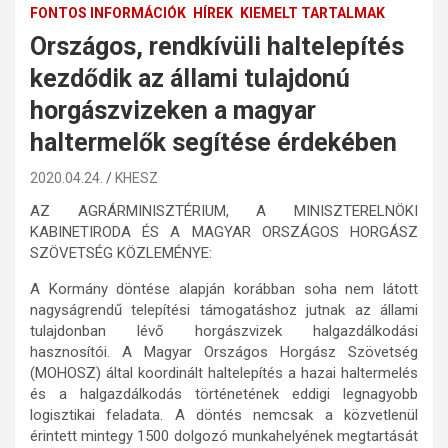
FONTOS INFORMÁCIÓK
HÍREK
KIEMELT TARTALMAK
Országos, rendkívüli haltelepítés
kezdődik az állami tulajdonú
horgászvizeken a magyar
haltermelők segítése érdekében
2020.04.24.
KHESZ
AZ AGRÁRMINISZTÉRIUM, A MINISZTERELNÖKI
KABINETIRODA ÉS A MAGYAR ORSZÁGOS HORGÁSZ
SZÖVETSÉG KÖZLEMÉNYE:
A Kormány döntése alapján korábban soha nem látott
nagyságrendű telepítési támogatáshoz jutnak az állami
tulajdonban lévő horgászvizek halgazdálkodási
hasznosítói. A Magyar Országos Horgász Szövetség
(MOHOSZ) által koordinált haltelepítés a hazai haltermelés
és a halgazdálkodás történetének eddigi legnagyobb
logisztikai feladata. A döntés nemcsak a közvetlenül
érintett mintegy 1500 dolgozó munkahelyének megtartását