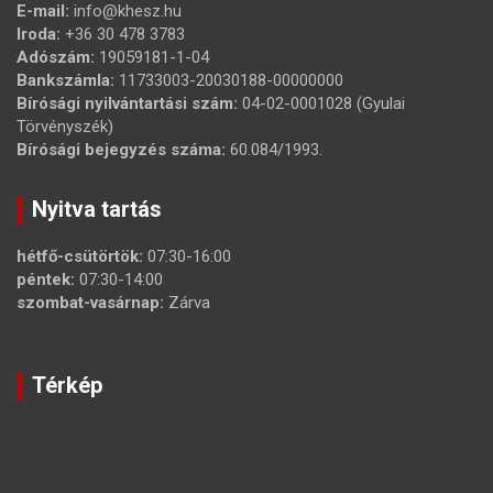
E-mail:
info@khesz.hu
Iroda:
+36 30 478 3783
Adószám:
19059181-1-04
Bankszámla:
11733003-20030188-00000000
Bírósági nyilvántartási szám:
04-02-0001028 (Gyulai
Törvényszék)
Bírósági bejegyzés száma:
60.084/1993.
Nyitva tartás
hétfő-csütörtök:
07:30-16:00
péntek:
07:30-14:00
szombat-vasárnap:
Zárva
Térkép