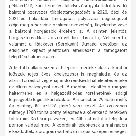
példaértékű, zárt termelési-kihelyezési gyakorlatot követő
balatoni szervezet többlettámogatását a 2020. őszi és
2021-es halasítási támogatási pályázatai segítségével
oldja meg a horgász szakmai szövetség, figyelembe véve
a balatoni horgászok érdekeit is. A szintén jelentős
horgászturisztikai vonzerővel bíró Tisza-tó, Velencei-tó,
valamint a Ráckevei (Soroksári) Dunaág esetében az
eddigihez képest jelentősen emelkedett a támogatott
telepítési halmennyiség.
A legtöbb állami vízen a telepítés mértéke akár a korábbi
időszak teljes éves kihelyezését is meghaladja, és az
állami forrásból végrehajtandó rendkívüli haltelepítés értéke
az állami halvagyont növeli. A mostani telepítés a magyar
haltermelés és a halgazdálkodás történetének eddigi
legnagyobb logisztikai feladata. A munkában 29 haltermelő,
és mintegy 80 szállító jármű vesz részt. Az összesen
mintegy 1200 tonna ponty telepítése a következő hetekben
több mint 350 horgászvízen, és 400-nál is több telepítési
ponton valósul meg. A koordinált telepítések a mai napon
elkezdődtek, a program várhatóan május közepén ér véget.