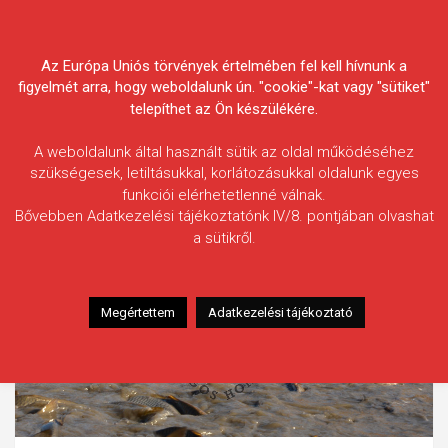
Skip
Körösvidéki Horgász
to
content
Az Európa Uniós törvények értelmében fel kell hívnunk a
Egyesületek Szövetsége
figyelmét arra, hogy weboldalunk ún. "cookie"-kat vagy "sütiket"
telepíthet az Ön készülékére.
A weboldalunk által használt sütik az oldal működéséhez
szükségesek, letiltásukkal, korlátozásukkal oldalunk egyes
funkciói elérhetetlenné válnak.
Bővebben Adatkezelési tájékoztatónk IV/8. pontjában olvashat
a sütikről.
Megértettem
Adatkezelési tájékoztató