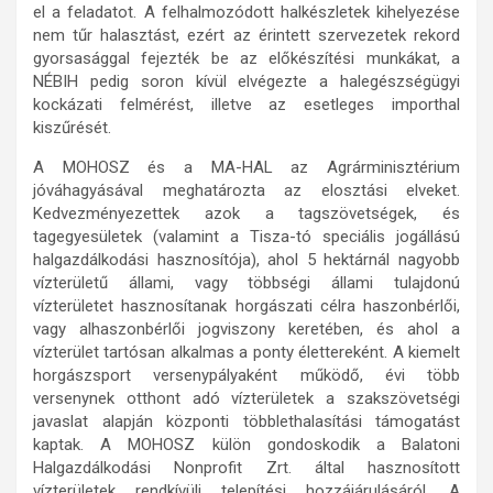
el a feladatot. A felhalmozódott halkészletek kihelyezése
nem tűr halasztást, ezért az érintett szervezetek rekord
gyorsasággal fejezték be az előkészítési munkákat, a
NÉBIH pedig soron kívül elvégezte a halegészségügyi
kockázati felmérést, illetve az esetleges importhal
kiszűrését.
A MOHOSZ és a MA-HAL az Agrárminisztérium
jóváhagyásával meghatározta az elosztási elveket.
Kedvezményezettek azok a tagszövetségek, és
tagegyesületek (valamint a Tisza-tó speciális jogállású
halgazdálkodási hasznosítója), ahol 5 hektárnál nagyobb
vízterületű állami, vagy többségi állami tulajdonú
vízterületet hasznosítanak horgászati célra haszonbérlői,
vagy alhaszonbérlői jogviszony keretében, és ahol a
vízterület tartósan alkalmas a ponty élettereként. A kiemelt
horgászsport versenypályaként működő, évi több
versenynek otthont adó vízterületek a szakszövetségi
javaslat alapján központi többlethalasítási támogatást
kaptak. A MOHOSZ külön gondoskodik a Balatoni
Halgazdálkodási Nonprofit Zrt. által hasznosított
vízterületek rendkívüli telepítési hozzájárulásáról. A