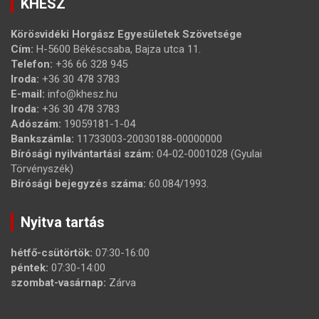
KHESZ
Körösvidéki Horgász Egyesületek Szövetsége
Cím:
H-5600 Békéscsaba, Bajza utca 11.
Telefon:
+36 66 328 945
Iroda:
+36 30 478 3783
E-mail:
info@khesz.hu
Iroda:
+36 30 478 3783
Adószám:
19059181-1-04
Bankszámla:
11733003-20030188-00000000
Bírósági nyilvántartási szám:
04-02-0001028 (Gyulai
Törvényszék)
Bírósági bejegyzés száma:
60.084/1993.
Nyitva tartás
hétfő-csütörtök:
07:30-16:00
péntek:
07:30-14:00
szombat-vasárnap:
Zárva