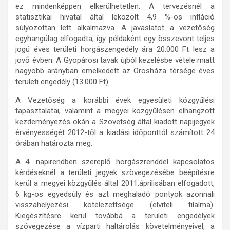
ez mindenképpen elkerülhetetlen. A tervezésnél a
statisztikai hivatal által leközölt 4,9 %-os infláció
súlyozottan lett alkalmazva. A javaslatot a vezetőség
egyhangúlag elfogadta, így példaként egy összevont teljes
jogú éves területi horgászengedély ára 20.000 Ft lesz a
jövő évben. A Gyopárosi tavak újból kezelésbe vétele miatt
nagyobb arányban emelkedett az Orosháza térsége éves
területi engedély (13.000 Ft).
A Vezetőség a korábbi évek egyesületi közgyűlési
tapasztalatai, valamint a megyei közgyűlésen elhangzott
kezdeményezés okán a Szövetség által kiadott napijegyek
érvényességét 2012-től a kiadási időponttól számított 24
órában határozta meg.
A 4. napirendben szereplő horgászrenddel kapcsolatos
kérdéseknél a területi jegyek szövegezésébe beépítésre
kerül a megyei közgyűlés által 2011.áprilisában elfogadott,
6 kg-os egyedsúly és azt meghaladó pontyok azonnali
visszahelyezési kötelezettsége (elviteli tilalma).
Kiegészítésre kerül továbbá a területi engedélyek
szövegezése a vízparti haltárolás követelményeivel, a