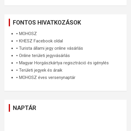
FONTOS HIVATKOZÁSOK
🞄
MOHOSZ
🞄
KHESZ Facebook oldal
🞄
Turista állami jegy online vásárlás
🞄
Online területi jegyvásárlás
🞄
Magyar Horgászkártya regisztráció és igénylés
🞄
Területi jegyek és áraik
🞄
MOHOSZ éves versenynaptár
NAPTÁR