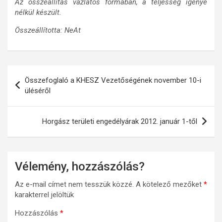
Az összeállítás vázlatos formában, a teljesség igénye
nélkül készült.
Összeállította: NeAt
Bejegyzés
Összefoglaló a KHESZ Vezetőségének november 10-i
navigáció
üléséről
Horgász területi engedélyárak 2012. január 1-től
Vélemény, hozzászólás?
Az e-mail címet nem tesszük közzé.
A kötelező mezőket
*
karakterrel jelöltük
Hozzászólás
*