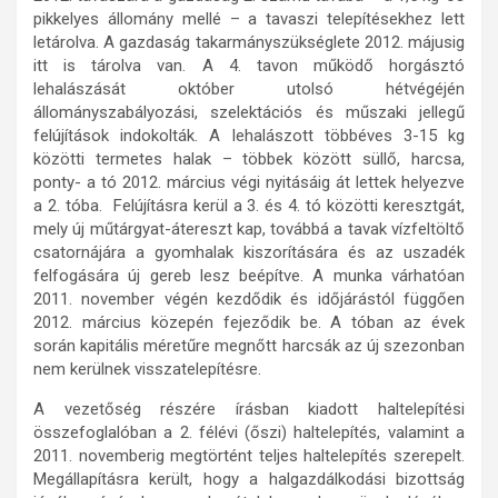
pikkelyes állomány mellé – a tavaszi telepítésekhez lett
letárolva. A gazdaság takarmányszükséglete 2012. májusig
itt is tárolva van. A 4. tavon működő horgásztó
lehalászását október utolsó hétvégéjén
állományszabályozási, szelektációs és műszaki jellegű
felújítások indokolták. A lehalászott többéves 3-15 kg
közötti termetes halak – többek között süllő, harcsa,
ponty- a tó 2012. március végi nyitásáig át lettek helyezve
a 2. tóba. Felújításra kerül a 3. és 4. tó közötti keresztgát,
mely új műtárgyat-átereszt kap, továbbá a tavak vízfeltöltő
csatornájára a gyomhalak kiszorítására és az uszadék
felfogására új gereb lesz beépítve. A munka várhatóan
2011. november végén kezdődik és időjárástól függően
2012. március közepén fejeződik be. A tóban az évek
során kapitális méretűre megnőtt harcsák az új szezonban
nem kerülnek visszatelepítésre.
A vezetőség részére írásban kiadott haltelepítési
összefoglalóban a 2. félévi (őszi) haltelepítés, valamint a
2011. novemberig megtörtént teljes haltelepítés szerepelt.
Megállapításra került, hogy a halgazdálkodási bizottság