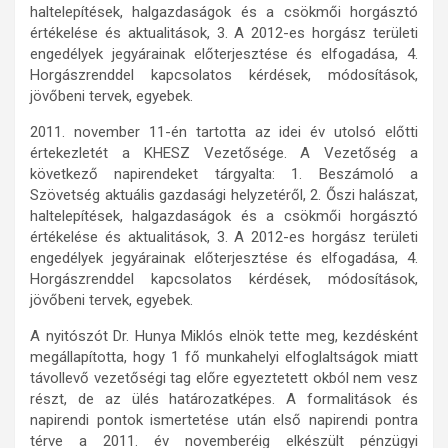
haltelepítések, halgazdaságok és a csökmői horgásztó
értékelése és aktualitások, 3. A 2012-es horgász területi
engedélyek jegyárainak előterjesztése és elfogadása, 4.
Horgászrenddel kapcsolatos kérdések, módosítások,
jövőbeni tervek, egyebek.
2011. november 11-én tartotta az idei év utolsó előtti
értekezletét a KHESZ Vezetősége. A Vezetőség a
következő napirendeket tárgyalta: 1. Beszámoló a
Szövetség aktuális gazdasági helyzetéről, 2. Őszi halászat,
haltelepítések, halgazdaságok és a csökmői horgásztó
értékelése és aktualitások, 3. A 2012-es horgász területi
engedélyek jegyárainak előterjesztése és elfogadása, 4.
Horgászrenddel kapcsolatos kérdések, módosítások,
jövőbeni tervek, egyebek.
A nyitószót Dr. Hunya Miklós elnök tette meg, kezdésként
megállapította, hogy 1 fő munkahelyi elfoglaltságok miatt
távollevő vezetőségi tag előre egyeztetett okból nem vesz
részt, de az ülés határozatképes. A formalitások és
napirendi pontok ismertetése után első napirendi pontra
térve a 2011. év novemberéig elkészült pénzügyi