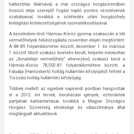
haltisztítás tilalmával, a már országos horgászrendben
hosszú ideje szereplő fogási napló pontos vezetésének
szabályaival, továbbá a sötétedés utáni horgászhely
kivilágítási kötelezettségének nyomatékosításával.
A kezelésben lévő Hármas-Körös gyomai szakaszán a téli
vermelőhelyek felülvizsgálata november elején megtörtént.
A 88-89 folyamkilométer között, december 1. és március
1. között tiltott szakasz kivételre került, helyette indokoltan
az „Ilonatelepi vermelőhely” elnevezésű szakasz kerül a
Hármas-Körös 78,550-81 folyamkilométere között, a
Falualja (Hantoskerti) holtág hullámtéri kifolyójától felfelé a
Torzsási holtág hullámtéri kifolyójáig.
Többek mellett az egyebek napirendi pontban hangzottak
el a 2012. évi tervek, beruházási igények, vízterületek
partjának karbantartásai, továbbá a Magyar Országos
Horgász Szövetség elnöksége és választmánya által
megtárgyalt aktualitások.