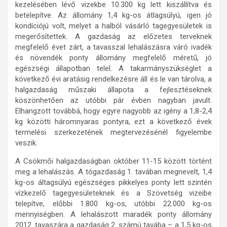
kezelésében lévő vizekbe 10.300 kg lett kiszállítva és
betelepítve. Az állomány 1,4 kg-os átlagsúlyú, igen jó
kondíciójú volt, melyet a halból vásárló tagegyesületek is
megerősítettek. A gazdaság az előzetes terveknek
megfelelő évet zárt, a tavasszal lehalászásra váró ivadék
és növendék ponty állomány megfelelő méretű, jó
egészségi állapotban telel. A takarmányszükséglet a
következő évi aratásig rendelkezésre áll és le van tárolva, a
halgazdaság műszaki állapota a fejlesztéseknek
köszönhetően az utóbbi pár évben nagyban javult.
Elhangzott továbbá, hogy egyre nagyobb az igény a 1,8-2,4
kg közötti háromnyaras pontyra, ezt a következő évek
termelési szerkezetének megtervezésénél figyelembe
veszik.
A Csökmői halgazdaságban október 11-15 között történt
meg a lehalászás. A tógazdaság 1. tavában megnevelt, 1,4
kg-os áltagsúlyú egészséges pikkelyes ponty lett szintén
vízkezelő tagegyesületeknek és a Szövetség vizeibe
telepítve, előbbi 1.800 kg-os, utóbbi 22.000 kg-os
mennyiségben. A lehalászott maradék ponty állomány
2012. tavaszára a gazdaság 2. számú tavába – a 1,5 kg-os