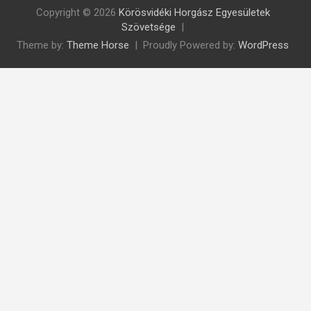
Copyright © 2026
Körösvidéki Horgász Egyesületek
Szövetsége
Theme by:
Theme Horse
Proudly Powered by:
WordPress