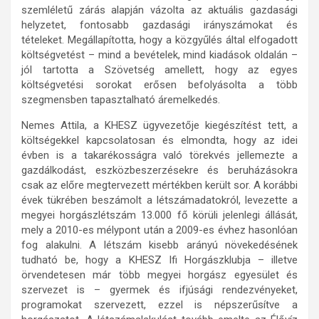
szemléletű zárás alapján vázolta az aktuális gazdasági
helyzetet, fontosabb gazdasági irányszámokat és
tételeket. Megállapította, hogy a közgyűlés által elfogadott
költségvetést – mind a bevételek, mind kiadások oldalán –
jól tartotta a Szövetség amellett, hogy az egyes
költségvetési sorokat erősen befolyásolta a több
szegmensben tapasztalható áremelkedés.
Nemes Attila, a KHESZ ügyvezetője kiegészítést tett, a
költségekkel kapcsolatosan és elmondta, hogy az idei
évben is a takarékosságra való törekvés jellemezte a
gazdálkodást, eszközbeszerzésekre és beruházásokra
csak az előre megtervezett mértékben került sor. A korábbi
évek tükrében beszámolt a létszámadatokról, levezette a
megyei horgászlétszám 13.000 fő körüli jelenlegi állását,
mely a 2010-es mélypont után a 2009-es évhez hasonlóan
fog alakulni. A létszám kisebb arányú növekedésének
tudható be, hogy a KHESZ Ifi Horgászklubja – illetve
örvendetesen már több megyei horgász egyesület és
szervezet is – gyermek és ifjúsági rendezvényeket,
programokat szervezett, ezzel is népszerűsítve a