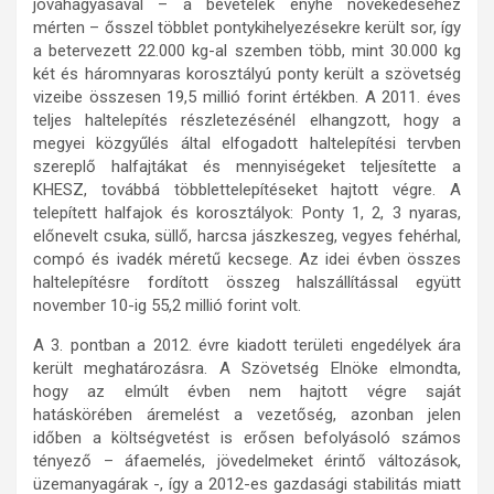
jóváhagyásával – a bevételek enyhe növekedéséhez
mérten – ősszel többlet pontykihelyezésekre került sor, így
a betervezett 22.000 kg-al szemben több, mint 30.000 kg
két és háromnyaras korosztályú ponty került a szövetség
vizeibe összesen 19,5 millió forint értékben. A 2011. éves
teljes haltelepítés részletezésénél elhangzott, hogy a
megyei közgyűlés által elfogadott haltelepítési tervben
szereplő halfajtákat és mennyiségeket teljesítette a
KHESZ, továbbá többlettelepítéseket hajtott végre. A
telepített halfajok és korosztályok: Ponty 1, 2, 3 nyaras,
előnevelt csuka, süllő, harcsa jászkeszeg, vegyes fehérhal,
compó és ivadék méretű kecsege. Az idei évben összes
haltelepítésre fordított összeg halszállítással együtt
november 10-ig 55,2 millió forint volt.
A 3. pontban a 2012. évre kiadott területi engedélyek ára
került meghatározásra. A Szövetség Elnöke elmondta,
hogy az elmúlt évben nem hajtott végre saját
hatáskörében áremelést a vezetőség, azonban jelen
időben a költségvetést is erősen befolyásoló számos
tényező – áfaemelés, jövedelmeket érintő változások,
üzemanyagárak -, így a 2012-es gazdasági stabilitás miatt