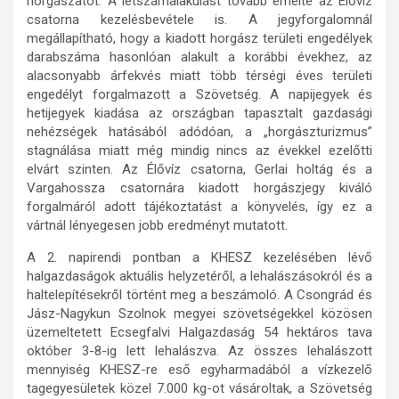
horgászatot. A létszámalakulást tovább emelte az Élővíz
csatorna kezelésbevétele is. A jegyforgalomnál
megállapítható, hogy a kiadott horgász területi engedélyek
darabszáma hasonlóan alakult a korábbi évekhez, az
alacsonyabb árfekvés miatt több térségi éves területi
engedélyt forgalmazott a Szövetség. A napijegyek és
hetijegyek kiadása az országban tapasztalt gazdasági
nehézségek hatásából adódóan, a „horgászturizmus”
stagnálása miatt még mindig nincs az évekkel ezelőtti
elvárt szinten. Az Élővíz csatorna, Gerlai holtág és a
Vargahossza csatornára kiadott horgászjegy kiváló
forgalmáról adott tájékoztatást a könyvelés, így ez a
vártnál lényegesen jobb eredményt mutatott.
A 2. napirendi pontban a KHESZ kezelésében lévő
halgazdaságok aktuális helyzetéről, a lehalászásokról és a
haltelepítésekről történt meg a beszámoló. A Csongrád és
Jász-Nagykun Szolnok megyei szövetségekkel közösen
üzemeltetett Ecsegfalvi Halgazdaság 54 hektáros tava
október 3-8-ig lett lehalászva. Az összes lehalászott
mennyiség KHESZ-re eső egyharmadából a vízkezelő
tagegyesületek közel 7.000 kg-ot vásároltak, a Szövetség