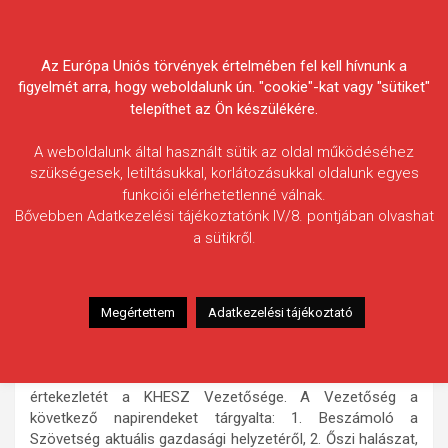
Skip
Körösvidéki Horgász
to
content
Az Európa Uniós törvények értelmében fel kell hívnunk a
Egyesületek Szövetsége
figyelmét arra, hogy weboldalunk ún. "cookie"-kat vagy "sütiket"
telepíthet az Ön készülékére.
A weboldalunk által használt sütik az oldal működéséhez
szükségesek, letiltásukkal, korlátozásukkal oldalunk egyes
funkciói elérhetetlenné válnak.
HÍREK
Bővebben Adatkezelési tájékoztatónk IV/8. pontjában olvashat
a sütikről.
Összefoglaló a KHESZ
Vezetőségének november 10-i
üléséről
Megértettem
Adatkezelési tájékoztató
2011.12.02.
morneo.it
2011. november 11-én tartotta az idei év utolsó előtti
értekezletét a KHESZ Vezetősége. A Vezetőség a
következő napirendeket tárgyalta: 1. Beszámoló a
Szövetség aktuális gazdasági helyzetéről, 2. Őszi halászat,