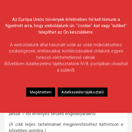
Skip
Körösvidéki Horgász
to
content
Az Európa Uniós törvények értelmében fel kell hívnunk a
Egyesületek Szövetsége
figyelmét arra, hogy weboldalunk ún. "cookie"-kat vagy "sütiket"
telepíthet az Ön készülékére.
A weboldalunk által használt sütik az oldal működéséhez
szükségesek, letiltásukkal, korlátozásukkal oldalunk egyes
funkciói elérhetetlenné válnak.
HÍREK
Bővebben Adatkezelési tájékoztatónk IV/8. pontjában olvashat
a sütikről.
Horgász területi engedélyárak
2012. január 1-től
2011.12.02.
morneo.it
Megértettem
Adatkezelési tájékoztató
Szövetségünk a következő táblázatban ad tájékoztatást a
november 10-i vezetőségi értekezleten elfogadott, 2012.
január 1-től érvényes területi engedélyárakról.
(A cikk teljes tartalmának megjelenítéséhez kattintson a
bővebben gombra.)