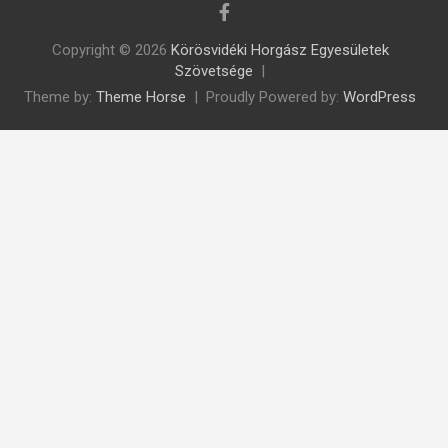
Copyright © 2026
Körösvidéki Horgász Egyesületek
Szövetsége
Theme by:
Theme Horse
Proudly Powered by:
WordPress