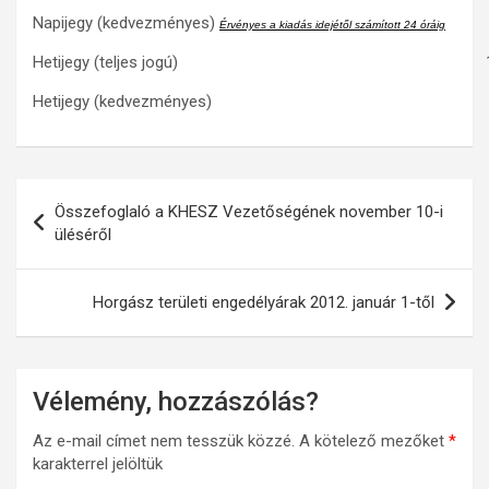
Napijegy (kedvezményes)
Érvényes a kiadás idejétől számított 24 óráig
Hetijegy (teljes jogú)
Hetijegy (kedvezményes)
Bejegyzés
Összefoglaló a KHESZ Vezetőségének november 10-i
navigáció
üléséről
Horgász területi engedélyárak 2012. január 1-től
Vélemény, hozzászólás?
Az e-mail címet nem tesszük közzé.
A kötelező mezőket
*
karakterrel jelöltük