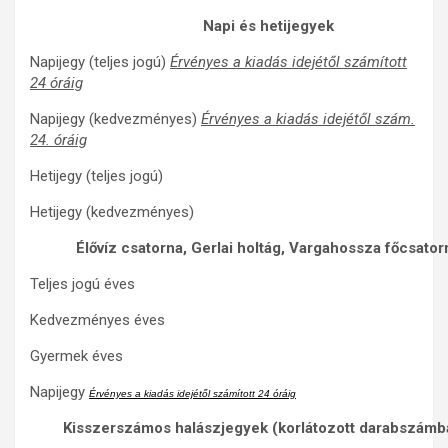
Napi és hetijegyek
Napijegy (teljes jogú)
Érvényes a kiadás idejétől számított
24 óráig
Napijegy (kedvezményes)
Érvényes a kiadás idejétől szám.
24. óráig
Hetijegy (teljes jogú)
Hetijegy (kedvezményes)
Élővíz csatorna, Gerlai holtág, Vargahossza főcsator
Teljes jogú éves
Kedvezményes éves
Gyermek éves
Napijegy
Érvényes a kiadás idejétől számított 24 óráig
Kisszerszámos halászjegyek (korlátozott darabszámb