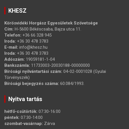
KHESZ
Körösvidéki Horgász Egyesületek Szövetsége
Cím:
H-5600 Békéscsaba, Bajza utca 11.
Telefon:
+36 66 328 945
Iroda:
+36 30 478 3783
E-mail:
info@khesz.hu
Iroda:
+36 30 478 3783
Adószám:
19059181-1-04
Bankszámla:
11733003-20030188-00000000
Bírósági nyilvántartási szám:
04-02-0001028 (Gyulai
Törvényszék)
Bírósági bejegyzés száma:
60.084/1993.
Nyitva tartás
hétfő-csütörtök:
07:30-16:00
péntek:
07:30-14:00
szombat-vasárnap:
Zárva