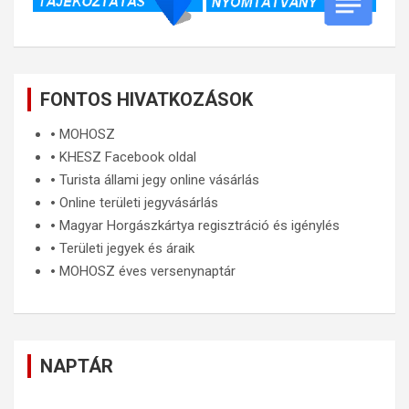
FONTOS HIVATKOZÁSOK
🞄
MOHOSZ
🞄
KHESZ Facebook oldal
🞄
Turista állami jegy online vásárlás
🞄
Online területi jegyvásárlás
🞄
Magyar Horgászkártya regisztráció és igénylés
🞄
Területi jegyek és áraik
🞄
MOHOSZ éves versenynaptár
NAPTÁR