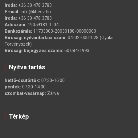
Iroda:
+36 30 478 3783
E-mail:
info@khesz.hu
Iroda:
+36 30 478 3783
Adószám:
19059181-1-04
Bankszámla:
11733003-20030188-00000000
Bírósági nyilvántartási szám:
04-02-0001028 (Gyulai
Törvényszék)
Bírósági bejegyzés száma:
60.084/1993.
Nyitva tartás
hétfő-csütörtök:
07:30-16:00
péntek:
07:30-14:00
szombat-vasárnap:
Zárva
Térkép