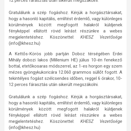
12 perces fárasztás után sikerült megszákolni.
Gratulálunk a szép fogáshoz. Kérjük a horgásztársakat,
hogy a hasonló kapitális, említést érdemlő, vagy különleges
körülmények között megfogott halakról küldjenek
fényképpel ellátott rövid leírást részünkre a webes
megjelentetéshez. Köszönettel:
KHESZ Vezetősége
(info@khesz.hu)
A Kettős-Körös jobb partján Doboz térségében Erdei
Mihály dobozi lakos (Millenium HE) július 10-én fenekező
bottal, etetőkosaras módszerrel, az 1-es horgon egy szem
mézes gyöngykukoricára 12.060 grammos süllőt fogott. A
tekintélyes fogást szélcsendes időben, reggel 6 órakor, 10-
12 perces fárasztás után sikerült megszákolni.
Gratulálunk a szép fogáshoz. Kérjük a horgásztársakat,
hogy a hasonló kapitális, említést érdemlő, vagy különleges
körülmények között megfogott halakról küldjenek
fényképpel ellátott rövid leírást részünkre a webes
megjelentetéshez. Köszönettel:
KHESZ Vezetősége
(info@khesz.hu)