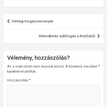
Bejegyzés
Hétvégi horgászversenyek
navigáció
Rekordlistás süllőfogás a Kettősből
Vélemény, hozzászólás?
Az e-mail címet nem tesszük közzé.
A kötelező mezőket
*
karakterrel jelöltük
Hozzászólás
*