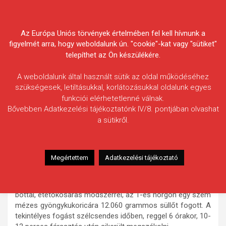
Skip
Körösvidéki Horgász
to
content
Az Európa Uniós törvények értelmében fel kell hívnunk a
Egyesületek Szövetsége
figyelmét arra, hogy weboldalunk ún. "cookie"-kat vagy "sütiket"
telepíthet az Ön készülékére.
A weboldalunk által használt sütik az oldal működéséhez
szükségesek, letiltásukkal, korlátozásukkal oldalunk egyes
funkciói elérhetetlenné válnak.
HÍREK
Bővebben Adatkezelési tájékoztatónk IV/8. pontjában olvashat
a sütikről.
Rekordlistás süllőfogás a
Kettősből
2010.08.24.
morneo.it
Megértettem
Adatkezelési tájékoztató
A Kettős-Körös jobb partján Doboz térségében Erdei
Mihály dobozi lakos (Millenium HE) július 10-én fenekező
bottal, etetőkosaras módszerrel, az 1-es horgon egy szem
mézes gyöngykukoricára 12.060 grammos süllőt fogott. A
tekintélyes fogást szélcsendes időben, reggel 6 órakor, 10-