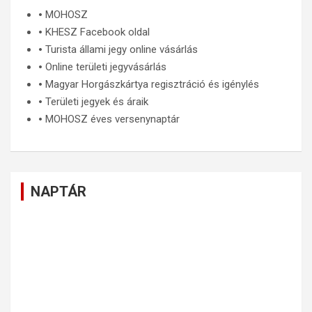
🞄
MOHOSZ
🞄
KHESZ Facebook oldal
🞄
Turista állami jegy online vásárlás
🞄
Online területi jegyvásárlás
🞄
Magyar Horgászkártya regisztráció és igénylés
🞄
Területi jegyek és áraik
🞄
MOHOSZ éves versenynaptár
NAPTÁR