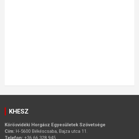
KHESZ
Körösvidéki Horgász Egyesületek Szövetsége
Cím:
H-5600 Békéscsaba, Bajza utca 11.
Telefon:
+36 66 328 945