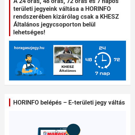
A 24 órás, 48 órás, 72 órás és 7 napos
területi jegyeink váltása a HORINFO
rendszerében kizárólag csak a KHESZ
Általános jegycsoporton belül
lehetséges!
HORINFO belépés – E-területi jegy váltás