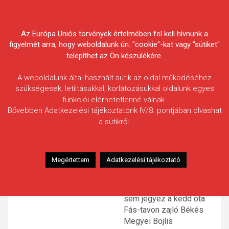
Skip
Körösvidéki Horgász
to
content
Az Európa Uniós törvények értelmében fel kell hívnunk a
Egyesületek Szövetsége
figyelmét arra, hogy weboldalunk ún. "cookie"-kat vagy "sütiket"
telepíthet az Ön készülékére.
A weboldalunk által használt sütik az oldal működéséhez
szükségesek, letiltásukkal, korlátozásukkal oldalunk egyes
funkciói elérhetetlenné válnak.
HÍREK
Bővebben Adatkezelési tájékoztatónk IV/8. pontjában olvashat
a sütikről.
Részidős állás a Békés Megyei
Bojlis Horgászversenyen
2019.06.20.
morneo.it
Megértettem
Adatkezelési tájékoztató
Bár igazán kapitális
fogást még egy csapat
sem jegyez a kedd óta
Fás-tavon zajló Békés
Megyei Bojlis