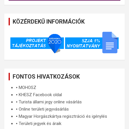
KÖZÉRDEKŰ INFORMÁCIÓK
FONTOS HIVATKOZÁSOK
🞄
MOHOSZ
🞄
KHESZ Facebook oldal
🞄
Turista állami jegy online vásárlás
🞄
Online területi jegyvásárlás
🞄
Magyar Horgászkártya regisztráció és igénylés
🞄
Területi jegyek és áraik