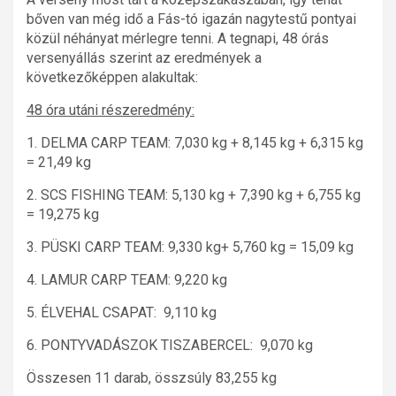
bőven van még idő a Fás-tó igazán nagytestű pontyai
közül néhányat mérlegre tenni. A tegnapi, 48 órás
versenyállás szerint az eredmények a
következőképpen alakultak:
48 óra utáni részeredmény:
1. DELMA CARP TEAM: 7,030 kg + 8,145 kg + 6,315 kg
= 21,49 kg
2. SCS FISHING TEAM: 5,130 kg + 7,390 kg + 6,755 kg
= 19,275 kg
3. PÜSKI CARP TEAM: 9,330 kg+ 5,760 kg = 15,09 kg
4. LAMUR CARP TEAM: 9,220 kg
5. ÉLVEHAL CSAPAT: 9,110 kg
6. PONTYVADÁSZOK TISZABERCEL: 9,070 kg
Összesen 11 darab, összsúly 83,255 kg