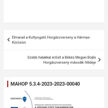
Bejegyzés
Elmarad a Kuttyogató Horgászverseny a Hármas-
navigáció
Körösön
Szebb halakkal erősít a Békés Megyei Bojlis
Horgászverseny második félideje
MAHOP 5.3.4-2023-2023-00040