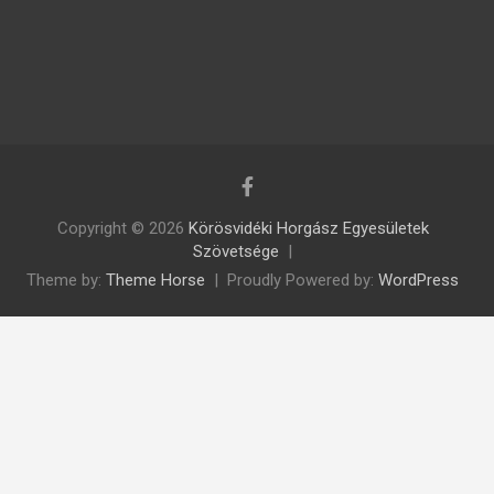
Copyright © 2026
Körösvidéki Horgász Egyesületek
Szövetsége
Theme by:
Theme Horse
Proudly Powered by:
WordPress