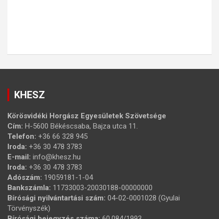
KHESZ
Körösvidéki Horgász Egyesületek Szövetsége
Cím:
H-5600 Békéscsaba, Bajza utca 11.
Telefon:
+36 66 328 945
Iroda:
+36 30 478 3783
E-mail:
info@khesz.hu
Iroda:
+36 30 478 3783
Adószám:
19059181-1-04
Bankszámla:
11733003-20030188-00000000
Bírósági nyilvántartási szám:
04-02-0001028 (Gyulai
Törvényszék)
Bírósági bejegyzés száma:
60.084/1993.