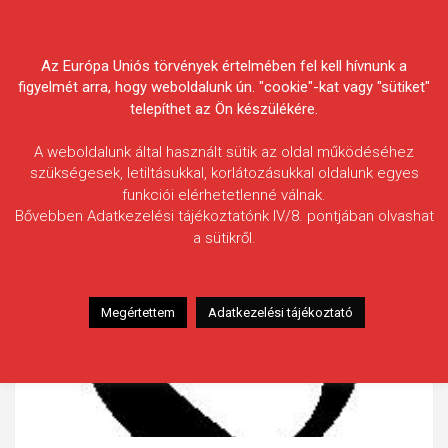
Skip
Körösvidéki Horgász
to
content
Az Európa Uniós törvények értelmében fel kell hívnunk a
Egyesületek Szövetsége
figyelmét arra, hogy weboldalunk ún. "cookie"-kat vagy "sütiket"
telepíthet az Ön készülékére.
A weboldalunk által használt sütik az oldal működéséhez
szükségesek, letiltásukkal, korlátozásukkal oldalunk egyes
funkciói elérhetetlenné válnak.
Bővebben Adatkezelési tájékoztatónk IV/8. pontjában olvashat
a sütikről.
Megértettem
Adatkezelési tájékoztató