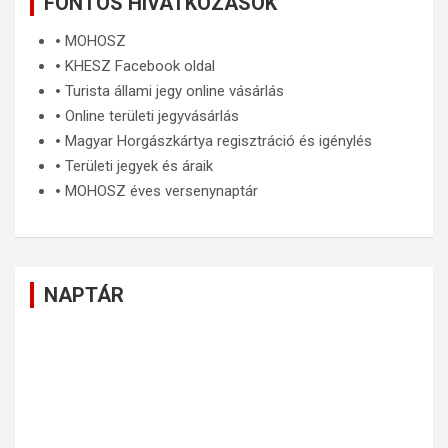
FONTOS HIVATKOZÁSOK
🞄
MOHOSZ
🞄
KHESZ Facebook oldal
🞄
Turista állami jegy online vásárlás
🞄
Online területi jegyvásárlás
🞄
Magyar Horgászkártya regisztráció és igénylés
🞄
Területi jegyek és áraik
🞄
MOHOSZ éves versenynaptár
NAPTÁR