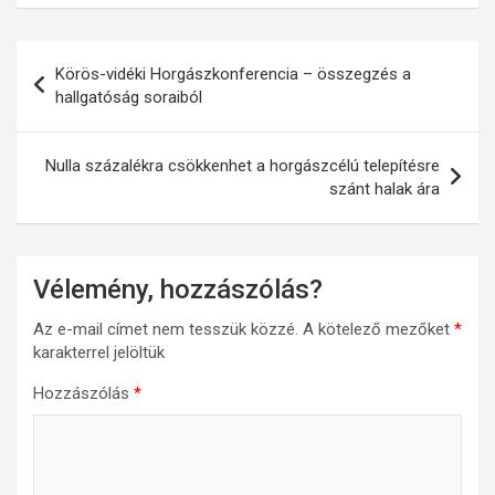
Bejegyzés
Körös-vidéki Horgászkonferencia – összegzés a
navigáció
hallgatóság soraiból
Nulla százalékra csökkenhet a horgászcélú telepítésre
szánt halak ára
Vélemény, hozzászólás?
Az e-mail címet nem tesszük közzé.
A kötelező mezőket
*
karakterrel jelöltük
Hozzászólás
*