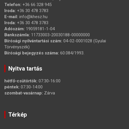
Telefon:
+36 66 328 945
Iroda:
+36 30 478 3783
E-mail:
info@khesz.hu
Iroda:
+36 30 478 3783
Adószám:
19059181-1-04
Bankszámla:
11733003-20030188-00000000
Bírósági nyilvántartási szám:
04-02-0001028 (Gyulai
Törvényszék)
Bírósági bejegyzés száma:
60.084/1993.
Nyitva tartás
hétfő-csütörtök:
07:30-16:00
péntek:
07:30-14:00
szombat-vasárnap:
Zárva
Térkép