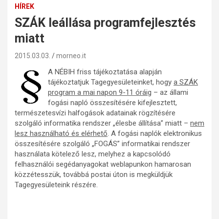
HÍREK
SZÁK leállása programfejlesztés
miatt
2015.03.03.
morneo.it
A NÉBIH friss tájékoztatása alapján
tájékoztatjuk Tagegyesületeinket, hogy
a SZÁK
program a mai napon 9-11 óráig
– az állami
fogási napló összesítésére kifejlesztett,
természetesvízi halfogások adatainak rögzítésére
szolgáló informatika rendszer „élesbe állítása” miatt –
nem
lesz használható és elérhető
. A fogási naplók elektronikus
összesítésére szolgáló „FOGÁS” informatikai rendszer
használata kötelező lesz, melyhez a kapcsolódó
felhasználói segédanyagokat weblapunkon hamarosan
közzétesszük, továbbá postai úton is megküldjük
Tagegyesületeink részére.