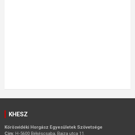
KHESZ
Körösvidéki Horgász Egyesületek Szövetsége
Cím:
H-5600 Békéscsaba, Bajza utca 11.