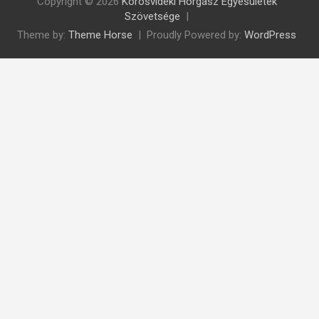
Copyright © 2026
Körösvidéki Horgász Egyesületek
Szövetsége
Theme by:
Theme Horse
Proudly Powered by:
WordPress