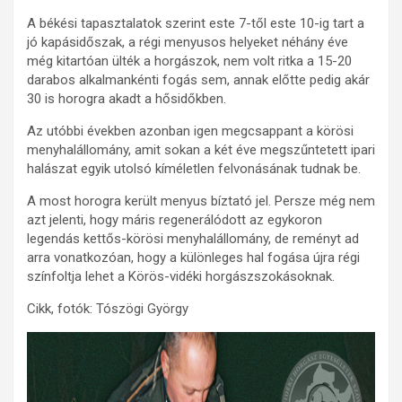
A békési tapasztalatok szerint este 7-től este 10-ig tart a
jó kapásidőszak, a régi menyusos helyeket néhány éve
még kitartóan ülték a horgászok, nem volt ritka a 15-20
darabos alkalmankénti fogás sem, annak előtte pedig akár
30 is horogra akadt a hősidőkben.
Az utóbbi években azonban igen megcsappant a körösi
menyhalállomány, amit sokan a két éve megszűntetett ipari
halászat egyik utolsó kíméletlen felvonásának tudnak be.
A most horogra került menyus bíztató jel. Persze még nem
azt jelenti, hogy máris regenerálódott az egykoron
legendás kettős-körösi menyhalállomány, de reményt ad
arra vonatkozóan, hogy a különleges hal fogása újra régi
színfoltja lehet a Körös-vidéki horgászszokásoknak.
Cikk, fotók: Tószögi György