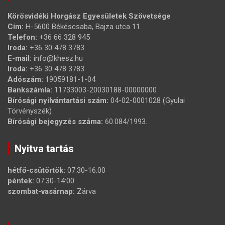
Körösvidéki Horgász Egyesületek Szövetsége
Cím:
H-5600 Békéscsaba, Bajza utca 11.
Telefon:
+36 66 328 945
Iroda:
+36 30 478 3783
E-mail:
info@khesz.hu
Iroda:
+36 30 478 3783
Adószám:
19059181-1-04
Bankszámla:
11733003-20030188-00000000
Bírósági nyilvántartási szám:
04-02-0001028 (Gyulai
Törvényszék)
Bírósági bejegyzés száma:
60.084/1993.
Nyitva tartás
hétfő-csütörtök:
07:30-16:00
péntek:
07:30-14:00
szombat-vasárnap:
Zárva