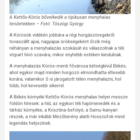
A Kettős-Körös bővelkedik a tipikusan menyhalas
területekben – Fotó: Tószögi György
A Körösök vidékén jobbára a régi horgászöregekről
tovaszállt apai, nagyapai örökségeként őrzik még
néhányan a menyhalazás szokását és válaszolnak a téli
vízpart hívó szavára, mikor enyhébb estéken kiindulnak.
A menyhalazás Körös-menti fővárosa kétségkívül Békés,
ahol egykor majd minden horgozó elmondhatta éltesebb
korára, valamikor ő is járogatott télen menyhalazni, hol
több, hol kevesebb sikerrel.
A Békés környéki Kettős-Körös menyhalas helyei messze
földön híresek: a híd, az egykori téli hajómenedék és a
tárház környéke, a Krisztina-befolyó, a Samu-kanyari
részek, a már inkább Mezőberény alatti Hosszúfok mind
legendás helyszínek.