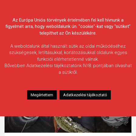
Skip
Körösvidéki Horgász
to
content
Az Európa Uniós törvények értelmében fel kell hívnunk a
Egyesületek Szövetsége
figyelmét arra, hogy weboldalunk ún. "cookie"-kat vagy "sütiket"
telepíthet az Ön készülékére.
A weboldalunk által használt sütik az oldal működéséhez
szükségesek, letiltásukkal, korlátozásukkal oldalunk egyes
funkciói elérhetetlenné válnak.
Bővebben Adatkezelési tájékoztatónk IV/8. pontjában olvashat
a sütikről.
Megértettem
Adatkezelési tájékoztató