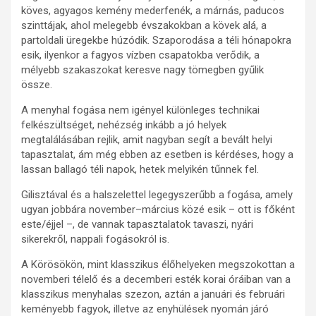
köves, agyagos kemény mederfenék, a márnás, paducos
szinttájak, ahol melegebb évszakokban a kövek alá, a
partoldali üregekbe húzódik. Szaporodása a téli hónapokra
esik, ilyenkor a fagyos vízben csapatokba verődik, a
mélyebb szakaszokat keresve nagy tömegben gyűlik
össze.
A menyhal fogása nem igényel különleges technikai
felkészültséget, nehézség inkább a jó helyek
megtalálásában rejlik, amit nagyban segít a bevált helyi
tapasztalat, ám még ebben az esetben is kérdéses, hogy a
lassan ballagó téli napok, hetek melyikén tűnnek fel.
Gilisztával és a halszelettel legegyszerűbb a fogása, amely
ugyan jobbára november–március közé esik – ott is főként
este/éjjel –, de vannak tapasztalatok tavaszi, nyári
sikerekről, nappali fogásokról is.
A Körösökön, mint klasszikus élőhelyeken megszokottan a
novemberi télelő és a decemberi esték korai óráiban van a
klasszikus menyhalas szezon, aztán a januári és februári
keményebb fagyok, illetve az enyhülések nyomán járó