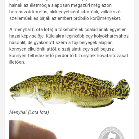
halnak az életmódja alaposan megszűri még azon
horgászok körét is, akik egyébként kitartóak, vállalkozó
szelleműek és bírják az embert próbáló körülményeket.
A menyhal (Lota lota) a tőkehalfélék családjának egyetlen
hazai képviselője. Külalakra leginkább egy kölyökharcsához
hasonlít, de gyakorlott szem a faji bélyegek alapján
könnyen elkülöníti attól: a száj alatti egy szál bajusz
könnyen felfedezhető perdöntő bizonyíték hovatartozását
illetően.
Menyhal (Lota lota)