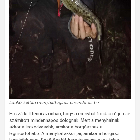
Laukó Zoltán menyhalfogása örvendetes hír
Hozzá kell tenni azonban, hogy a menyhal fogása régen se
számított mindennapos dolognak. Mert a menyhalnak
akkor a legkedvesebb, amikor a horgásznak a
legmostohább. A menyhal akkor jár, amikor a horgász
leginkább nem. Késő ősztől, kora tavaszig, azaz télen.