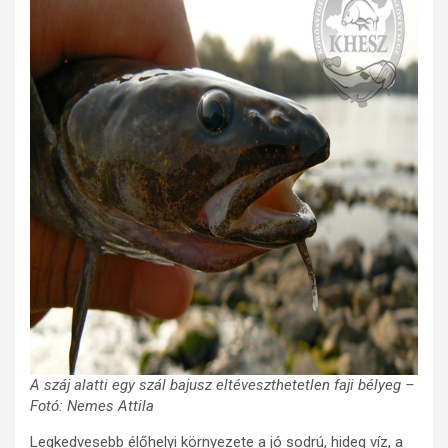
A száj alatti egy szál bajusz eltéveszthetetlen faji bélyeg –
Fotó: Nemes Attila
Legkedvesebb élőhelyi környezete a jó sodrú, hideg víz, a