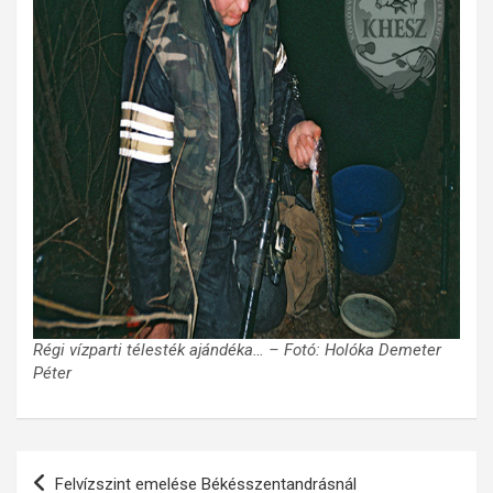
Régi vízparti télesték ajándéka… – Fotó: Holóka Demeter
Péter
Bejegyzés
Felvízszint emelése Békésszentandrásnál