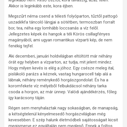
Akkor is leginkább este, kora éjben.
Megszűrt néma csend a télesti folyóparton, tűztől pattogó
uszadékfa táncoló lángjai a sötétben, termoszban forralt
bor, tea, néha egy lomhább loccsanás a víz felől.
Jellegzetes képek és hangok a téli Körös csillagfényes
magányából, ami ugyan romantikus vízparti kép, de nem
fenékig tejfel.
Aki decemberi, januári holdvilágban eltöltött már néhány
órát egy helyben a vízparton, az tudja, mit jelent mindez.
Hogy milyen kevés is elég a jóhoz. Egy csésze meleg ital,
pislákoló parázs a kéznek, vastag hungarocell talp alá a
lábnak, néhány reménykedő horgászgondolat. És ha a
koromfekete víz mélyéből felbukdácsol néhány tarka
csoda a horgon, az már ünnep. Valódi ajándékérzés, főleg
így karácsony táján.
Régen sem menyhalaztak nagy sokaságban, de manapság,
a kétségtelenül kényelmesedő horgászvilágban még
kevesebben. E szép halunk életmódbeli sajátosságait kicsit
megismerve ez egyáltalán nem meglepő. Ennek a foltos