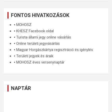
FONTOS HIVATKOZÁSOK
🞄
MOHOSZ
🞄
KHESZ Facebook oldal
🞄
Turista állami jegy online vásárlás
🞄
Online területi jegyvásárlás
🞄
Magyar Horgászkártya regisztráció és igénylés
🞄
Területi jegyek és áraik
🞄
MOHOSZ éves versenynaptár
NAPTÁR