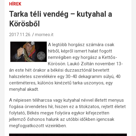
HÍREK
Tarka téli vendég – kutyahal a
Körösből
2017.11.26.
morneo.it
A legtöbb horgász számára csak
hírből, képről ismert halat fogott
nemrégiben egy horgász a Kettős-
Körösön. Laukó Zoltán november 13-
án este hét órakor a békési duzzasztónál bevetett
halszeletes szerelékére egy 30-40 dekagramm súlyú, 40
centiméteres, különös kinézetű tarka uszonyos, egy
menyhal akadt.
A népiesen téliharcsa vagy kutyahal névvel illetett menyus
fogása örvendetes hír, hiszen ez a titokzatos, rejtett életet
folytató, Békés megye folyóira egykor kifejezetten
jellemző őshonos halunk az utóbbi időkben igencsak
megfogyatkozott vizeinkben.