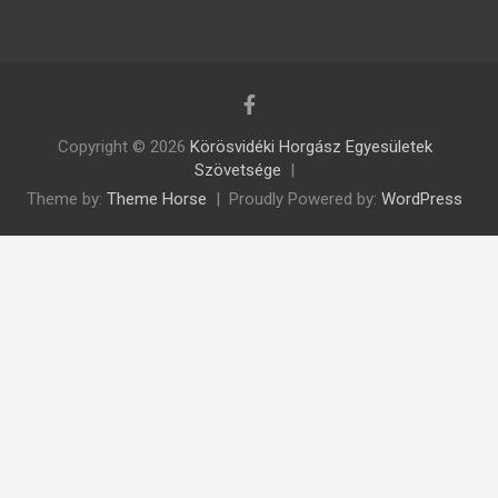
Copyright © 2026
Körösvidéki Horgász Egyesületek
Szövetsége
Theme by:
Theme Horse
Proudly Powered by:
WordPress