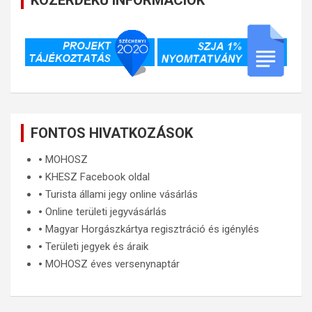
KÖZÉRDEKŰ INFORMÁCIÓK
FONTOS HIVATKOZÁSOK
🞄
MOHOSZ
🞄
KHESZ Facebook oldal
🞄
Turista állami jegy online vásárlás
🞄
Online területi jegyvásárlás
🞄
Magyar Horgászkártya regisztráció és igénylés
🞄
Területi jegyek és áraik
🞄
MOHOSZ éves versenynaptár