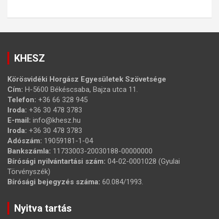
KHESZ
Körösvidéki Horgász Egyesületek Szövetsége
Cím:
H-5600 Békéscsaba, Bajza utca 11.
Telefon:
+36 66 328 945
Iroda:
+36 30 478 3783
E-mail:
info@khesz.hu
Iroda:
+36 30 478 3783
Adószám:
19059181-1-04
Bankszámla:
11733003-20030188-00000000
Bírósági nyilvántartási szám:
04-02-0001028 (Gyulai
Törvényszék)
Bírósági bejegyzés száma:
60.084/1993.
Nyitva tartás