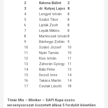
2
Katona Bálint
2
3
dr. Kutyej Lajos
8
4
Lengyel István
8
5
Szabó Tibor
8
6
Lipták Zsolt
8
7
Lepák Miklós
8
8
Martincsek István
8
9
Bánhegyi Zoltán
9
10
Szabó József
10
11
Nyári Tamás
10
12
Kiss István
11
13
Zahorán György
11
14
Bábi Péter
13
15
Dezső Imre
14
16
Takács Martin
14
17
Csutak László
18
Timár Mix – Miniker – SAPI Kupa úszós
versenysorozat összetett állása 5 fordulót követően