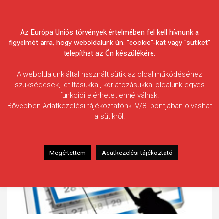
Skip
Körösvidéki Horgász
to
content
Az Európa Uniós törvények értelmében fel kell hívnunk a
Egyesületek Szövetsége
figyelmét arra, hogy weboldalunk ún. "cookie"-kat vagy "sütiket"
telepíthet az Ön készülékére.
A weboldalunk által használt sütik az oldal működéséhez
szükségesek, letiltásukkal, korlátozásukkal oldalunk egyes
funkciói elérhetetlenné válnak.
Bővebben Adatkezelési tájékoztatónk IV/8. pontjában olvashat
a sütikről.
Megértettem
Adatkezelési tájékoztató