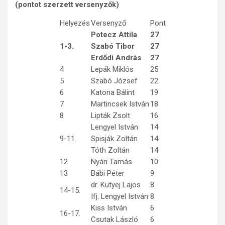
(pontot szerzett versenyzők)
Helyezés
Versenyző
Pont
Potecz Attila
27
1-3.
Szabó Tibor
27
Erdődi András
27
4
Lepák Miklós
25
5
Szabó József
22
6
Katona Bálint
19
7
Martincsek István
18
8
Lipták Zsolt
16
Lengyel István
14
9-11.
Spisják Zoltán
14
Tóth Zoltán
14
12
Nyári Tamás
10
13
Bábi Péter
9
dr. Kutyej Lajos
8
14-15.
Ifj. Lengyel István
8
Kiss István
6
16-17.
Csutak László
6