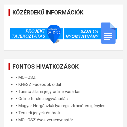
KÖZÉRDEKŰ INFORMÁCIÓK
FONTOS HIVATKOZÁSOK
🞄
MOHOSZ
🞄
KHESZ Facebook oldal
🞄
Turista állami jegy online vásárlás
🞄
Online területi jegyvásárlás
🞄
Magyar Horgászkártya regisztráció és igénylés
🞄
Területi jegyek és áraik
🞄
MOHOSZ éves versenynaptár