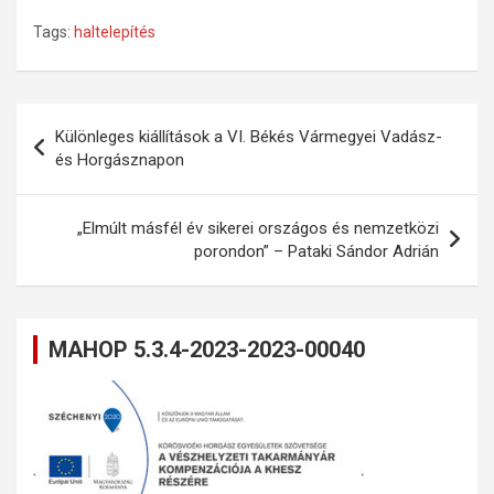
Tags:
haltelepítés
Bejegyzés
Különleges kiállítások a VI. Békés Vármegyei Vadász-
navigáció
és Horgásznapon
„Elmúlt másfél év sikerei országos és nemzetközi
porondon” – Pataki Sándor Adrián
MAHOP 5.3.4-2023-2023-00040