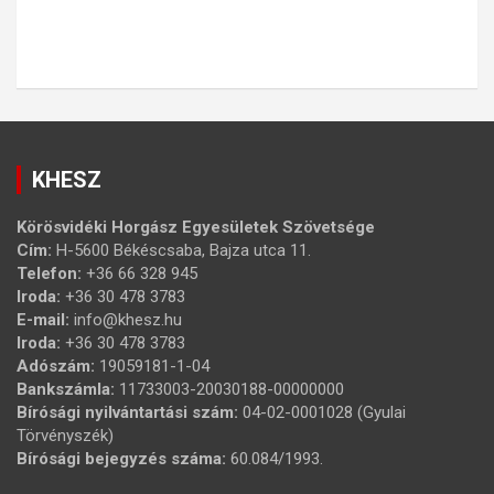
KHESZ
Körösvidéki Horgász Egyesületek Szövetsége
Cím:
H-5600 Békéscsaba, Bajza utca 11.
Telefon:
+36 66 328 945
Iroda:
+36 30 478 3783
E-mail:
info@khesz.hu
Iroda:
+36 30 478 3783
Adószám:
19059181-1-04
Bankszámla:
11733003-20030188-00000000
Bírósági nyilvántartási szám:
04-02-0001028 (Gyulai
Törvényszék)
Bírósági bejegyzés száma:
60.084/1993.