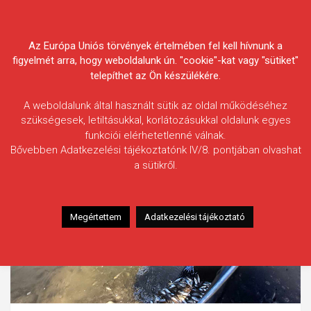
Skip
Körösvidéki Horgász
to
content
Az Európa Uniós törvények értelmében fel kell hívnunk a
Egyesületek Szövetsége
figyelmét arra, hogy weboldalunk ún. "cookie"-kat vagy "sütiket"
telepíthet az Ön készülékére.
A weboldalunk által használt sütik az oldal működéséhez
szükségesek, letiltásukkal, korlátozásukkal oldalunk egyes
funkciói elérhetetlenné válnak.
Bővebben Adatkezelési tájékoztatónk IV/8. pontjában olvashat
a sütikről.
Megértettem
Adatkezelési tájékoztató