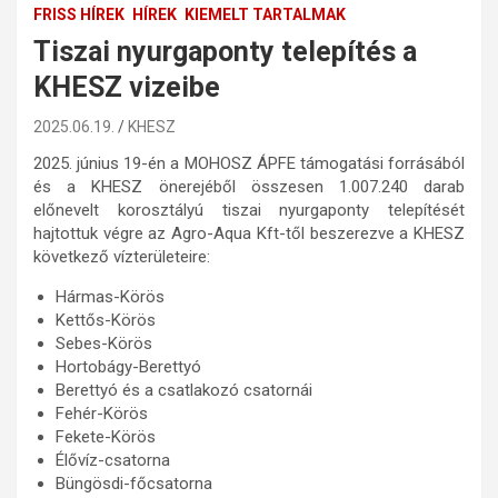
FRISS HÍREK
HÍREK
KIEMELT TARTALMAK
Tiszai nyurgaponty telepítés a
KHESZ vizeibe
2025.06.19.
KHESZ
2025. június 19-én a MOHOSZ ÁPFE támogatási forrásából
és a KHESZ önerejéből összesen 1.007.240 darab
előnevelt korosztályú tiszai nyurgaponty telepítését
hajtottuk végre az Agro-Aqua Kft-től beszerezve a KHESZ
következő vízterületeire:
Hármas-Körös
Kettős-Körös
Sebes-Körös
Hortobágy-Berettyó
Berettyó és a csatlakozó csatornái
Fehér-Körös
Fekete-Körös
Élővíz-csatorna
Büngösdi-főcsatorna