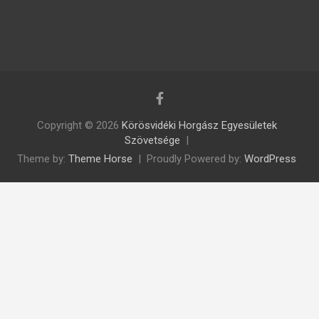
Copyright © 2026
Körösvidéki Horgász Egyesületek
Szövetsége
Theme by:
Theme Horse
Proudly Powered by:
WordPress