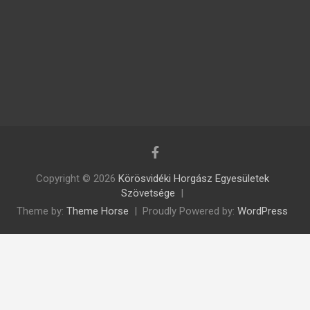
Copyright © 2026
Körösvidéki Horgász Egyesületek
Szövetsége
Theme by:
Theme Horse
Proudly Powered by:
WordPress