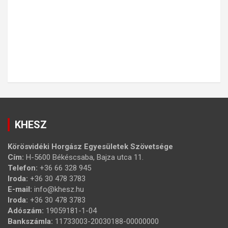
KHESZ
Körösvidéki Horgász Egyesületek Szövetsége
Cím:
H-5600 Békéscsaba, Bajza utca 11.
Telefon:
+36 66 328 945
Iroda:
+36 30 478 3783
E-mail:
info@khesz.hu
Iroda:
+36 30 478 3783
Adószám:
19059181-1-04
Bankszámla:
11733003-20030188-00000000