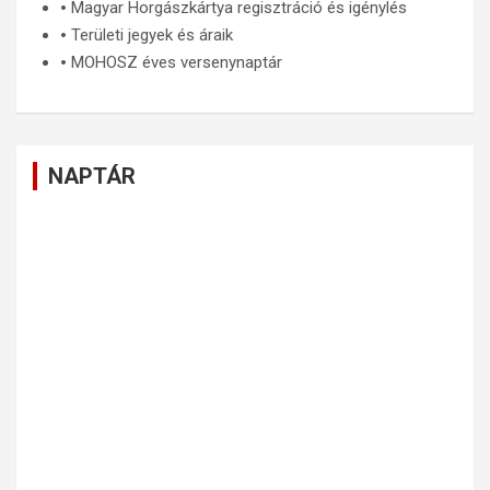
🞄
Magyar Horgászkártya regisztráció és igénylés
🞄
Területi jegyek és áraik
🞄
MOHOSZ éves versenynaptár
NAPTÁR