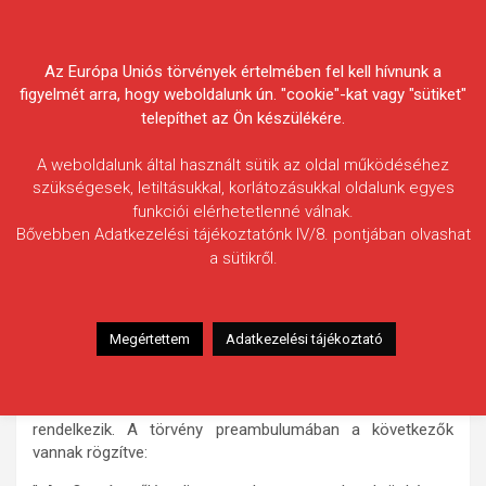
Skip
Körösvidéki Horgász
to
content
Az Európa Uniós törvények értelmében fel kell hívnunk a
Egyesületek Szövetsége
figyelmét arra, hogy weboldalunk ún. "cookie"-kat vagy "sütiket"
telepíthet az Ön készülékére.
A weboldalunk által használt sütik az oldal működéséhez
szükségesek, letiltásukkal, korlátozásukkal oldalunk egyes
funkciói elérhetetlenné válnak.
HÍREK
Bővebben Adatkezelési tájékoztatónk IV/8. pontjában olvashat
a sütikről.
Új egyesülési törvény
2011.12.23.
morneo.it
Az Országgyűlés 2011. december 5-i
Megértettem
Adatkezelési tájékoztató
ülésnapján elfogadta a 2011. évi CLXXV. törvényt, mely „az
egyesülési jogról, a közhasznú jogállásról, valamint a civil
szervezetek működéséről és támogatásáról”
rendelkezik. A törvény preambulumában a következők
vannak rögzítve: