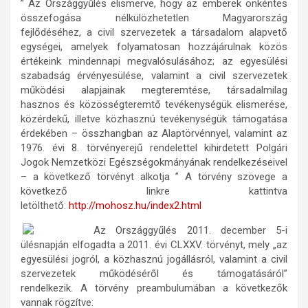
” Az Országgyűlés elismerve, hogy az emberek önkéntes
összefogása nélkülözhetetlen Magyarország
fejlődéséhez, a civil szervezetek a társadalom alapvető
egységei, amelyek folyamatosan hozzájárulnak közös
értékeink mindennapi megvalósulásához; az egyesülési
szabadság érvényesülése, valamint a civil szervezetek
működési alapjainak megteremtése, társadalmilag
hasznos és közösségteremtő tevékenységük elismerése,
közérdekű, illetve közhasznú tevékenységük támogatása
érdekében – összhangban az Alaptörvénnyel, valamint az
1976. évi 8. törvényerejű rendelettel kihirdetett Polgári
Jogok Nemzetközi Egészségokmányának rendelkezéseivel
– a következő törvényt alkotja ” A törvény szövege a
következő linkre kattintva
letölthető:
http://mohosz.hu/index2.html
Az Országgyűlés 2011. december 5-i
ülésnapján elfogadta a 2011. évi CLXXV. törvényt, mely „az
egyesülési jogról, a közhasznú jogállásról, valamint a civil
szervezetek működéséről és támogatásáról”
rendelkezik. A törvény preambulumában a következők
vannak rögzítve: