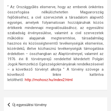
” Az Országgyűlés elismerve, hogy az emberek önkéntes
összefogása nélkülözhetetlen Magyarország
fejlődéséhez, a civil szervezetek a társadalom alapvető
egységei, amelyek folyamatosan hozzájárulnak közös
értékeink mindennapi megvalósulásához; az egyesülési
szabadság érvényesülése, valamint a civil szervezetek
működési alapjainak megteremtése, társadalmilag
hasznos és közösségteremtő tevékenységük elismerése,
közérdekű, illetve közhasznú tevékenységük támogatása
érdekében – összhangban az Alaptörvénnyel, valamint az
1976. évi 8. törvényerejű rendelettel kihirdetett Polgári
Jogok Nemzetközi Egészségokmányának rendelkezéseivel
– a következő törvényt alkotja ” A törvény szövege a
következő linkre kattintva
letölthető:
http://mohosz.hu/index2.html
Bejegyzés
Új egyesülési törvény
navigáció