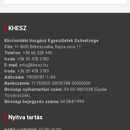
KHESZ
Körösvidéki Horgász Egyesületek Szövetsége
Cím:
H-5600 Békéscsaba, Bajza utca 11.
Telefon:
+36 66 328 945
Iroda:
+36 30 478 3783
E-mail:
info@khesz.hu
Iroda:
+36 30 478 3783
Adószám:
19059181-1-04
Bankszámla:
11733003-20030188-00000000
Bírósági nyilvántartási szám:
04-02-0001028 (Gyulai
Törvényszék)
Bírósági bejegyzés száma:
60.084/1993.
Nyitva tartás
hétfő-csütörtök:
07:30-16:00