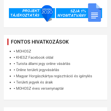
FONTOS HIVATKOZÁSOK
🞄
MOHOSZ
🞄
KHESZ Facebook oldal
🞄
Turista állami jegy online vásárlás
🞄
Online területi jegyvásárlás
🞄
Magyar Horgászkártya regisztráció és igénylés
🞄
Területi jegyek és áraik
🞄
MOHOSZ éves versenynaptár