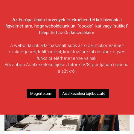
Skip
Körösvidéki Horgász
to
content
Az Európa Uniós törvények értelmében fel kell hívnunk a
Egyesületek Szövetsége
figyelmét arra, hogy weboldalunk ún. "cookie"-kat vagy "sütiket"
telepíthet az Ön készülékére.
A weboldalunk által használt sütik az oldal működéséhez
szükségesek, letiltásukkal, korlátozásukkal oldalunk egyes
funkciói elérhetetlenné válnak.
Bővebben Adatkezelési tájékoztatónk IV/8. pontjában olvashat
a sütikről.
Megértettem
Adatkezelési tájékoztató