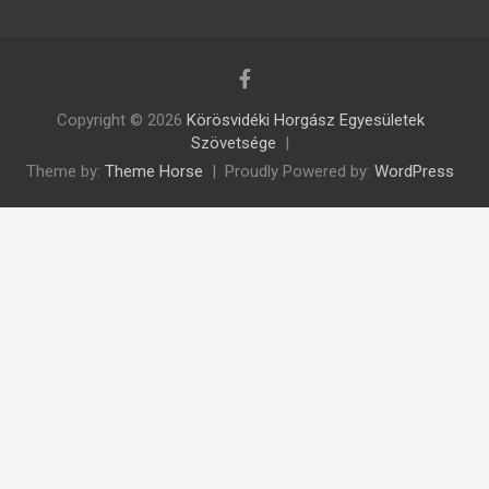
Copyright © 2026
Körösvidéki Horgász Egyesületek
Szövetsége
Theme by:
Theme Horse
Proudly Powered by:
WordPress