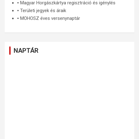
🞄
Magyar Horgászkártya regisztráció és igénylés
🞄
Területi jegyek és áraik
🞄
MOHOSZ éves versenynaptár
NAPTÁR