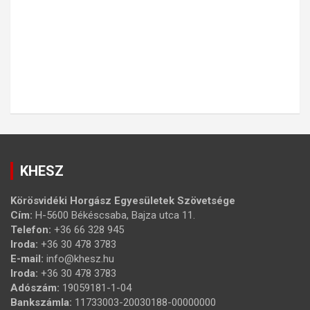
KHESZ
Körösvidéki Horgász Egyesületek Szövetsége
Cím:
H-5600 Békéscsaba, Bajza utca 11.
Telefon:
+36 66 328 945
Iroda:
+36 30 478 3783
E-mail:
info@khesz.hu
Iroda:
+36 30 478 3783
Adószám:
19059181-1-04
Bankszámla:
11733003-20030188-00000000