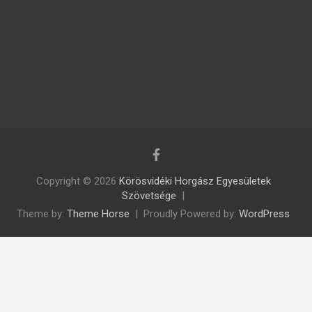
Copyright © 2026
Körösvidéki Horgász Egyesületek
Szövetsége
Theme by:
Theme Horse
Proudly Powered by:
WordPress