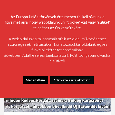
Skip
Körösvidéki Horgász
to
content
Az Európa Uniós törvények értelmében fel kell hívnunk a
Egyesületek Szövetsége
figyelmét arra, hogy weboldalunk ún. "cookie"-kat vagy "sütiket"
telepíthet az Ön készülékére.
A weboldalunk által használt sütik az oldal működéséhez
szükségesek, letiltásukkal, korlátozásukkal oldalunk egyes
funkciói elérhetetlenné válnak.
Bővebben Adatkezelési tájékoztatónk IV/8. pontjában olvashat
a sütikről.
Megértettem
Adatkezelési tájékoztató