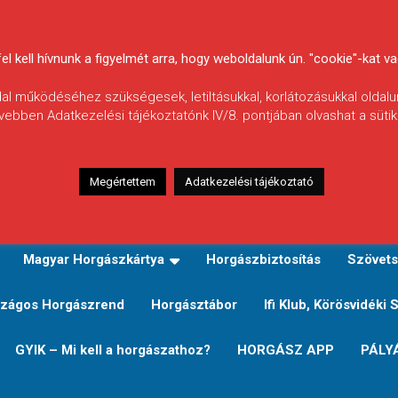
 kell hívnunk a figyelmét arra, hogy weboldalunk ún. "cookie"-kat vag
ldal működéséhez szükségesek, letiltásukkal, korlátozásukkal oldalu
vebben Adatkezelési tájékoztatónk IV/8. pontjában olvashat a sütikr
Megértettem
Adatkezelési tájékoztató
zeink
TERÜLETI JEGY TÍPUSOK ÉS ÁRAIK
Verseny
Magyar Horgászkártya
Horgászbiztosítás
Szövets
zágos Horgászrend
Horgásztábor
Ifi Klub, Körösvidéki 
GYIK – Mi kell a horgászathoz?
HORGÁSZ APP
PÁLY