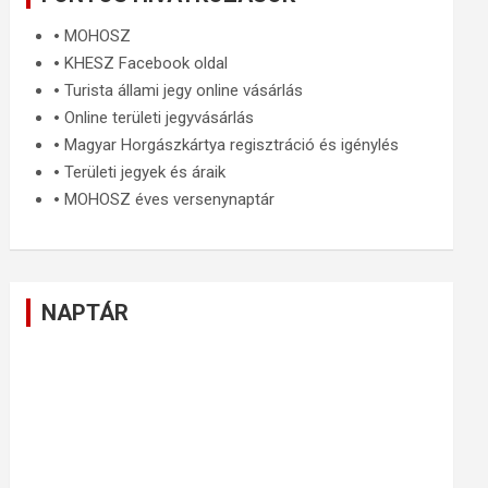
🞄
MOHOSZ
🞄
KHESZ Facebook oldal
🞄
Turista állami jegy online vásárlás
🞄
Online területi jegyvásárlás
🞄
Magyar Horgászkártya regisztráció és igénylés
🞄
Területi jegyek és áraik
🞄
MOHOSZ éves versenynaptár
NAPTÁR