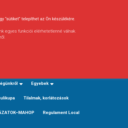
y "sütiket" telepíthet az Ön készülékére.
nk egyes funkciói elérhetetlenné válnak.
ől.
INFÓ
Helyi horgászrend
égünkről
Egyebek
Sulikupa
Tilalmak, korlátozások
ÁZATOK–MAHOP
Regulament Local