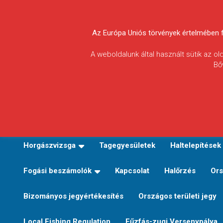
Skip
to
Körösvidéki Horgász
content
Az Európa Uniós törvények értelmében fel
Egyesületek
A weboldalunk által használt sütik az o
Bő
Szövetsége
E-TERÜLETI JEGY VÁLTÁS
Kezdőoldal
Horgászvi
Horgászvizsga
Tagegyesületek
Haltelepítések
Fogási beszámolók
Kapcsolat
Halőrzés
Ors
Bizományos jegyértékesítés
Országos területi jegy
Local Fishing Regulation
Fűzfás-zugi Versenypálya