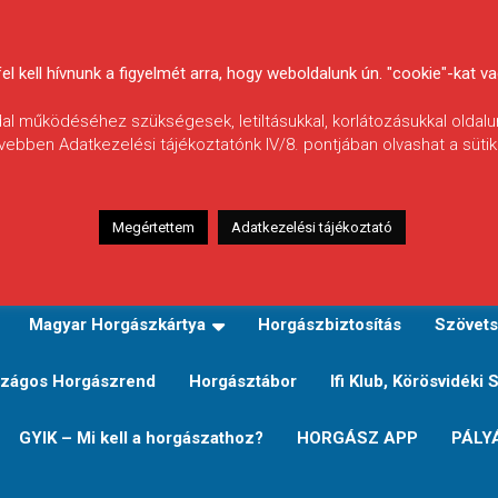
 kell hívnunk a figyelmét arra, hogy weboldalunk ún. "cookie"-kat vag
ldal működéséhez szükségesek, letiltásukkal, korlátozásukkal oldalu
vebben Adatkezelési tájékoztatónk IV/8. pontjában olvashat a sütikr
Megértettem
Adatkezelési tájékoztató
zeink
TERÜLETI JEGY TÍPUSOK ÉS ÁRAIK
Verseny
Magyar Horgászkártya
Horgászbiztosítás
Szövets
zágos Horgászrend
Horgásztábor
Ifi Klub, Körösvidéki 
GYIK – Mi kell a horgászathoz?
HORGÁSZ APP
PÁLY