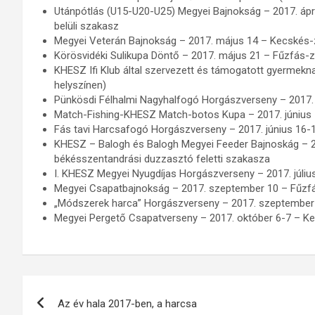
Utánpótlás (U15-U20-U25) Megyei Bajnokság – 2017. ápri
belüli szakasz
Megyei Veterán Bajnokság – 2017. május 14 – Kecskés-z
Körösvidéki Sulikupa Döntő – 2017. május 21 – Fűzfás-
KHESZ Ifi Klub által szervezett és támogatott gyermekn
helyszínen)
Pünkösdi Félhalmi Nagyhalfogó Horgászverseny – 2017. j
Match-Fishing-KHESZ Match-botos Kupa – 2017. június 
Fás tavi Harcsafogó Horgászverseny – 2017. június 16-1
KHESZ – Balogh és Balogh Megyei Feeder Bajnoskág – 2
békésszentandrási duzzasztó feletti szakasza
I. KHESZ Megyei Nyugdíjas Horgászverseny – 2017. júliu
Megyei Csapatbajnokság – 2017. szeptember 10 – Fűzf
„Módszerek harca” Horgászverseny – 2017. szeptember 
Megyei Pergető Csapatverseny – 2017. október 6-7 – Kett
Bejegyzés
Az év hala 2017-ben, a harcsa