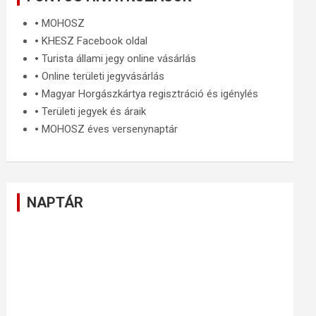
🞄
MOHOSZ
🞄
KHESZ Facebook oldal
🞄
Turista állami jegy online vásárlás
🞄
Online területi jegyvásárlás
🞄
Magyar Horgászkártya regisztráció és igénylés
🞄
Területi jegyek és áraik
🞄
MOHOSZ éves versenynaptár
NAPTÁR