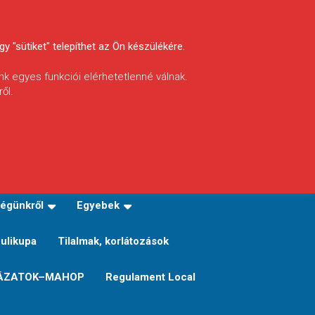
y "sütiket" telepíthet az Ön készülékére.
nk egyes funkciói elérhetetlenné válnak.
ől.
INFÓ
Helyi horgászrend
égünkről
Egyebek
Sulikupa
Tilalmak, korlátozások
ÁZATOK–MAHOP
Regulament Local