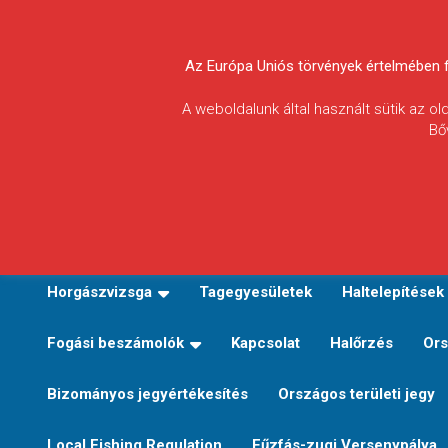
Skip
to
Körösvidéki Horgász
content
Az Európa Uniós törvények értelmében fel
Egyesületek
A weboldalunk által használt sütik az o
Bő
Szövetsége
E-TERÜLETI JEGY VÁLTÁS
Kezdőoldal
Horgászvi
Horgászvizsga
Tagegyesületek
Haltelepítések
Fogási beszámolók
Kapcsolat
Halőrzés
Ors
Bizományos jegyértékesítés
Országos területi jegy
Local Fishing Regulation
Fűzfás-zugi Versenypálya