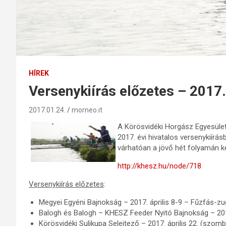
HÍREK
Versenykiírás előzetes – 2017
2017.01.24.
morneo.it
A Körösvidéki Horgász Egyesület
2017. évi hivatalos versenykiírá
várhatóan a jövő hét folyamán ke
http://khesz.hu/node/718
Versenykiírás előzetes
:
Megyei Egyéni Bajnokság – 2017. április 8-9 – Fűzfás-z
Balogh és Balogh – KHESZ Feeder Nyitó Bajnokság – 2017
Körösvidéki Sulikupa Selejtező – 2017. április 22. (szomba