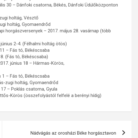
lis 30 – Dánfoki csatorna, Békés, Dánfoki Üdülőközponton
ugi holtág, Vésztő
zugi holtág, Gyomaendrőd
api horgászversenyek – 2017. május 28. vasárnap (több
únius 2-4. (Félhalmi holtág ötös)
11 – Fás tó, Békéscsaba
8. (Fás tó, Békéscsaba)
017. június 18 – Hármas-Körös,
s 1 – Fás tó, Békéscsaba
ás-zugi holtág, Gyomaendrőd
17 – Poklás csatorna, Gyula
ős-Körös (összefolyástól felfelé a berényi hídig)
Nádvágás az orosházi Béke horgásztavon