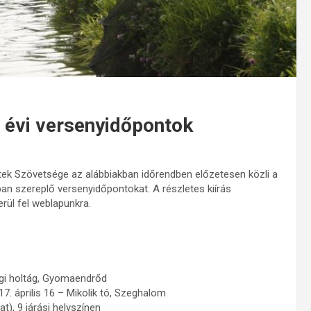
. évi versenyidőpontok
ek Szövetsége az alábbiakban időrendben előzetesen közli a
sban szereplő versenyidőpontokat. A részletes kiírás
rül fel weblapunkra.
ugi holtág, Gyomaendrőd
. április 16 – Mikolik tó, Szeghalom
t), 9 járási helyszínen