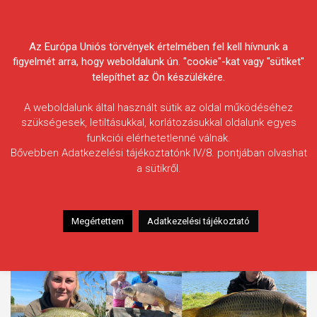
Skip
Körösvidéki Horgász
to
content
Az Európa Uniós törvények értelmében fel kell hívnunk a
Egyesületek Szövetsége
figyelmét arra, hogy weboldalunk ún. "cookie"-kat vagy "sütiket"
telepíthet az Ön készülékére.
A weboldalunk által használt sütik az oldal működéséhez
szükségesek, letiltásukkal, korlátozásukkal oldalunk egyes
funkciói elérhetetlenné válnak.
Kategória:
Kiemelt tartalmak
Bővebben Adatkezelési tájékoztatónk IV/8. pontjában olvashat
a sütikről.
Megértettem
Adatkezelési tájékoztató