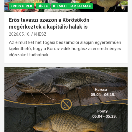
FRISS HÍREK
HÍREK
KIEMELT TARTALMAK
Erős tavaszi szezon a Körösökön –
megérkeztek a kapitális halak is
2026.05.10.
KHESZ
Az elmúlt két hét fogási beszámolói alapján egyértelműen
kijelenthető, hogy a Körös-vidék horgászvizei eredményes
időszakot tudhatnak…