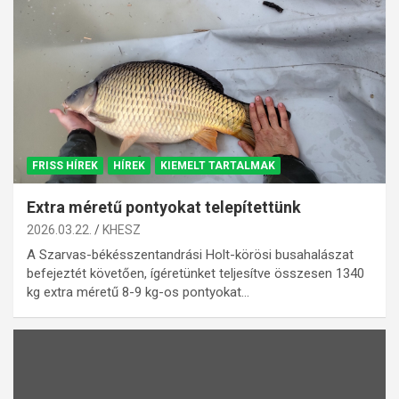
FRISS HÍREK
HÍREK
KIEMELT TARTALMAK
Extra méretű pontyokat telepítettünk
2026.03.22.
KHESZ
A Szarvas-békésszentandrási Holt-körösi busahalászat
befejeztét követően, ígéretünket teljesítve összesen 1340
kg extra méretű 8-9 kg-os pontyokat…