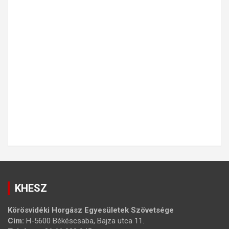
KHESZ
Körösvidéki Horgász Egyesületek Szövetsége
Cím:
H-5600 Békéscsaba, Bajza utca 11.