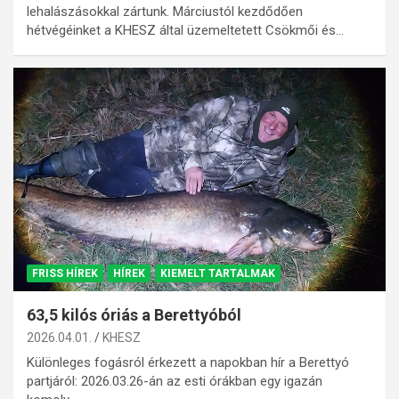
lehalászásokkal zártunk. Márciustól kezdődően
hétvégéinket a KHESZ által üzemeltetett Csökmői és…
FRISS HÍREK
HÍREK
KIEMELT TARTALMAK
63,5 kilós óriás a Berettyóból
2026.04.01.
KHESZ
Különleges fogásról érkezett a napokban hír a Berettyó
partjáról: 2026.03.26-án az esti órákban egy igazán