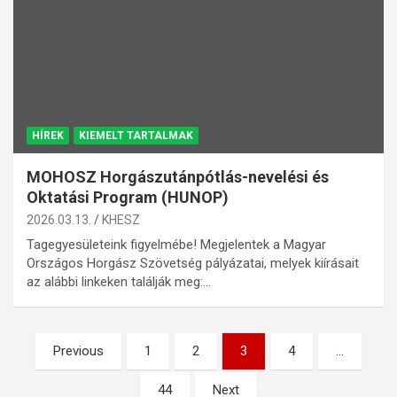
HÍREK
KIEMELT TARTALMAK
MOHOSZ Horgászutánpótlás-nevelési és
Oktatási Program (HUNOP)
2026.03.13.
KHESZ
Tagegyesületeink figyelmébe! Megjelentek a Magyar
Országos Horgász Szövetség pályázatai, melyek kiírásait
az alábbi linkeken találják meg:…
Bejegyzések
Previous
1
2
3
4
…
lapozása
44
Next