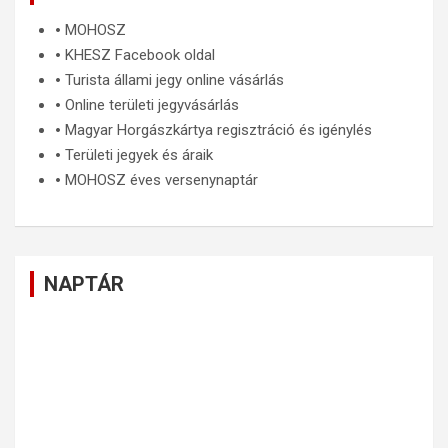
🞄
MOHOSZ
🞄
KHESZ Facebook oldal
🞄
Turista állami jegy online vásárlás
🞄
Online területi jegyvásárlás
🞄
Magyar Horgászkártya regisztráció és igénylés
🞄
Területi jegyek és áraik
🞄
MOHOSZ éves versenynaptár
NAPTÁR