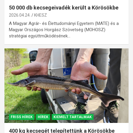
50 000 db kecsegeivadék került a Körösökbe
2026.04.24.
KHESZ
A Magyar Agrár- és Élettudományi Egyetem (MATE) és a
Magyar Országos Horgász Szövetség (MOHOSZ)
stratégiai együttműködésének…
FRISS HÍREK
HÍREK
KIEMELT TARTALMAK
400 kg kecsegét telepítettünk a Körösökbe