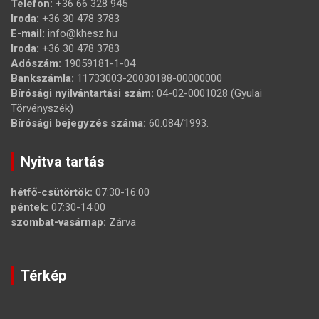
Telefon:
+36 66 328 945
Iroda:
+36 30 478 3783
E-mail:
info@khesz.hu
Iroda:
+36 30 478 3783
Adószám:
19059181-1-04
Bankszámla:
11733003-20030188-00000000
Bírósági nyilvántartási szám:
04-02-0001028 (Gyulai
Törvényszék)
Bírósági bejegyzés száma:
60.084/1993.
Nyitva tartás
hétfő-csütörtök:
07:30-16:00
péntek:
07:30-14:00
szombat-vasárnap:
Zárva
Térkép