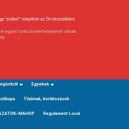
y "sütiket" telepíthet az Ön készülékére.
nk egyes funkciói elérhetetlenné válnak.
ől.
INFÓ
Helyi horgászrend
égünkről
Egyebek
Sulikupa
Tilalmak, korlátozások
ÁZATOK–MAHOP
Regulament Local