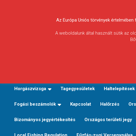
Skip
to
Körösvidéki Horgász
content
Az Európa Uniós törvények értelmében fel
Egyesületek
A weboldalunk által használt sütik az o
Bő
Szövetsége
E-TERÜLETI JEGY VÁLTÁS
Kezdőoldal
Horgászvi
Horgászvizsga
Tagegyesületek
Haltelepítések
Fogási beszámolók
Kapcsolat
Halőrzés
Ors
Bizományos jegyértékesítés
Országos területi jegy
Local Fishing Regulation
Fűzfás-zugi Versenypálya