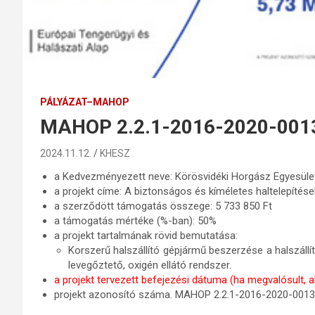
PÁLYÁZAT–MAHOP
MAHOP 2.2.1-2016-2020-001
2024.11.12.
KHESZ
a Kedvezményezett neve: Körösvidéki Horgász Egyesül
a projekt címe: A biztonságos és kíméletes haltelepíté
a szerződött támogatás összege: 5 733 850 Ft
a támogatás mértéke (%-ban): 50%
a projekt tartalmának rövid bemutatása:
Korszerű halszállító gépjármű beszerzése a halszáll
levegőztető, oxigén ellátó rendszer.
a projekt tervezett befejezési dátuma (ha megvalósult, a
projekt azonosító száma. MAHOP 2.2.1-2016-2020-001