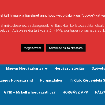
 kell hívnunk a figyelmét arra, hogy weboldalunk ún. "cookie"-kat vag
ldal működéséhez szükségesek, letiltásukkal, korlátozásukkal oldalu
vebben Adatkezelési tájékoztatónk IV/8. pontjában olvashat a sütikr
Megértettem
Adatkezelési tájékoztató
zeink
TERÜLETI JEGY TÍPUSOK ÉS ÁRAIK
Verseny
Magyar Horgászkártya
Horgászbiztosítás
Szövets
zágos Horgászrend
Horgásztábor
Ifi Klub, Körösvidéki 
GYIK – Mi kell a horgászathoz?
HORGÁSZ APP
PÁLY