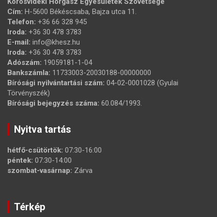
Körösvidéki Horgász Egyesületek Szövetsége
Cím:
H-5600 Békéscsaba, Bajza utca 11.
Telefon:
+36 66 328 945
Iroda:
+36 30 478 3783
E-mail:
info@khesz.hu
Iroda:
+36 30 478 3783
Adószám:
19059181-1-04
Bankszámla:
11733003-20030188-00000000
Bírósági nyilvántartási szám:
04-02-0001028 (Gyulai
Törvényszék)
Bírósági bejegyzés száma:
60.084/1993.
Nyitva tartás
hétfő-csütörtök:
07:30-16:00
péntek:
07:30-14:00
szombat-vasárnap:
Zárva
Térkép