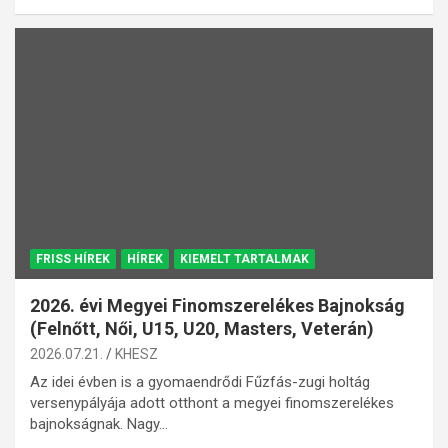
FRISS HÍREK
HÍREK
KIEMELT TARTALMAK
2026. évi Megyei Finomszerelékes Bajnokság
(Felnőtt, Női, U15, U20, Masters, Veterán)
2026.07.21.
KHESZ
Az idei évben is a gyomaendrődi Fűzfás-zugi holtág
versenypályája adott otthont a megyei finomszerelékes
bajnokságnak. Nagy…