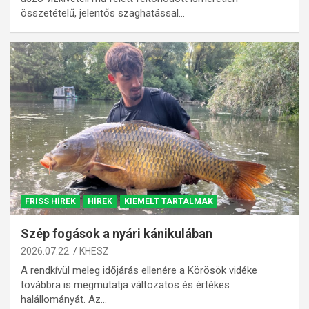
összetételű, jelentős szaghatással…
FRISS HÍREK
HÍREK
KIEMELT TARTALMAK
Szép fogások a nyári kánikulában
2026.07.22.
KHESZ
A rendkívül meleg időjárás ellenére a Körösök vidéke
továbbra is megmutatja változatos és értékes
halállományát. Az…