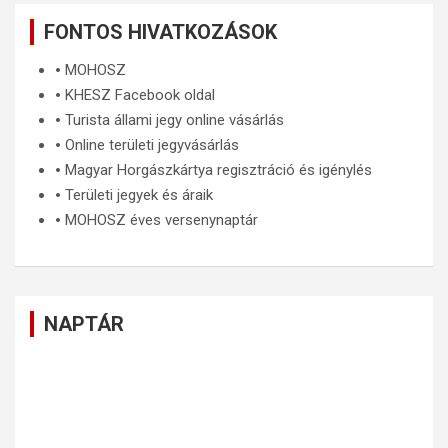
FONTOS HIVATKOZÁSOK
🞄
MOHOSZ
🞄
KHESZ Facebook oldal
🞄
Turista állami jegy online vásárlás
🞄
Online területi jegyvásárlás
🞄
Magyar Horgászkártya regisztráció és igénylés
🞄
Területi jegyek és áraik
🞄
MOHOSZ éves versenynaptár
NAPTÁR