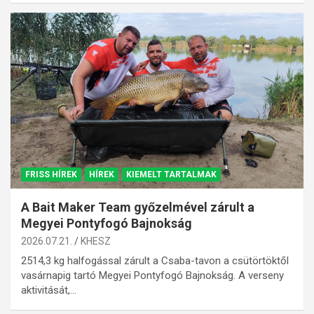
FRISS HÍREK
HÍREK
KIEMELT TARTALMAK
A Bait Maker Team győzelmével zárult a
Megyei Pontyfogó Bajnokság
2026.07.21.
KHESZ
2514,3 kg halfogással zárult a Csaba-tavon a csütörtöktől
vasárnapig tartó Megyei Pontyfogó Bajnokság. A verseny
aktivitását,…