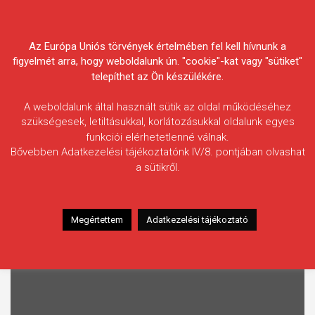
Skip
Körösvidéki Horgász
to
content
Az Európa Uniós törvények értelmében fel kell hívnunk a
Egyesületek Szövetsége
figyelmét arra, hogy weboldalunk ún. "cookie"-kat vagy "sütiket"
telepíthet az Ön készülékére.
A weboldalunk által használt sütik az oldal működéséhez
szükségesek, letiltásukkal, korlátozásukkal oldalunk egyes
FRISS HÍREK
funkciói elérhetetlenné válnak.
Bővebben Adatkezelési tájékoztatónk IV/8. pontjában olvashat
p alatt közel 17 tonna háromnyaras ponty került a Körös-vidék v
a sütikről.
Kiemelt tartalmak
Megértettem
Adatkezelési tájékoztató