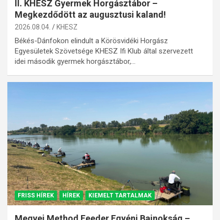
II. KHESZ Gyermek Horgásztábor –
Megkezdődött az augusztusi kaland!
2026.08.04.
KHESZ
Békés-Dánfokon elindult a Körösvidéki Horgász
Egyesületek Szövetsége KHESZ Ifi Klub által szervezett
idei második gyermek horgásztábor,…
FRISS HÍREK
HÍREK
KIEMELT TARTALMAK
Megyei Method Feeder Egyéni Bajnokság –