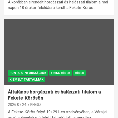
A korábban elrendelt horgászati és halászati tilalom a mai
napon 18 órakor feloldásra került a Fekete-Körös…
FONTOS INFORMÁCIÓK
FRISS HÍREK
HÍREK
KIEMELT TARTALMAK
Általános horgászati és halászati tilalom a
Fekete-Körösön
2026.07.24.
KHESZ
A Fekete-Körös folyó 19+291-es szelvényében, a Váraljai
úszó vízkivételi mű felett feltorlódott ismeretlen