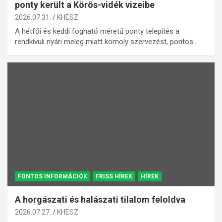
ponty került a Körös-vidék vizeibe
2026.07.31.
KHESZ
A hétfői és keddi fogható méretű ponty telepítés a
rendkívüli nyári meleg miatt komoly szervezést, pontos…
FONTOS INFORMÁCIÓK
FRISS HÍREK
HÍREK
A horgászati és halászati tilalom feloldva
2026.07.27.
KHESZ