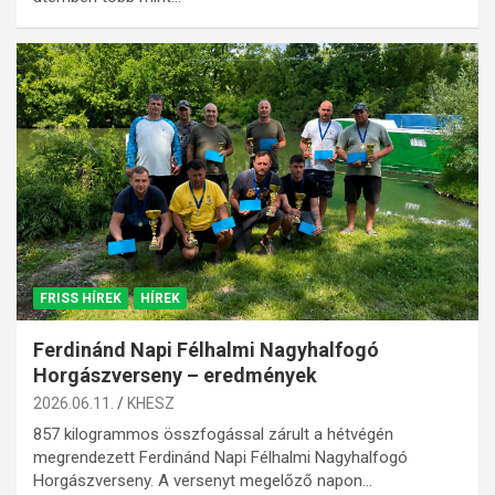
FRISS HÍREK
HÍREK
Ferdinánd Napi Félhalmi Nagyhalfogó
Horgászverseny – eredmények
2026.06.11.
KHESZ
857 kilogrammos összfogással zárult a hétvégén
megrendezett Ferdinánd Napi Félhalmi Nagyhalfogó
Horgászverseny. A versenyt megelőző napon…