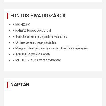
FONTOS HIVATKOZÁSOK
🞄
MOHOSZ
🞄
KHESZ Facebook oldal
🞄
Turista állami jegy online vásárlás
🞄
Online területi jegyvásárlás
🞄
Magyar Horgászkártya regisztráció és igénylés
🞄
Területi jegyek és áraik
🞄
MOHOSZ éves versenynaptár
NAPTÁR