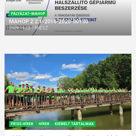
PÁLYÁZAT–MAHOP
MAHOP 2.2.1-2016-2020-00130
2024.11.12.
KHESZ
FRISS HÍREK
HÍREK
KIEMELT TARTALMAK