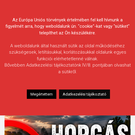
Skip
Körösvidéki Horgász
to
content
Az Európa Uniós törvények értelmében fel kell hívnunk a
Egyesületek Szövetsége
figyelmét arra, hogy weboldalunk ún. "cookie"-kat vagy "sütiket"
telepíthet az Ön készülékére.
A weboldalunk által használt sütik az oldal működéséhez
szükségesek, letiltásukkal, korlátozásukkal oldalunk egyes
FRISS HÍREK
funkciói elérhetetlenné válnak.
Bővebben Adatkezelési tájékoztatónk IV/8. pontjában olvashat
ponty került a Körös-vidék vizeibe
A horgászati és halászati
a sütikről.
Kiemelt tartalmak
Megértettem
Adatkezelési tájékoztató