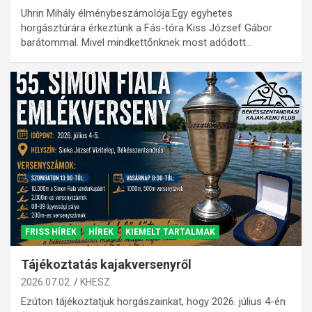
Uhrin Mihály élménybeszámolója:Egy egyhetes
horgásztúrára érkeztünk a Fás-tóra Kiss József Gábor
barátommal. Mivel mindkettőnknek most adódott…
FRISS HÍREK
HÍREK
KIEMELT TARTALMAK
Tájékoztatás kajakversenyről
2026.07.02.
KHESZ
Ezúton tájékoztatjuk horgászainkat, hogy 2026. július 4-én