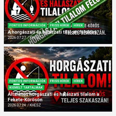
FONTOS INFORMÁCIÓK
FRISS HÍREK
HÍREK
A horgászati és halászati tilalom feloldva
2026.07.27.
KHESZ
FONTOS INFORMÁCIÓK
FRISS HÍREK
HÍREK
KIEMELT TARTALMAK
Általános horgászati és halászati tilalom a
Fekete-Körösön
2026.07.24.
KHESZ