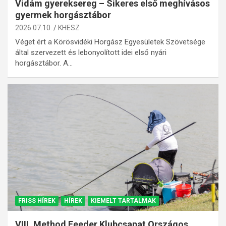
Vidám gyereksereg – Sikeres első meghívásos
gyermek horgásztábor
2026.07.10.
KHESZ
Véget ért a Körösvidéki Horgász Egyesületek Szövetsége
által szervezett és lebonyolított idei első nyári
horgásztábor. A…
FRISS HÍREK
HÍREK
KIEMELT TARTALMAK
VIII. Method Feeder Klubcsapat Országos