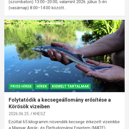
(szombaton) 13:00–20:00, valamint 2026. július 5-én
(vasárnap) 8:00–14:00 között…
FRISS HÍREK
HÍREK
KIEMELT TARTALMAK
Folytatódik a kecsegeállomány erősítése a
Körösök vizeiben
2026.06.25.
KHESZ
Ezúttal 65 kilogramm növendék kecsege érkezett vizeinkbe
a Magyar Agrár- és Élettudományi Egyetem (MATE)