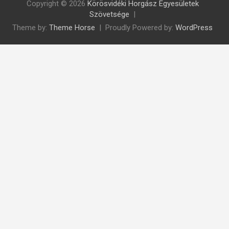
Copyright © 2026
Körösvidéki Horgász Egyesületek
Szövetsége
Theme by:
Theme Horse
Proudly Powered by:
WordPress