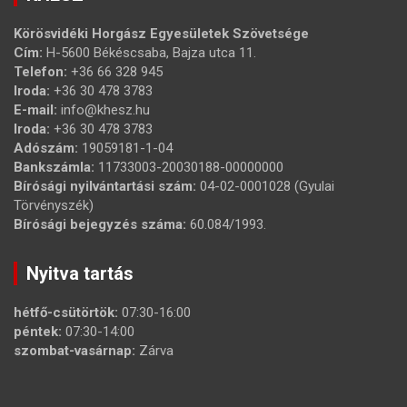
Körösvidéki Horgász Egyesületek Szövetsége
Cím:
H-5600 Békéscsaba, Bajza utca 11.
Telefon:
+36 66 328 945
Iroda:
+36 30 478 3783
E-mail:
info@khesz.hu
Iroda:
+36 30 478 3783
Adószám:
19059181-1-04
Bankszámla:
11733003-20030188-00000000
Bírósági nyilvántartási szám:
04-02-0001028 (Gyulai
Törvényszék)
Bírósági bejegyzés száma:
60.084/1993.
Nyitva tartás
hétfő-csütörtök:
07:30-16:00
péntek:
07:30-14:00
szombat-vasárnap:
Zárva