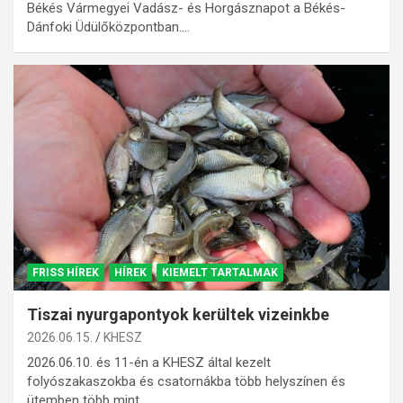
Békés Vármegyei Vadász- és Horgásznapot a Békés-
Dánfoki Üdülőközpontban.…
FRISS HÍREK
HÍREK
KIEMELT TARTALMAK
Tiszai nyurgapontyok kerültek vizeinkbe
2026.06.15.
KHESZ
2026.06.10. és 11-én a KHESZ által kezelt
folyószakaszokba és csatornákba több helyszínen és
ütemben több mint…