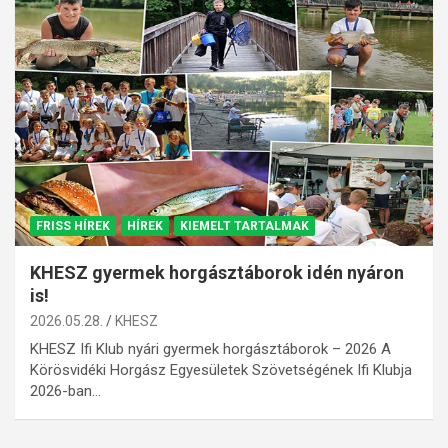
FRISS HÍREK
HÍREK
KIEMELT TARTALMAK
KHESZ gyermek horgásztáborok idén nyáron
is!
2026.05.28.
KHESZ
KHESZ Ifi Klub nyári gyermek horgásztáborok – 2026 A
Körösvidéki Horgász Egyesületek Szövetségének Ifi Klubja
2026-ban…