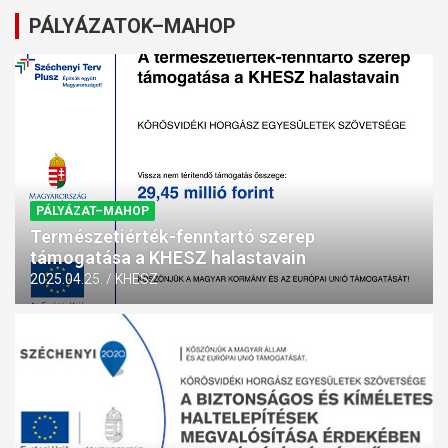
PÁLYÁZATOK–MAHOP
PÁLYÁZAT–MAHOP
Természetiérték-fenntartó szerep
támogatása a KHESZ halastavain
2025.04.25.
KHESZ