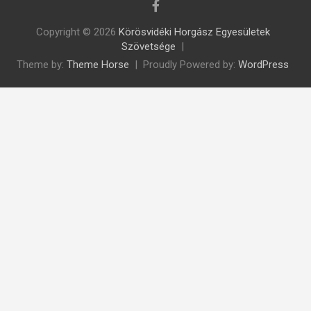
Copyright © 2026
Körösvidéki Horgász Egyesületek
Szövetsége
Theme by:
Theme Horse
Proudly Powered by:
WordPress