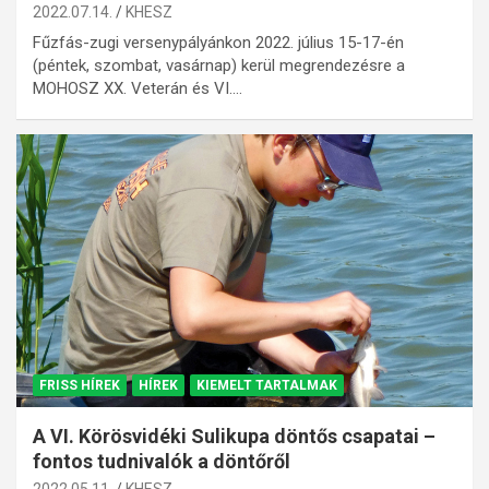
2022.07.14.
KHESZ
Fűzfás-zugi versenypályánkon 2022. július 15-17-én
(péntek, szombat, vasárnap) kerül megrendezésre a
MOHOSZ XX. Veterán és VI.…
FRISS HÍREK
HÍREK
KIEMELT TARTALMAK
A VI. Körösvidéki Sulikupa döntős csapatai –
fontos tudnivalók a döntőről