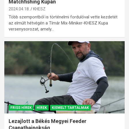
Matchfishing Kupán
2024.04.18.
KHESZ
Több szempontból is történelmi fordulóval vette kezdetét
az elmúlt hétvégén a Tímár Mix-Miniker-KHESZ Kupa
versenysorozat, amely…
FRISS HÍREK
HÍREK
KIEMELT TARTALMAK
Lezajlott a Békés Megyei Feeder
Csapatbajnokság