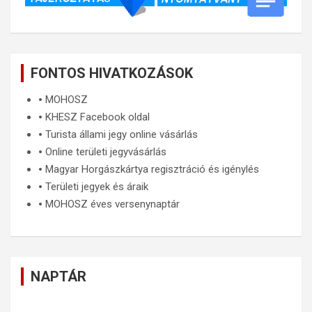
FONTOS HIVATKOZÁSOK
🞄
MOHOSZ
🞄
KHESZ Facebook oldal
🞄
Turista állami jegy online vásárlás
🞄
Online területi jegyvásárlás
🞄
Magyar Horgászkártya regisztráció és igénylés
🞄
Területi jegyek és áraik
🞄
MOHOSZ éves versenynaptár
NAPTÁR