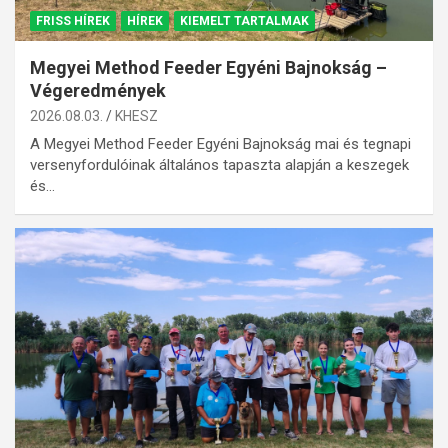
FRISS HÍREK
HÍREK
KIEMELT TARTALMAK
Megyei Method Feeder Egyéni Bajnokság –
Végeredmények
2026.08.03.
KHESZ
A Megyei Method Feeder Egyéni Bajnokság mai és tegnapi
versenyfordulóinak általános tapaszta alapján a keszegek
és…