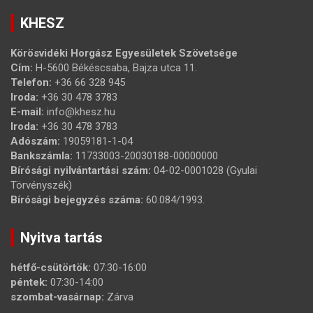
KHESZ
Körösvidéki Horgász Egyesületek Szövetsége
Cím:
H-5600 Békéscsaba, Bajza utca 11.
Telefon:
+36 66 328 945
Iroda:
+36 30 478 3783
E-mail:
info@khesz.hu
Iroda:
+36 30 478 3783
Adószám:
19059181-1-04
Bankszámla:
11733003-20030188-00000000
Bírósági nyilvántartási szám:
04-02-0001028 (Gyulai
Törvényszék)
Bírósági bejegyzés száma:
60.084/1993.
Nyitva tartás
hétfő-csütörtök:
07:30-16:00
péntek:
07:30-14:00
szombat-vasárnap:
Zárva