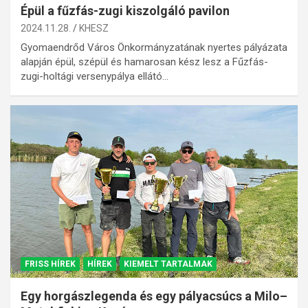
Épül a fűzfás-zugi kiszolgáló pavilon
2024.11.28.
KHESZ
Gyomaendrőd Város Önkormányzatának nyertes pályázata
alapján épül, szépül és hamarosan kész lesz a Fűzfás-
zugi-holtági versenypálya ellátó…
FRISS HÍREK
HÍREK
KIEMELT TARTALMAK
Egy horgászlegenda és egy pályacsúcs a Milo–