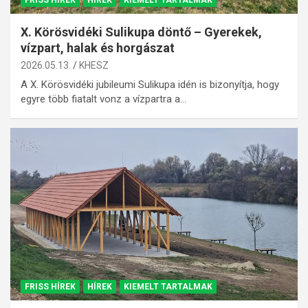
FRISS HÍREK
HÍREK
KIEMELT TARTALMAK
X. Körösvidéki Sulikupa döntő – Gyerekek,
vízpart, halak és horgászat
2026.05.13.
KHESZ
A X. Körösvidéki jubileumi Sulikupa idén is bizonyítja, hogy
egyre több fiatalt vonz a vízpartra a…
FRISS HÍREK
HÍREK
KIEMELT TARTALMAK