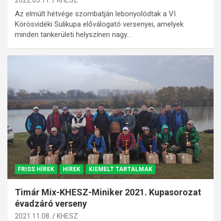
2022.05.11.
KHESZ
Az elmúlt hétvége szombatján lebonyolódtak a VI.
Körösvidéki Sulikupa előválogató versenyei, amelyek
minden tankerületi helyszínen nagy…
FRISS HÍREK
HÍREK
KIEMELT TARTALMAK
Timár Mix-KHESZ-Miniker 2021. Kupasorozat
évadzáró verseny
2021.11.08.
KHESZ