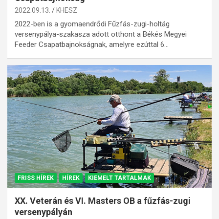
2022.09.13.
KHESZ
2022-ben is a gyomaendrődi Fűzfás-zugi-holtág
versenypálya-szakasza adott otthont a Békés Megyei
Feeder Csapatbajnokságnak, amelyre ezúttal 6…
FRISS HÍREK
HÍREK
KIEMELT TARTALMAK
XX. Veterán és VI. Masters OB a fűzfás-zugi
versenypályán