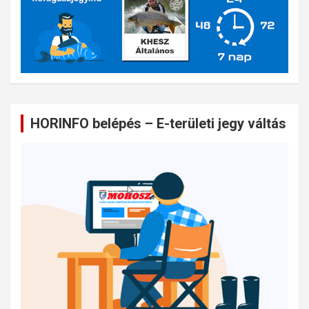
HORINFO belépés – E-területi jegy váltás