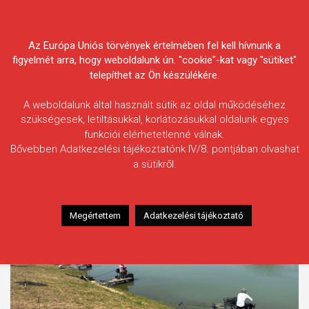
Skip
Körösvidéki Horgász
to
content
Az Európa Uniós törvények értelmében fel kell hívnunk a
Egyesületek Szövetsége
figyelmét arra, hogy weboldalunk ún. "cookie"-kat vagy "sütiket"
telepíthet az Ön készülékére.
A weboldalunk által használt sütik az oldal működéséhez
szükségesek, letiltásukkal, korlátozásukkal oldalunk egyes
funkciói elérhetetlenné válnak.
Címke:
Fűzfás-zugi versenypálya
Bővebben Adatkezelési tájékoztatónk IV/8. pontjában olvashat
a sütikről.
Megértettem
Adatkezelési tájékoztató