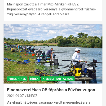
Mai napon zajlott a Timár Mix–Miniker–KHESZ
Kupasorozat évadzáró versenye a gyomaendrődi fűzfás-
zugi versenypályán. A reggeli sorsolásra…
FRISS HÍREK
HÍREK
KIEMELT TARTALMAK
Finomszerelékes OB főpróba a Fűzfás-zugon
2021.09.07.
KHESZ
Az elmúlt hétvégén, vasárnap került megrendezésre a