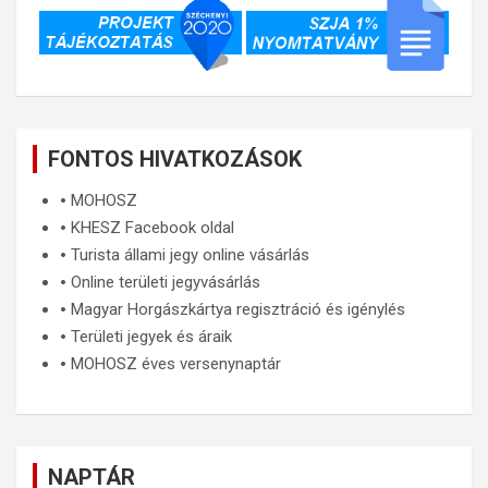
FONTOS HIVATKOZÁSOK
🞄
MOHOSZ
🞄
KHESZ Facebook oldal
🞄
Turista állami jegy online vásárlás
🞄
Online területi jegyvásárlás
🞄
Magyar Horgászkártya regisztráció és igénylés
🞄
Területi jegyek és áraik
🞄
MOHOSZ éves versenynaptár
NAPTÁR