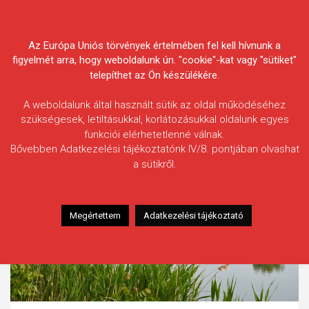
Skip
Körösvidéki Horgász
to
content
Az Európa Uniós törvények értelmében fel kell hívnunk a
Egyesületek Szövetsége
figyelmét arra, hogy weboldalunk ún. "cookie"-kat vagy "sütiket"
telepíthet az Ön készülékére.
A weboldalunk által használt sütik az oldal működéséhez
szükségesek, letiltásukkal, korlátozásukkal oldalunk egyes
funkciói elérhetetlenné válnak.
Bővebben Adatkezelési tájékoztatónk IV/8. pontjában olvashat
a sütikről.
Megértettem
Adatkezelési tájékoztató