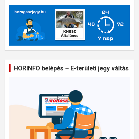
HORINFO belépés – E-területi jegy váltás