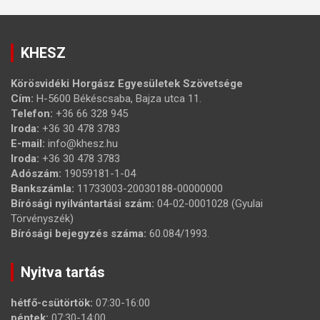
KHESZ
Körösvidéki Horgász Egyesületek Szövetsége
Cím:
H-5600 Békéscsaba, Bajza utca 11.
Telefon:
+36 66 328 945
Iroda:
+36 30 478 3783
E-mail:
info@khesz.hu
Iroda:
+36 30 478 3783
Adószám:
19059181-1-04
Bankszámla:
11733003-20030188-00000000
Bírósági nyilvántartási szám:
04-02-0001028 (Gyulai
Törvényszék)
Bírósági bejegyzés száma:
60.084/1993.
Nyitva tartás
hétfő-csütörtök:
07:30-16:00
péntek:
07:30-14:00