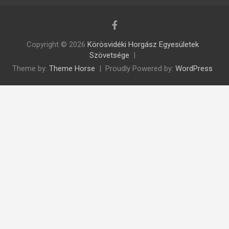
Copyright © 2026
Körösvidéki Horgász Egyesületek
Szövetsége
Theme by:
Theme Horse
Proudly Powered by:
WordPress