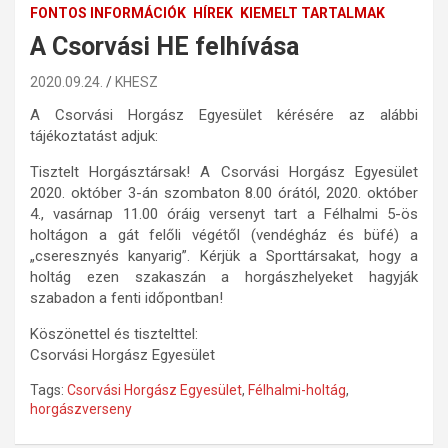
FONTOS INFORMÁCIÓK
HÍREK
KIEMELT TARTALMAK
A Csorvási HE felhívása
2020.09.24.
KHESZ
A Csorvási Horgász Egyesület kérésére az alábbi
tájékoztatást adjuk:
Tisztelt Horgásztársak! A Csorvási Horgász Egyesület
2020. október 3-án szombaton 8.00 órától, 2020. október
4., vasárnap 11.00 óráig versenyt tart a Félhalmi 5-ös
holtágon a gát felőli végétől (vendégház és büfé) a
„cseresznyés kanyarig”. Kérjük a Sporttársakat, hogy a
holtág ezen szakaszán a horgászhelyeket hagyják
szabadon a fenti időpontban!
Köszönettel és tisztelttel:
Csorvási Horgász Egyesület
Tags:
Csorvási Horgász Egyesület
,
Félhalmi-holtág
,
horgászverseny