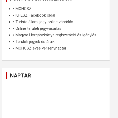
🞄
MOHOSZ
🞄
KHESZ Facebook oldal
🞄
Turista állami jegy online vásárlás
🞄
Online területi jegyvásárlás
🞄
Magyar Horgászkártya regisztráció és igénylés
🞄
Területi jegyek és áraik
🞄
MOHOSZ éves versenynaptár
NAPTÁR