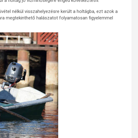
óbbi a holtág jó vízminőségére enged következtetni.
vétel nélkül visszahelyezésre került a holtágba, ezt azok a
mára megtekinthető halászatot folyamatosan figyelemmel