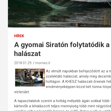
HÍREK
A gyomai Siratón folytatódik a
halászat
2018.01.29.
morneo.it
Az elmúlt napokban befejeződött az a m
szelektáló halászat, amely még decembe
holtágon. A KHESZ halászati őreinek fel
eredményeképpen közel két tonna törpeh
vízterület.
A tapasztalatok szerint a holtág mélyebb ágán sokkal több 
kártevők a lehalászott teljes mennyiség több mint négyötöd