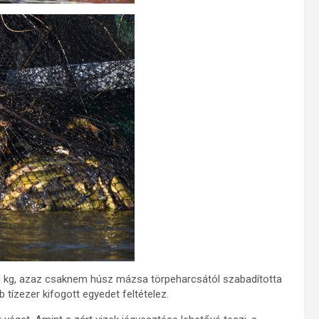
0 kg, azaz csaknem húsz mázsa törpeharcsától szabadította
 tízezer kifogott egyedet feltételez.