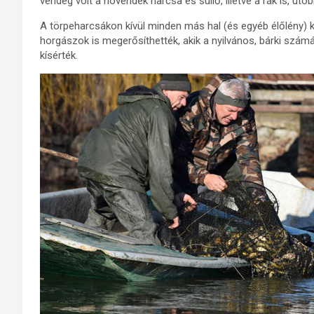
vendég volt a növendék harcsa és süllő, illetve a rák is, ut
A törpeharcsákon kívül minden más hal (és egyéb élőlény) ki
horgászok is megerősíthették, akik a nyilvános, bárki szá
kísérték.