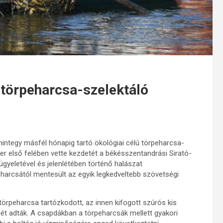
 törpeharcsa-szelektáló
integy másfél hónapig tartó ökológiai célú törpeharcsa-
r első felében vette kezdetét a békésszentandrási Sirató-
ügyeletével és jelenlétében történő halászat
arcsától mentesült az egyik legkedveltebb szövetségi
törpeharcsa tartózkodott, az innen kifogott szúrós kis
ét adták. A csapdákban a törpeharcsák mellett gyakori