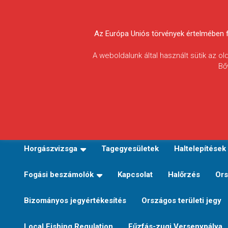
Skip
to
Körösvidéki Horgász
content
Az Európa Uniós törvények értelmében fel
Egyesületek
A weboldalunk által használt sütik az o
Bő
Szövetsége
E-TERÜLETI JEGY VÁLTÁS
Kezdőoldal
Horgászvi
Horgászvizsga
Tagegyesületek
Haltelepítések
Fogási beszámolók
Kapcsolat
Halőrzés
Ors
Bizományos jegyértékesítés
Országos területi jegy
Local Fishing Regulation
Fűzfás-zugi Versenypálya