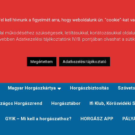
 kell hívnunk a figyelmét arra, hogy weboldalunk ún. "cookie"-kat vag
ldal működéséhez szükségesek, letiltásukkal, korlátozásukkal oldalu
vebben Adatkezelési tájékoztatónk IV/8. pontjában olvashat a sütikr
Megértettem
Adatkezelési tájékoztató
zeink
TERÜLETI JEGY TÍPUSOK ÉS ÁRAIK
Verseny
Magyar Horgászkártya
Horgászbiztosítás
Szövets
zágos Horgászrend
Horgásztábor
Ifi Klub, Körösvidéki 
GYIK – Mi kell a horgászathoz?
HORGÁSZ APP
PÁLY