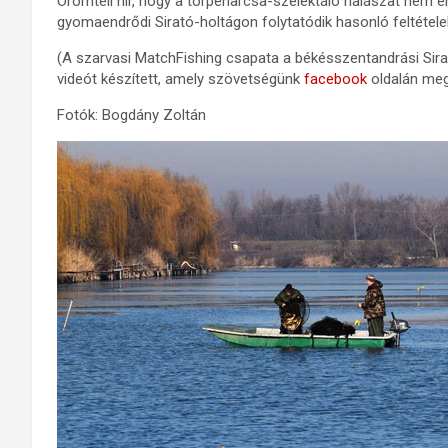
Örömteli hír, hogy a törpeharcsa-szelektáló halászat nem ér
gyomaendrődi Sirató-holtágon folytatódik hasonló feltételek
(A szarvasi MatchFishing csapata a békésszentandrási Sir
videót készített, amely szövetségünk
facebook
oldalán meg
Fotók: Bogdány Zoltán