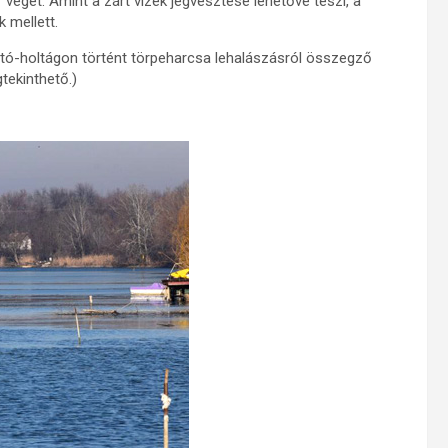
 véget. Amint a zárt vizek jégvesztése lehetővé teszi, a
 mellett.
ató-holtágon történt törpeharcsa lehalászásról összegző
tekinthető.)