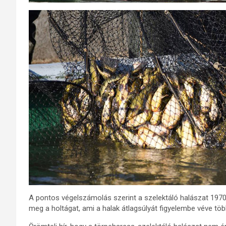
A pontos végelszámolás szerint a szelektáló halászat 197
meg a holtágat, ami a halak átlagsúlyát figyelembe véve több