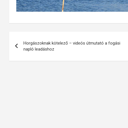
Bejegyzés
Horgászoknak kötelező – videós útmutató a fogási
navigáció
napló leadáshoz