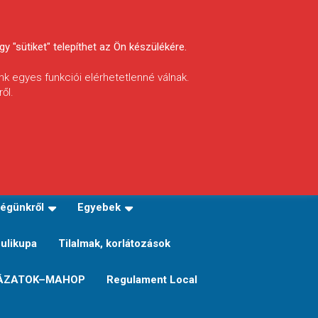
y "sütiket" telepíthet az Ön készülékére.
nk egyes funkciói elérhetetlenné válnak.
ől.
INFÓ
Helyi horgászrend
égünkről
Egyebek
Sulikupa
Tilalmak, korlátozások
ÁZATOK–MAHOP
Regulament Local