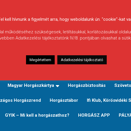
 kell hívnunk a figyelmét arra, hogy weboldalunk ún. "cookie"-kat vag
ldal működéséhez szükségesek, letiltásukkal, korlátozásukkal oldalu
vebben Adatkezelési tájékoztatónk IV/8. pontjában olvashat a sütikr
Megértettem
Adatkezelési tájékoztató
zeink
TERÜLETI JEGY TÍPUSOK ÉS ÁRAIK
Verseny
Magyar Horgászkártya
Horgászbiztosítás
Szövets
zágos Horgászrend
Horgásztábor
Ifi Klub, Körösvidéki 
GYIK – Mi kell a horgászathoz?
HORGÁSZ APP
PÁLY