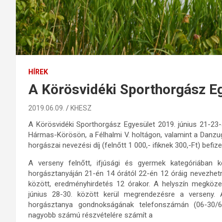
HÍREK
A Körösvidéki Sporthorgász Eg
2019.06.09.
KHESZ
A Körösvidéki Sporthorgász Egyesület 2019. június 21-23
Hármas-Körösön, a Félhalmi V. holtágon, valamint a Danzug
horgászai nevezési díj (felnőtt 1 000,- ifiknek 300,-Ft) befiz
A verseny felnőtt, ifjúsági és gyermek kategóriában k
horgásztanyáján 21-én 14 órától 22-én 12 óráig nevezhet
között, eredményhirdetés 12 órakor. A helyszín megköze
június 28-30. között kerül megrendezésre a verseny. A 
horgásztanya gondnokságának telefonszámán (06-30/69
nagyobb számú részvételére számít a