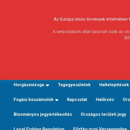
Skip
to
Körösvidéki Horgász
content
Az Európa Uniós törvények értelmében fel
Egyesületek
A weboldalunk által használt sütik az o
Bő
Szövetsége
E-TERÜLETI JEGY VÁLTÁS
Kezdőoldal
Horgászvi
Horgászvizsga
Tagegyesületek
Haltelepítések
Fogási beszámolók
Kapcsolat
Halőrzés
Ors
Bizományos jegyértékesítés
Országos területi jegy
Local Fishing Regulation
Fűzfás-zugi Versenypálya