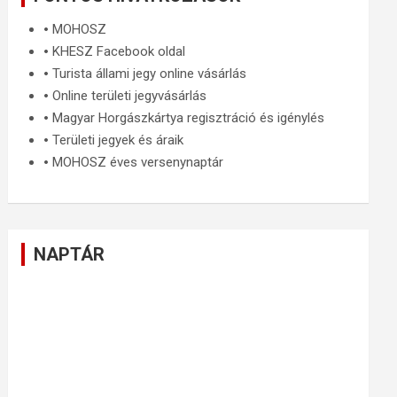
🞄
MOHOSZ
🞄
KHESZ Facebook oldal
🞄
Turista állami jegy online vásárlás
🞄
Online területi jegyvásárlás
🞄
Magyar Horgászkártya regisztráció és igénylés
🞄
Területi jegyek és áraik
🞄
MOHOSZ éves versenynaptár
NAPTÁR