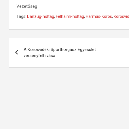
Vezetőség
Tags:
Danzug-holtág
,
Félhalmi-holtág
,
Hármas-Körös
,
Körösvi
Bejegyzés
A Körösvidéki Sporthorgász Egyesület
navigáció
versenyfelhívása