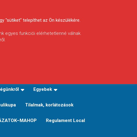
y "sütiket" telepíthet az Ön készülékére.
nk egyes funkciói elérhetetlenné válnak.
ől.
INFÓ
Helyi horgászrend
égünkről
Egyebek
Sulikupa
Tilalmak, korlátozások
ÁZATOK–MAHOP
Regulament Local