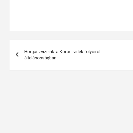
Bejegyzés
Horgászvizeink: a Körös-vidék folyóiról
navigáció
általánosságban