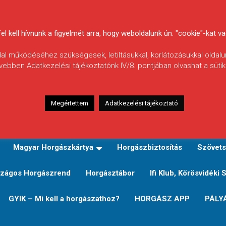
 kell hívnunk a figyelmét arra, hogy weboldalunk ún. "cookie"-kat vag
ldal működéséhez szükségesek, letiltásukkal, korlátozásukkal oldalu
vebben Adatkezelési tájékoztatónk IV/8. pontjában olvashat a sütikr
Megértettem
Adatkezelési tájékoztató
zeink
TERÜLETI JEGY TÍPUSOK ÉS ÁRAIK
Verseny
Magyar Horgászkártya
Horgászbiztosítás
Szövets
zágos Horgászrend
Horgásztábor
Ifi Klub, Körösvidéki 
GYIK – Mi kell a horgászathoz?
HORGÁSZ APP
PÁLY