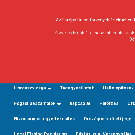
Skip
to
Körösvidéki Horgász
content
Az Európa Uniós törvények értelmében fel
Egyesületek
A weboldalunk által használt sütik az o
Bő
Szövetsége
E-TERÜLETI JEGY VÁLTÁS
Kezdőoldal
Horgászvi
Horgászvizsga
Tagegyesületek
Haltelepítések
Fogási beszámolók
Kapcsolat
Halőrzés
Ors
Bizományos jegyértékesítés
Országos területi jegy
Local Fishing Regulation
Fűzfás-zugi Versenypálya