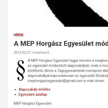
HÍREK
A MEP Horgász Egyesület módo
2016.02.27.
morneo.it
A MEP Horgász Egyesület tagjai részére a megbesz
az egyesület módosított alapszabályát, mely a tová
letölthető, illetve a Tagegyesületeink menüpont al
alapszabállyal kapcsolatosan az egyesület Elnöksé
mephorgaszegyesulet@gmail.com e-mail címen.
Alapszabály letöltés
Egyesületi adatlap
MEP Horgász Egyesület