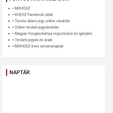
🞄
MOHOSZ
🞄
KHESZ Facebook oldal
🞄
Turista állami jegy online vásárlás
🞄
Online területi jegyvásárlás
🞄
Magyar Horgászkártya regisztráció és igénylés
🞄
Területi jegyek és áraik
🞄
MOHOSZ éves versenynaptár
NAPTÁR