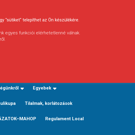
y "sütiket" telepíthet az Ön készülékére.
nk egyes funkciói elérhetetlenné válnak.
ől.
INFÓ
Helyi horgászrend
égünkről
Egyebek
Sulikupa
Tilalmak, korlátozások
ÁZATOK–MAHOP
Regulament Local