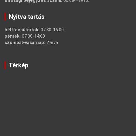
Bírósági bejegyzés száma:
60.084/1993.
Nyitva tartás
hétfő-csütörtök:
07:30-16:00
péntek:
07:30-14:00
szombat-vasárnap:
Zárva
Térkép