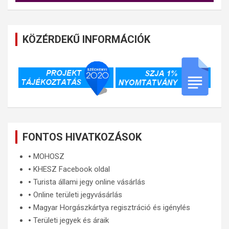
KÖZÉRDEKŰ INFORMÁCIÓK
FONTOS HIVATKOZÁSOK
🞄
MOHOSZ
🞄
KHESZ Facebook oldal
🞄
Turista állami jegy online vásárlás
🞄
Online területi jegyvásárlás
🞄
Magyar Horgászkártya regisztráció és igénylés
🞄
Területi jegyek és áraik