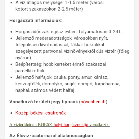
A víz átlagos mélysége: 1-1,5 méter (városi
kotort szakaszokon 2-2,5 méter)
Horgászati információk:
Horgászidőszak: egész évben, folyamatosan 0-24 h
Jellemző mederadottságok: városokban nyílt,
településen kívül nádassal, fákkal-bokrokkal
szegélyezett partvonal, vízinövényektől dús víztér (főleg
nyáron)
Beépítettség: hobbikerteket érintő szakaszai
parcellázottak
Jellemző halfajok: csuka, ponty, amur, kárász,
keszegfélék, domolykó, sügér, compó, törpeharcsa,
naphal, számos védett halfaj
Vonatkozó területi jegy típusok
(
bővebben itt
)
:
Közép-békési-csatronák
​A vízterületre a KHESZ
helyi horgászrendje
vonatkozik.
Az Élővíz-csatornáról általánosságban