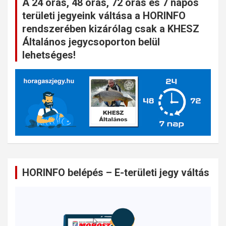
A 24 órás, 48 órás, 72 órás és 7 napos
területi jegyeink váltása a HORINFO
rendszerében kizárólag csak a KHESZ
Általános jegycsoporton belül
lehetséges!
HORINFO belépés – E-területi jegy váltás