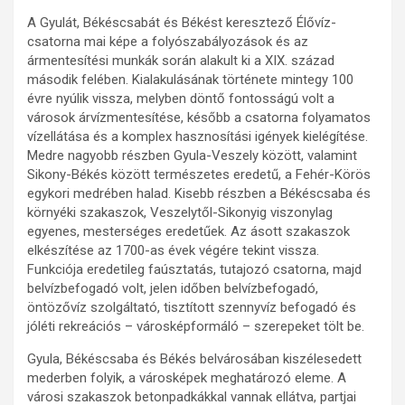
A Gyulát, Békéscsabát és Békést keresztező Élővíz-
csatorna mai képe a folyószabályozások és az
ármentesítési munkák során alakult ki a XIX. század
második felében. Kialakulásának története mintegy 100
évre nyúlik vissza, melyben döntő fontosságú volt a
városok árvízmentesítése, később a csatorna folyamatos
vízellátása és a komplex hasznosítási igények kielégítése.
Medre nagyobb részben Gyula-Veszely között, valamint
Sikony-Békés között természetes eredetű, a Fehér-Körös
egykori medrében halad. Kisebb részben a Békéscsaba és
környéki szakaszok, Veszelytől-Sikonyig viszonylag
egyenes, mesterséges eredetűek. Az ásott szakaszok
elkészítése az 1700-as évek végére tekint vissza.
Funkciója eredetileg faúsztatás, tutajozó csatorna, majd
belvízbefogadó volt, jelen időben belvízbefogadó,
öntözővíz szolgáltató, tisztított szennyvíz befogadó és
jóléti rekreációs – városképformáló – szerepeket tölt be.
Gyula, Békéscsaba és Békés belvárosában kiszélesedett
mederben folyik, a városképek meghatározó eleme. A
városi szakaszok betonpadkákkal vannak ellátva, partjai