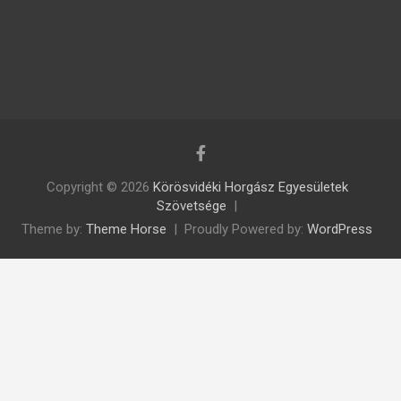
Copyright © 2026
Körösvidéki Horgász Egyesületek
Szövetsége
Theme by:
Theme Horse
Proudly Powered by:
WordPress