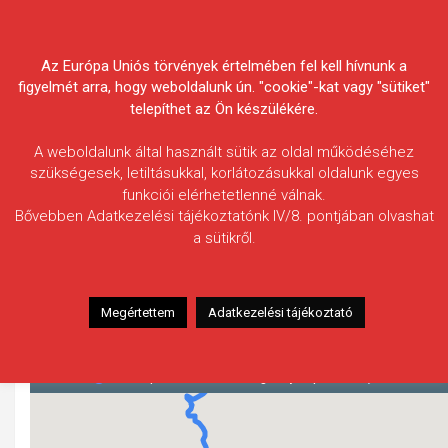
Skip
Körösvidéki Horgász
to
content
Az Európa Uniós törvények értelmében fel kell hívnunk a
Egyesületek Szövetsége
figyelmét arra, hogy weboldalunk ún. "cookie"-kat vagy "sütiket"
telepíthet az Ön készülékére.
A weboldalunk által használt sütik az oldal működéséhez
szükségesek, letiltásukkal, korlátozásukkal oldalunk egyes
funkciói elérhetetlenné válnak.
HÍREK
Bővebben Adatkezelési tájékoztatónk IV/8. pontjában olvashat
a sütikről.
Élővíz-csatorna (Gyula,
Békéscsaba, Békés)
2016.02.29.
morneo.it
Megértettem
Adatkezelési tájékoztató