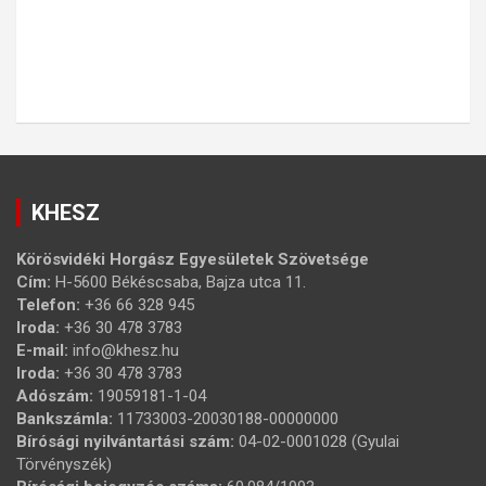
KHESZ
Körösvidéki Horgász Egyesületek Szövetsége
Cím:
H-5600 Békéscsaba, Bajza utca 11.
Telefon:
+36 66 328 945
Iroda:
+36 30 478 3783
E-mail:
info@khesz.hu
Iroda:
+36 30 478 3783
Adószám:
19059181-1-04
Bankszámla:
11733003-20030188-00000000
Bírósági nyilvántartási szám:
04-02-0001028 (Gyulai
Törvényszék)