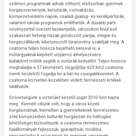
számos programnak adnak otthont, elsősorban gyermek
horgászversenyek, kenutúrák, csónakázás,
környezetvédelmi napok, családi gyalog- és kerékpártúrák,
valamint iskolai programok említhetők. A dúsabb parti
növényzettel övezett keskenyebb, városokon kívül eső
szakaszait hétvégi házak gondozott partjai, stégek és
horgászállások, kibetonozott túraösvény szakítják meg. A
csatorna teljes hossza bejárható kenuval is, a
műtárgyaknál kiépített vízijármű áthelyezésére
kialakított mólók segítik a vízitúrák kedvelőit. Teljes hossza
meghaladja a 37 kilométert, vízgyűjtője 623 km2 csatorna
menti területről fogadja be a bel-és csurgalékvizeket. A
csatorna közvetlen közelében védett természeti értékek
találhatók.
Szövetségünk a vízterület kezelői jogát 2010-ben kapta
meg. Kiemelt célunk volt, hogy a város közeli
horgászoknak, kiemelten a gyermekeknek természetes
zöld környezetben kulturált horgászati és halfogási
lehetőséget biztosítsunk, a csatorna természetes
halállományát fejlesszük, gyarapítsuk, továbbá
népszerűsítsük programok és gyermek versenyek