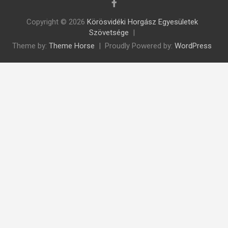
Copyright © 2026
Körösvidéki Horgász Egyesületek
Szövetsége
Theme by:
Theme Horse
Proudly Powered by:
WordPress