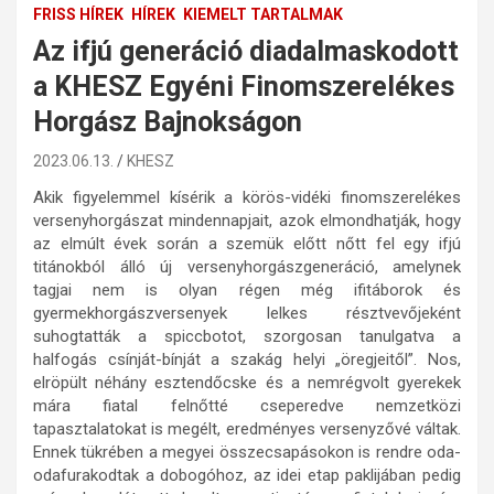
FRISS HÍREK
HÍREK
KIEMELT TARTALMAK
Az ifjú generáció diadalmaskodott
a KHESZ Egyéni Finomszerelékes
Horgász Bajnokságon
2023.06.13.
KHESZ
Akik figyelemmel kísérik a körös-vidéki finomszerelékes
versenyhorgászat mindennapjait, azok elmondhatják, hogy
az elmúlt évek során a szemük előtt nőtt fel egy ifjú
titánokból álló új versenyhorgászgeneráció, amelynek
tagjai nem is olyan régen még ifitáborok és
gyermekhorgászversenyek lelkes résztvevőjeként
suhogtatták a spiccbotot, szorgosan tanulgatva a
halfogás csínját-bínját a szakág helyi „öregjeitől”. Nos,
elröpült néhány esztendőcske és a nemrégvolt gyerekek
mára fiatal felnőtté cseperedve nemzetközi
tapasztalatokat is megélt, eredményes versenyzővé váltak.
Ennek tükrében a megyei összecsapásokon is rendre oda-
odafurakodtak a dobogóhoz, az idei etap paklijában pedig