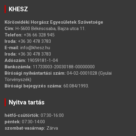
KHESZ
Körösvidéki Horgász Egyesületek Szövetsége
Cím:
H-5600 Békéscsaba, Bajza utca 11.
Telefon:
+36 66 328 945
Iroda:
+36 30 478 3783
E-mail:
info@khesz.hu
Iroda:
+36 30 478 3783
Adószám:
19059181-1-04
Bankszámla:
11733003-20030188-00000000
Bírósági nyilvántartási szám:
04-02-0001028 (Gyulai
Törvényszék)
Bírósági bejegyzés száma:
60.084/1993.
Nyitva tartás
hétfő-csütörtök:
07:30-16:00
péntek:
07:30-14:00
szombat-vasárnap:
Zárva