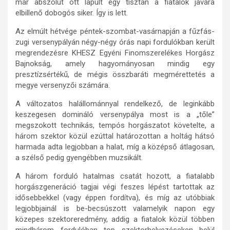
már abszolút ott lapult egy tisztán a fiatalok javára
elbillenő dobogós siker. Így is lett.
Az elmúlt hétvége péntek-szombat-vasárnapján a fűzfás-
zugi versenypályán négy-négy órás napi fordulókban került
megrendezésre KHESZ Egyéni Finomszerelékes Horgász
Bajnokság, amely hagyományosan mindig egy
presztízsértékű, de mégis összbaráti megmérettetés a
megye versenyzői számára.
A változatos halállománnyal rendelkező, de leginkább
keszegesen domináló versenypálya most is a „tőle”
megszokott technikás, tempós horgászatot követelte, a
három szektor közül ezúttal határozottan a holtág hátsó
harmada adta legjobban a halat, míg a középső átlagosan,
a szélső pedig gyengébben muzsikált.
A három forduló hatalmas csatát hozott, a fiatalabb
horgászgeneráció tagjai végi feszes lépést tartottak az
idősebbekkel (vagy éppen fordítva), és míg az utóbbiak
legjobbjainál is be-becsúszott valamelyik napon egy
közepes szektoreredmény, addig a fiatalok közül többen
mindhárom fordulóban top szektorhelyezéseken belül