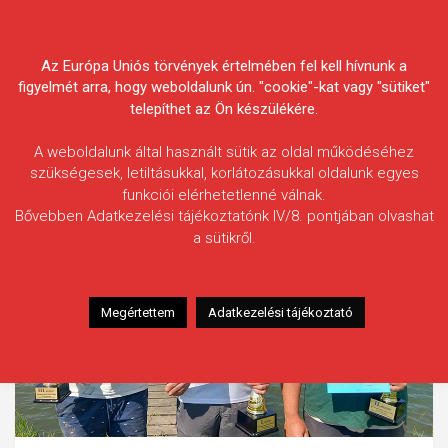
Skip
Körösvidéki Horgász
to
content
Az Európa Uniós törvények értelmében fel kell hívnunk a
Egyesületek Szövetsége
figyelmét arra, hogy weboldalunk ún. "cookie"-kat vagy "sütiket"
telepíthet az Ön készülékére.
A weboldalunk által használt sütik az oldal működéséhez
szükségesek, letiltásukkal, korlátozásukkal oldalunk egyes
funkciói elérhetetlenné válnak.
Bővebben Adatkezelési tájékoztatónk IV/8. pontjában olvashat
a sütikről.
Megértettem
Adatkezelési tájékoztató