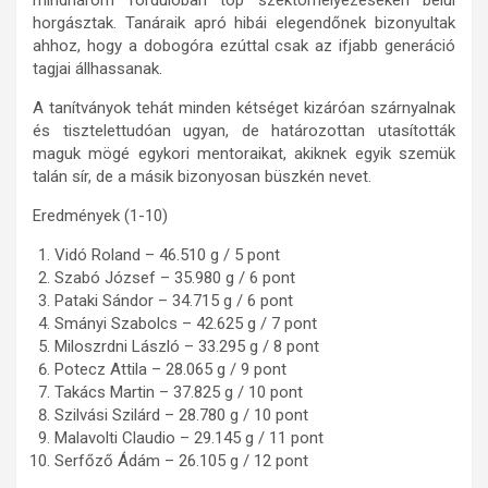
horgásztak. Tanáraik apró hibái elegendőnek bizonyultak
ahhoz, hogy a dobogóra ezúttal csak az ifjabb generáció
tagjai állhassanak.
A tanítványok tehát minden kétséget kizáróan szárnyalnak
és tisztelettudóan ugyan, de határozottan utasították
maguk mögé egykori mentoraikat, akiknek egyik szemük
talán sír, de a másik bizonyosan büszkén nevet.
Eredmények (1-10)
Vidó Roland – 46.510 g / 5 pont
Szabó József – 35.980 g / 6 pont
Pataki Sándor – 34.715 g / 6 pont
Smányi Szabolcs – 42.625 g / 7 pont
Miloszrdni László – 33.295 g / 8 pont
Potecz Attila – 28.065 g / 9 pont
Takács Martin – 37.825 g / 10 pont
Szilvási Szilárd – 28.780 g / 10 pont
Malavolti Claudio – 29.145 g / 11 pont
Serfőző Ádám – 26.105 g / 12 pont