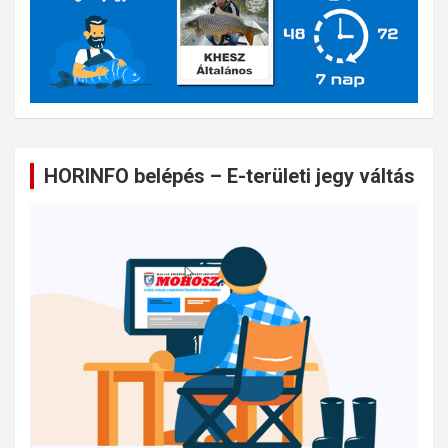
HORINFO belépés – E-területi jegy váltás