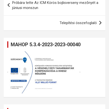
Próbára tette Az ICM Körös bojlisverseny mezőnyét a
navigáció
júniusi monszun
Telepítési összefoglaló
MAHOP 5.3.4-2023-2023-00040