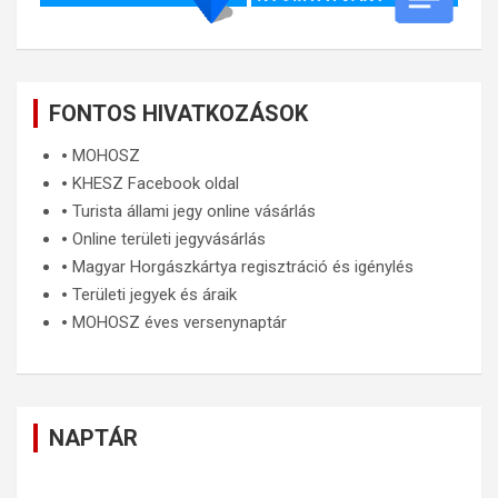
FONTOS HIVATKOZÁSOK
🞄
MOHOSZ
🞄
KHESZ Facebook oldal
🞄
Turista állami jegy online vásárlás
🞄
Online területi jegyvásárlás
🞄
Magyar Horgászkártya regisztráció és igénylés
🞄
Területi jegyek és áraik
🞄
MOHOSZ éves versenynaptár
NAPTÁR