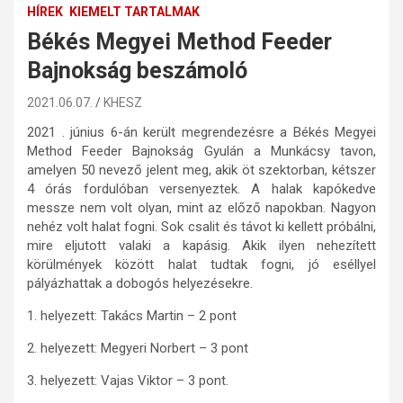
HÍREK
KIEMELT TARTALMAK
Békés Megyei Method Feeder
Bajnokság beszámoló
2021.06.07.
KHESZ
2021 . június 6-án került megrendezésre a Békés Megyei
Method Feeder Bajnokság Gyulán a Munkácsy tavon,
amelyen 50 nevező jelent meg, akik öt szektorban, kétszer
4 órás fordulóban versenyeztek. A halak kapókedve
messze nem volt olyan, mint az előző napokban. Nagyon
nehéz volt halat fogni. Sok csalit és távot ki kellett próbálni,
mire eljutott valaki a kapásig. Akik ilyen nehezített
körülmények között halat tudtak fogni, jó eséllyel
pályázhattak a dobogós helyezésekre.
1. helyezett: Takács Martin – 2 pont
2. helyezett: Megyeri Norbert – 3 pont
3. helyezett: Vajas Viktor – 3 pont.