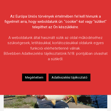
Skip
Körösvidéki Horgász
to
content
Az Európa Uniós törvények értelmében fel kell hívnunk a
Egyesületek Szövetsége
figyelmét arra, hogy weboldalunk ún. "cookie"-kat vagy "sütiket"
telepíthet az Ön készülékére.
A weboldalunk által használt sütik az oldal működéséhez
szükségesek, letiltásukkal, korlátozásukkal oldalunk egyes
funkciói elérhetetlenné válnak.
Bővebben Adatkezelési tájékoztatónk IV/8. pontjában olvashat
a sütikről.
Megértettem
Adatkezelési tájékoztató