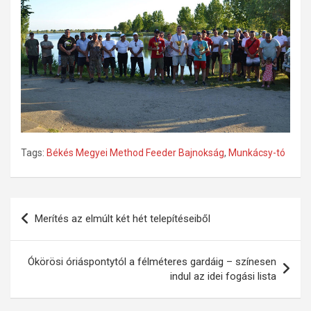
Tags:
Békés Megyei Method Feeder Bajnokság
,
Munkácsy-tó
Bejegyzés
Merítés az elmúlt két hét telepítéseiből
navigáció
Ókörösi óriáspontytól a félméteres gardáig – színesen
indul az idei fogási lista