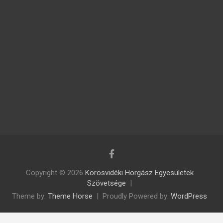
Copyright © 2026
Körösvidéki Horgász Egyesületek
Szövetsége
Theme by:
Theme Horse
Proudly Powered by:
WordPress