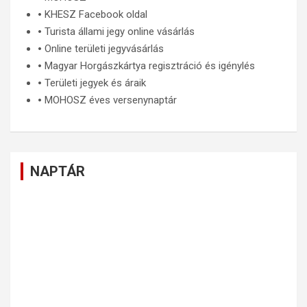
🞄
KHESZ Facebook oldal
🞄
Turista állami jegy online vásárlás
🞄
Online területi jegyvásárlás
🞄
Magyar Horgászkártya regisztráció és igénylés
🞄
Területi jegyek és áraik
🞄
MOHOSZ éves versenynaptár
NAPTÁR