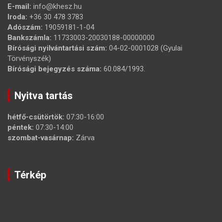
E-mail:
info@khesz.hu
Iroda:
+36 30 478 3783
Adószám:
19059181-1-04
Bankszámla:
11733003-20030188-00000000
Bírósági nyilvántartási szám:
04-02-0001028 (Gyulai
Törvényszék)
Bírósági bejegyzés száma:
60.084/1993.
Nyitva tartás
hétfő-csütörtök:
07:30-16:00
péntek:
07:30-14:00
szombat-vasárnap:
Zárva
Térkép