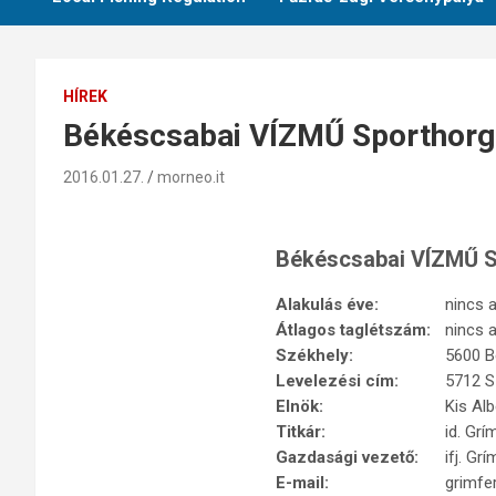
HÍREK
Békéscsabai VÍZMŰ Sporthorg
2016.01.27.
morneo.it
Békéscsabai VÍZMŰ S
Alakulás éve:
nincs 
Átlagos taglétszám:
nincs 
Székhely:
5600 B
Levelezési cím:
5712 S
Elnök:
Kis Al
Titkár:
id. Gr
Gazdasági vezető:
ifj. G
E-mail:
grimf