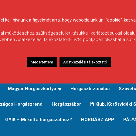
 kell hívnunk a figyelmét arra, hogy weboldalunk ún. "cookie"-kat vag
ldal működéséhez szükségesek, letiltásukkal, korlátozásukkal oldalu
vebben Adatkezelési tájékoztatónk IV/8. pontjában olvashat a sütikr
Megértettem
Adatkezelési tájékoztató
zeink
TERÜLETI JEGY TÍPUSOK ÉS ÁRAIK
Verseny
Magyar Horgászkártya
Horgászbiztosítás
Szövets
zágos Horgászrend
Horgásztábor
Ifi Klub, Körösvidéki 
GYIK – Mi kell a horgászathoz?
HORGÁSZ APP
PÁLY