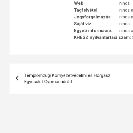
Web:
nincs
Tagfelvétel:
nincs 
Jegyforgalmazás:
nincs 
Saját víz:
nincs
Egyéb információ:
nincs 
KHESZ nyilvántartási szám: 
Bejegyzés
Templomzugi Környezetvédelmi és Horgász
navigáció
Egyesület Gyomaendrőd