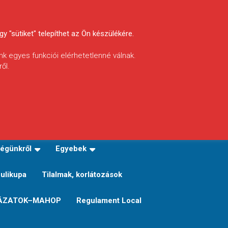
y "sütiket" telepíthet az Ön készülékére.
nk egyes funkciói elérhetetlenné válnak.
ől.
INFÓ
Helyi horgászrend
égünkről
Egyebek
Sulikupa
Tilalmak, korlátozások
ÁZATOK–MAHOP
Regulament Local