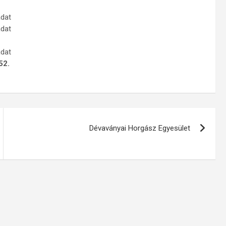
adat
adat
adat
52.
Dévaványai Horgász Egyesület