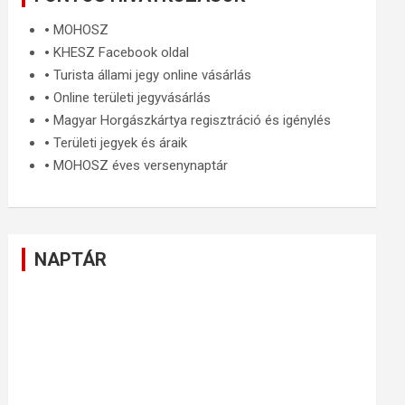
🞄
MOHOSZ
🞄
KHESZ Facebook oldal
🞄
Turista állami jegy online vásárlás
🞄
Online területi jegyvásárlás
🞄
Magyar Horgászkártya regisztráció és igénylés
🞄
Területi jegyek és áraik
🞄
MOHOSZ éves versenynaptár
NAPTÁR