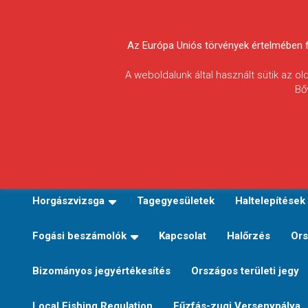
Skip
to
Körösvidéki Horgász
content
Az Európa Uniós törvények értelmében fel
Egyesületek
A weboldalunk által használt sütik az o
Bő
Szövetsége
E-TERÜLETI JEGY VÁLTÁS
Kezdőoldal
Horgászvi
Horgászvizsga
Tagegyesületek
Haltelepítések
Fogási beszámolók
Kapcsolat
Halőrzés
Ors
Bizományos jegyértékesítés
Országos területi jegy
Local Fishing Regulation
Fűzfás-zugi Versenypálya