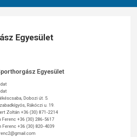
ász Egyesület
porthorgász Egyesület
adat
adat
ékéscsaba, Dobozi út. 5.
zabadkígyós, Rákóczi u. 19.
bert Zoltán +36 (30) 871-2214
ím Ferenc +36 (30) 286-5617
rím Ferenc +36 (30) 820-4039
erenc2@gmail.com