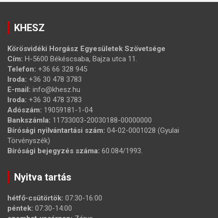
KHESZ
Körösvidéki Horgász Egyesületek Szövetsége
Cím:
H-5600 Békéscsaba, Bajza utca 11.
Telefon:
+36 66 328 945
Iroda:
+36 30 478 3783
E-mail:
info@khesz.hu
Iroda:
+36 30 478 3783
Adószám:
19059181-1-04
Bankszámla:
11733003-20030188-00000000
Bírósági nyilvántartási szám:
04-02-0001028 (Gyulai
Törvényszék)
Bírósági bejegyzés száma:
60.084/1993.
Nyitva tartás
hétfő-csütörtök:
07:30-16:00
péntek:
07:30-14:00