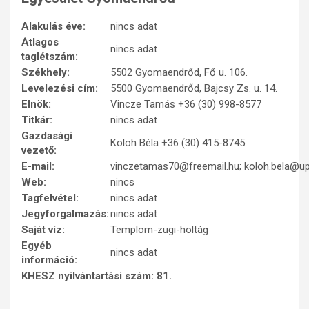
Alakulás éve:
nincs adat
Átlagos
nincs adat
taglétszám:
Székhely:
5502 Gyomaendrőd, Fő u. 106.
Levelezési cím:
5500 Gyomaendrőd, Bajcsy Zs. u. 14.
Elnök:
Vincze Tamás +36 (30) 998-8577
Titkár:
nincs adat
Gazdasági
Koloh Béla +36 (30) 415-8745
vezető:
E-mail:
vinczetamas70@freemail.hu; koloh.bela@up
Web:
nincs
Tagfelvétel:
nincs adat
Jegyforgalmazás:
nincs adat
Saját víz:
Templom-zugi-holtág
Egyéb
nincs adat
információ:
KHESZ nyilvántartási szám: 81.