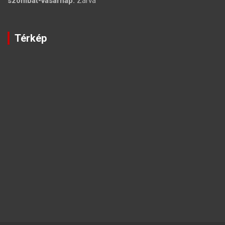
szombat-vasárnap:
Zárva
Térkép