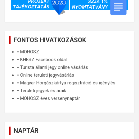
FONTOS HIVATKOZÁSOK
🞄
MOHOSZ
🞄
KHESZ Facebook oldal
🞄
Turista állami jegy online vásárlás
🞄
Online területi jegyvásárlás
🞄
Magyar Horgászkártya regisztráció és igénylés
🞄
Területi jegyek és áraik
🞄
MOHOSZ éves versenynaptár
NAPTÁR