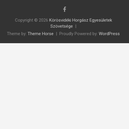
Copyright © 2026
Körösvidéki Horgász Egyesületek
Szövetsége
Theme by:
Theme Horse
Proudly Powered by:
WordPress