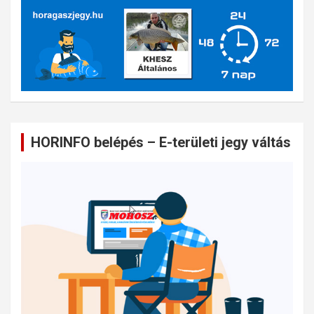
HORINFO belépés – E-területi jegy váltás