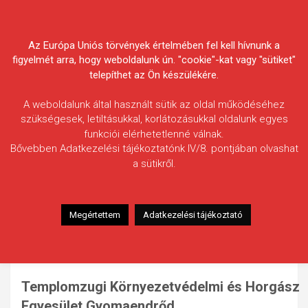
Skip
Körösvidéki Horgász
to
content
Az Európa Uniós törvények értelmében fel kell hívnunk a
Egyesületek Szövetsége
figyelmét arra, hogy weboldalunk ún. "cookie"-kat vagy "sütiket"
telepíthet az Ön készülékére.
A weboldalunk által használt sütik az oldal működéséhez
szükségesek, letiltásukkal, korlátozásukkal oldalunk egyes
funkciói elérhetetlenné válnak.
HÍREK
Bővebben Adatkezelési tájékoztatónk IV/8. pontjában olvashat
a sütikről.
Templomzugi Környezetvédelmi
és Horgász Egyesület
Gyomaendrőd
Megértettem
Adatkezelési tájékoztató
2016.01.27.
morneo.it
Templomzugi Környezetvédelmi és Horgász
Egyesület Gyomaendrőd