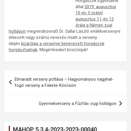
Horgászok Egyesülete
által
2019. augusztus
10-én 5 órától
augusztus 11-én 12
óráig a Német-zugi
holtágon
megrendezendő Dr. Sallai László emlékversenyre
érkezett nagy számú nevezés miatt a verseny
idején
kizárólag a versenye benevezett horgászok
horgászhatnak
. Megértésüket köszönjük!
Bejegyzés
Elmaradt verseny pótlása – Hagyományos nagyhal-
navigáció
fogó verseny a Fekete-Körösön
Gyermekverseny a Fűzfás-zugi holtágon
MAHOP 5.3.4-2023-2023-00040