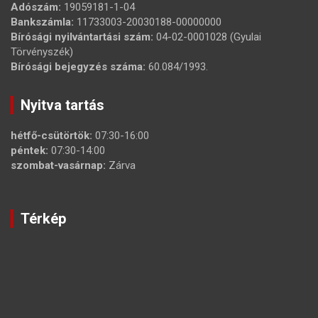
Adószám:
19059181-1-04
Bankszámla:
11733003-20030188-00000000
Bírósági nyilvántartási szám:
04-02-0001028 (Gyulai
Törvényszék)
Bírósági bejegyzés száma:
60.084/1993.
Nyitva tartás
hétfő-csütörtök:
07:30-16:00
péntek:
07:30-14:00
szombat-vasárnap:
Zárva
Térkép