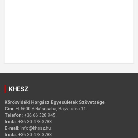
KHESZ
Körösvidéki Horgász Egyesületek Szövetsége
Cím:
H-5600 Békéscsaba, Bajza utca 11.
Telefon:
+36 66 328 945
Iroda:
+36 30 478 3783
E-mail:
info@khesz.hu
Iroda:
+36 30 478 3783