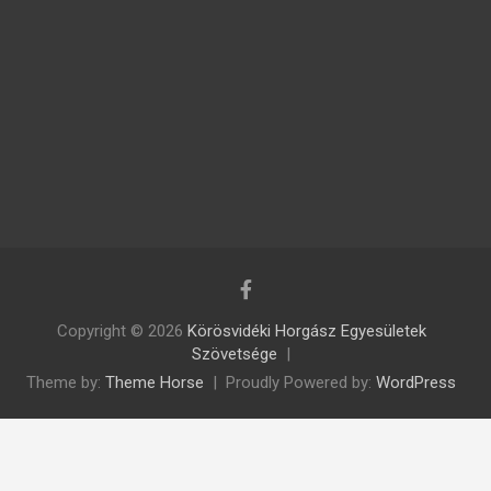
Copyright © 2026
Körösvidéki Horgász Egyesületek
Szövetsége
Theme by:
Theme Horse
Proudly Powered by:
WordPress