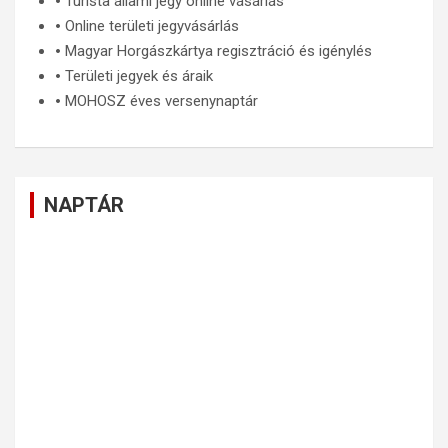
🞄
Turista állami jegy online vásárlás
🞄
Online területi jegyvásárlás
🞄
Magyar Horgászkártya regisztráció és igénylés
🞄
Területi jegyek és áraik
🞄
MOHOSZ éves versenynaptár
NAPTÁR