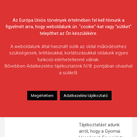
Skip
Körösvidéki Horgász
to
content
Az Európa Uniós törvények értelmében fel kell hívnunk a
Egyesületek Szövetsége
figyelmét arra, hogy weboldalunk ún. "cookie"-kat vagy "sütiket"
telepíthet az Ön készülékére.
A weboldalunk által használt sütik az oldal működéséhez
szükségesek, letiltásukkal, korlátozásukkal oldalunk egyes
funkciói elérhetetlenné válnak.
HÍREK
Bővebben Adatkezelési tájékoztatónk IV/8. pontjában olvashat
a sütikről.
Dr. Sallai László emlékverseny a
Németzugi holtágon a Gyomai
Horgászok Egyesülete
Megértettem
Adatkezelési tájékoztató
szervezésében
2019.08.05.
morneo.it
Tájékoztatást adunk
arról, hogy a Gyomai