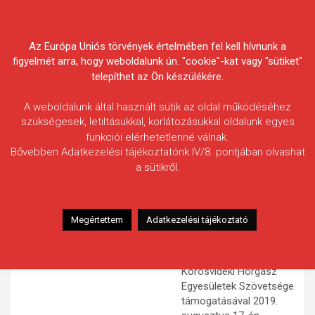
Skip
Körösvidéki Horgász
to
content
Az Európa Uniós törvények értelmében fel kell hívnunk a
Egyesületek Szövetsége
figyelmét arra, hogy weboldalunk ún. "cookie"-kat vagy "sütiket"
telepíthet az Ön készülékére.
A weboldalunk által használt sütik az oldal működéséhez
szükségesek, letiltásukkal, korlátozásukkal oldalunk egyes
funkciói elérhetetlenné válnak.
HÍREK
Bővebben Adatkezelési tájékoztatónk IV/8. pontjában olvashat
a sütikről.
Gyermekverseny a Fűzfás-zugi
holtágon
2019.08.05.
morneo.it
Megértettem
Adatkezelési tájékoztató
A Gyomai Horgászok
Egyesülete a
Körösvidéki Horgász
Egyesületek Szövetsége
támogatásával 2019.