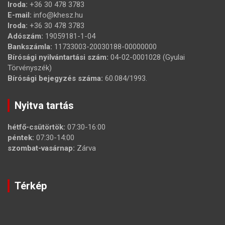
Iroda:
+36 30 478 3783
E-mail:
info@khesz.hu
Iroda:
+36 30 478 3783
Adószám:
19059181-1-04
Bankszámla:
11733003-20030188-00000000
Bírósági nyilvántartási szám:
04-02-0001028 (Gyulai
Törvényszék)
Bírósági bejegyzés száma:
60.084/1993.
Nyitva tartás
hétfő-csütörtök:
07:30-16:00
péntek:
07:30-14:00
szombat-vasárnap:
Zárva
Térkép