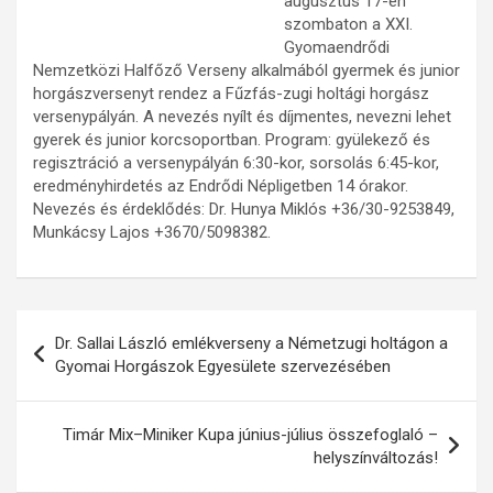
augusztus 17-én
szombaton a XXI.
Gyomaendrődi
Nemzetközi Halfőző Verseny alkalmából gyermek és junior
horgászversenyt rendez a Fűzfás-zugi holtági horgász
versenypályán. A nevezés nyílt és díjmentes, nevezni lehet
gyerek és junior korcsoportban. Program: gyülekező és
regisztráció a versenypályán 6:30-kor, sorsolás 6:45-kor,
eredményhirdetés az Endrődi Népligetben 14 órakor.
Nevezés és érdeklődés: Dr. Hunya Miklós +36/30-9253849,
Munkácsy Lajos +3670/5098382.
Bejegyzés
Dr. Sallai László emlékverseny a Németzugi holtágon a
navigáció
Gyomai Horgászok Egyesülete szervezésében
Timár Mix–Miniker Kupa június-július összefoglaló –
helyszínváltozás!