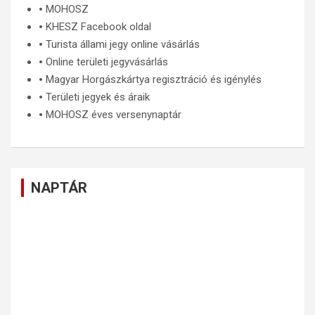
🞄
MOHOSZ
🞄
KHESZ Facebook oldal
🞄
Turista állami jegy online vásárlás
🞄
Online területi jegyvásárlás
🞄
Magyar Horgászkártya regisztráció és igénylés
🞄
Területi jegyek és áraik
🞄
MOHOSZ éves versenynaptár
NAPTÁR