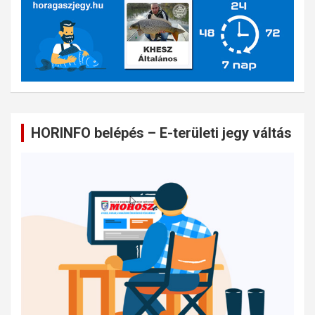
HORINFO belépés – E-területi jegy váltás