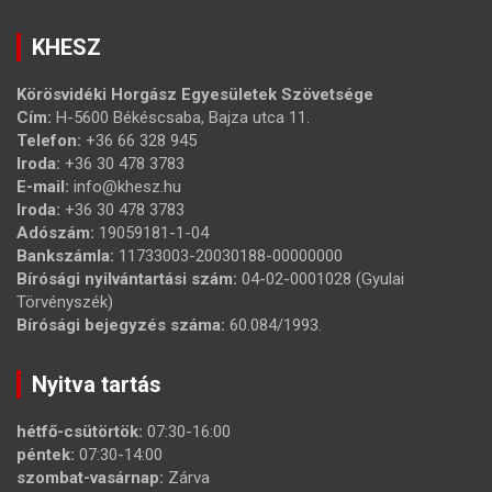
KHESZ
Körösvidéki Horgász Egyesületek Szövetsége
Cím:
H-5600 Békéscsaba, Bajza utca 11.
Telefon:
+36 66 328 945
Iroda:
+36 30 478 3783
E-mail:
info@khesz.hu
Iroda:
+36 30 478 3783
Adószám:
19059181-1-04
Bankszámla:
11733003-20030188-00000000
Bírósági nyilvántartási szám:
04-02-0001028 (Gyulai
Törvényszék)
Bírósági bejegyzés száma:
60.084/1993.
Nyitva tartás
hétfő-csütörtök:
07:30-16:00
péntek:
07:30-14:00
szombat-vasárnap:
Zárva