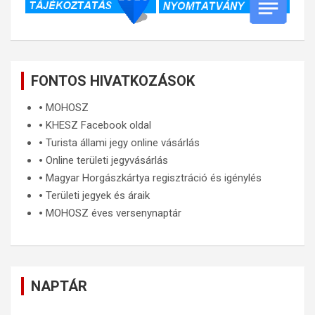
FONTOS HIVATKOZÁSOK
🞄
MOHOSZ
🞄
KHESZ Facebook oldal
🞄
Turista állami jegy online vásárlás
🞄
Online területi jegyvásárlás
🞄
Magyar Horgászkártya regisztráció és igénylés
🞄
Területi jegyek és áraik
🞄
MOHOSZ éves versenynaptár
NAPTÁR