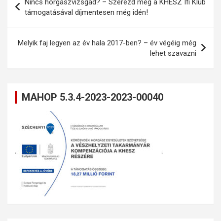
Nincs horgászvizsgád? – Szerezd meg a KHESZ Ifi Klub
navigáció
támogatásával díjmentesen még idén!
Melyik faj legyen az év hala 2017-ben? – év végéig még
lehet szavazni
MAHOP 5.3.4-2023-2023-00040