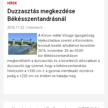
HÍREK
Duzzasztás megkezdése
Békésszentandrásnál
2016.11.22.
morneo.it
A Körös-vidéki Vízügyi Igazgatóság
téjékoztatása szerint a Körösökön
levonult kisebb árhullámot követően
2016. november 20-án 05:00-
kor Békésszentandráson
megkezdődött a duzzasztás és a következő időszakban a
duzzasztó úgy üzemel, hogy a békésszentandrási
felvízszint a +330 cm-t, a gyomai mértékadó vízmérce
pedig a +220 cm-es értéket ne haladja meg.
Bejegyzés