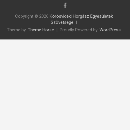
Copyright © 2026
Körösvidéki Horgász Egyesületek
Szövetsége
Theme by:
Theme Horse
Proudly Powered by:
WordPress