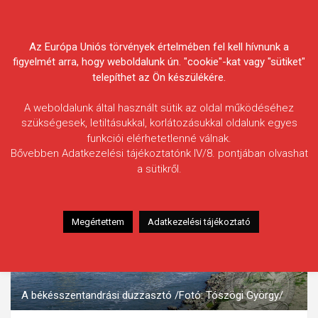
Skip
Körösvidéki Horgász
to
content
Az Európa Uniós törvények értelmében fel kell hívnunk a
Egyesületek Szövetsége
figyelmét arra, hogy weboldalunk ún. "cookie"-kat vagy "sütiket"
telepíthet az Ön készülékére.
A weboldalunk által használt sütik az oldal működéséhez
szükségesek, letiltásukkal, korlátozásukkal oldalunk egyes
funkciói elérhetetlenné válnak.
Bővebben Adatkezelési tájékoztatónk IV/8. pontjában olvashat
a sütikről.
Megértettem
Adatkezelési tájékoztató
A békésszentandrási duzzasztó /Fotó: Tószögi György/