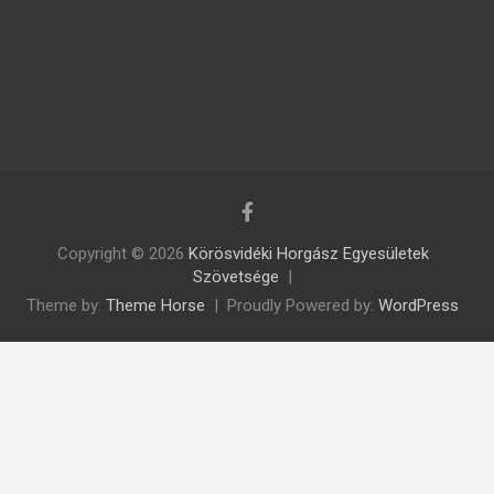
Copyright © 2026
Körösvidéki Horgász Egyesületek
Szövetsége
Theme by:
Theme Horse
Proudly Powered by:
WordPress