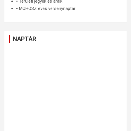
🞄
Területi jegyek és áraik
🞄
MOHOSZ éves versenynaptár
NAPTÁR