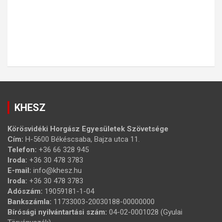
KHESZ
Körösvidéki Horgász Egyesületek Szövetsége
Cím:
H-5600 Békéscsaba, Bajza utca 11.
Telefon:
+36 66 328 945
Iroda:
+36 30 478 3783
E-mail:
info@khesz.hu
Iroda:
+36 30 478 3783
Adószám:
19059181-1-04
Bankszámla:
11733003-20030188-00000000
Bírósági nyilvántartási szám:
04-02-0001028 (Gyulai