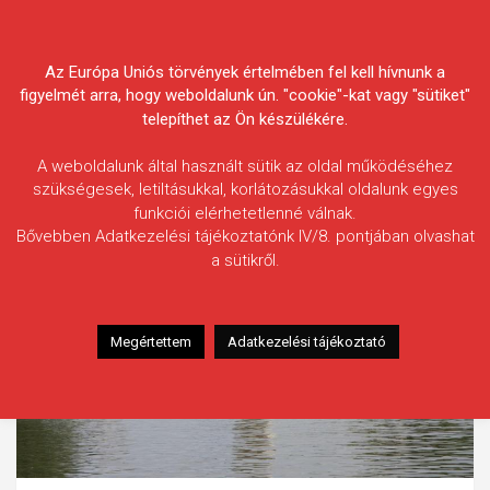
Skip
Körösvidéki Horgász
to
content
Az Európa Uniós törvények értelmében fel kell hívnunk a
Egyesületek Szövetsége
figyelmét arra, hogy weboldalunk ún. "cookie"-kat vagy "sütiket"
telepíthet az Ön készülékére.
A weboldalunk által használt sütik az oldal működéséhez
szükségesek, letiltásukkal, korlátozásukkal oldalunk egyes
funkciói elérhetetlenné válnak.
Bővebben Adatkezelési tájékoztatónk IV/8. pontjában olvashat
a sütikről.
Megértettem
Adatkezelési tájékoztató