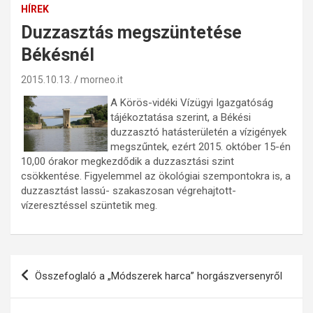
HÍREK
Duzzasztás megszüntetése
Békésnél
2015.10.13.
morneo.it
A Körös-vidéki Vízügyi Igazgatóság
tájékoztatása szerint, a Békési
duzzasztó hatásterületén a vízigények
megszűntek, ezért 2015. október 15-én
10,00 órakor megkezdődik a duzzasztási szint
csökkentése. Figyelemmel az ökológiai szempontokra is, a
duzzasztást lassú- szakaszosan végrehajtott-
vízeresztéssel szüntetik meg.
Bejegyzés
Összefoglaló a „Módszerek harca” horgászversenyről
navigáció