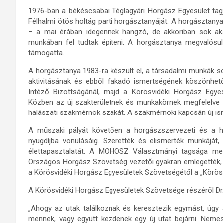
1976-ban a békéscsabai Téglagyári Horgász Egyesület tagja
Félhalmi ötös holtág parti horgásztanyáját. A horgásztanya 
– a mai érában idegennek hangzó, de akkoriban sok aka
munkában fel tudtak építeni. A horgásztanya megvalósul
támogatta.
A horgásztanya 1983-ra készült el, a társadalmi munkák so
aktivitásának és ebből fakadó ismertségének köszönh
Intéző Bizottságánál, majd a Körösvidéki Horgász Egyes
Közben az új szakterületnek és munkakörnek megfelelve
halászati szakmérnök szakát. A szakmérnöki kapcsán új isme
A műszaki pályát követően a horgászszervezeti és a ha
nyugdíjba vonulásáig. Szerették és elismerték munkáját,
élettapasztalatát. A MOHOSZ Választmányi tagsága mel
Országos Horgász Szövetség vezetői gyakran emlegették, h
a Körösvidéki Horgász Egyesületek Szövetségétől a „Körösv
A Körösvidéki Horgász Egyesületek Szövetsége részéről Dr.
„Ahogy az utak találkoznak és keresztezik egymást, úgy a
mennek, vagy együtt kezdenek egy új utat bejárni. Nemes 