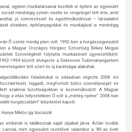
ival, egyben munkatársaival kezdték el építeni az egyesület
sorsát mindvégig szívén viselte és rengeteget tett érte, amit
rattal, jó szervezéssel és együttműködéssel – társadalmi
ását elvekben, építőanyagokkal és munkájával is mindvégig
rán Ő szinte mindig jelen volt. 1992-ben a horgászegyesületi
etően a Magyar Országos Horgász Szövetség Békés Megyei
ületek Szövetégénél folytatta munkáséveit ügyvezetőként.
 1992-1994 között elvégezte a Debreceni Tudományegyetem
retségekre tett szert és új barátságai alakultak.
lgazdálkodási feladatokat is odaadóan végezte 2008. évi
 hozzáértését, higgadt, megfontolt bölcs személyiségét és
lett szakmai bizottságokban is közreműködött. A Magyar
ogy a vitás helyzetekben Ő volt a „mérleg nyelve”. 2008-ban
idék horgászatáért” kitüntetést kapott.
 Hunya Miklós így búcsúzik:
z emberek is találkoznak saját útjaikat járva. Aztán tovább
Lacival, mint egyesületi vezetővel valamikor a ’80-as évek