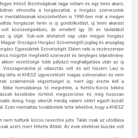
gyei Intéző Bizottságának tagja voltam és egy tenni akaró,
átran elmondta a horgászattal, a horgász szervezetek
n e mentalitásának köszönhetően is 1990-ben már a megyei
váltás horgászat terén is új gondolkodást, új tenni akarást
 volt közösségünkben, de emellett így 30 év távlatából
z új útját. Sok-sok átvitatott nap után megyei horgász
a Magyar Országos Horgász Szövetségtől jogilag és anyagilag
 Horgász Egyesületek Szövetségét. Ebben neki is vezérszerepe
ncs mögötte megfelelő szervezet és tényleges teljesítmény.
akkori vezetősége több pályázó meghallgatása után az új
 Visszagondolva jó választás volt és azt hiszem Laci is
ásáig látta el KHESZ ügyvezetését magas színvonalon és nem
zati szakmérnök végzettséget is, mert úgy érezte kell a
i Béke homokbánya tó megvétele, a Kettős-Körös békési
gászati kezelésbe történő megszerzése és még hosszan
abb dolog, hogy sikerült mindig valami célért együtt küzdő
l. Ezen mentalitás továbbvitele tette lehetővé, hogy a KHESZ
n nem tudtunk közös nevezőre jutni. Talán csak az utódlása
k azért, mert féltette Attilát. Az évek elteltével büszke volt