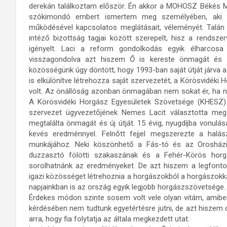
derekán találkoztam először. Én akkor a MOHOSZ Békés Me
szókimondó embert ismertem meg személyében, aki b
működésével kapcsolatos meglátásait, véleményét. Talá
intéző bizottság tagjai között szerepelt, hisz a rendszer
igényelt. Laci a reform gondolkodás egyik élharcosa
visszagondolva azt hiszem Ő is kereste önmagát és a
közösségünk úgy döntött, hogy 1993-ban saját útját járva 
is elkülönítve létrehozza saját szervezetét, a Körösvidéki
volt. Az önállóság azonban önmagában nem sokat ér, ha ni
A Körösvidéki Horgász Egyesületek Szövetsége (KHESZ) 
szervezet ügyvezetőjének Nemes Lacit választotta meg.
megtalálta önmagát és új útját. 15 évig, nyugdíjba vonul
kevés eredménnyel. Felnőtt fejjel megszerezte a halás
munkájához. Neki köszönhető a Fás-tó és az Orosház
duzzasztó fölötti szakaszának és a Fehér-Körös hor
sorolhatnánk az eredményeket. De azt hiszem a legfontos
igazi közösséget létrehoznia a horgászokból a horgászokka
napjainkban is az ország egyik legjobb horgászszövetsége.
Érdekes módon szinte sosem volt vele olyan vitám, amibe
kérdésében nem tudtunk egyetértésre jutni, de azt hiszem csa
arra, hogy fia folytatja az általa megkezdett utat.