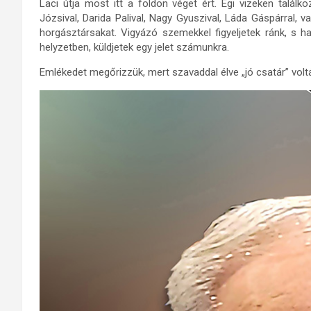
Laci útja most itt a földön véget ért. Égi vizeken találkoz
Józsival, Darida Palival, Nagy Gyuszival, Láda Gáspárral,
horgásztársakat. Vigyázó szemekkel figyeljetek ránk, s 
helyzetben, küldjetek egy jelet számunkra.
Emlékedet megőrizzük, mert szavaddal élve „jó csatár” voltá