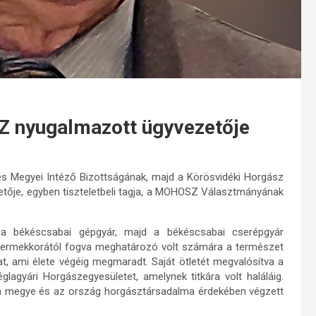
Z nyugalmazott ügyvezetője
s Megyei Intéző Bizottságának, majd a Körösvidéki Horgász
ője, egyben tiszteletbeli tagja, a MOHOSZ Választmányának
 a békéscsabai gépgyár, majd a békéscsabai cserépgyár
yermekkorától fogva meghatározó volt számára a természet
t, ami élete végéig megmaradt. Saját ötletét megvalósítva a
lagyári Horgászegyesületet, amelynek titkára volt haláláig.
 a megye és az ország horgásztársadalma érdekében végzett