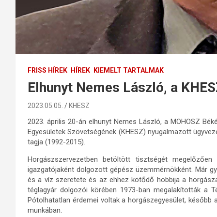
FRISS HÍREK
HÍREK
KIEMELT TARTALMAK
Elhunyt Nemes László, a KHES
2023.05.05.
KHESZ
2023. április 20-án elhunyt Nemes László, a MOHOSZ Béké
Egyesületek Szövetségének (KHESZ) nyugalmazott ügyvezet
tagja (1992-2015).
Horgászszervezetben betöltött tisztségét megelőzően
igazgatójaként dolgozott gépész üzemmérnökként. Már g
és a víz szeretete és az ehhez kötődő hobbija a horgásza
téglagyár dolgozói körében 1973-ban megalakították a Tég
Pótolhatatlan érdemei voltak a horgászegyesület, később
munkában.