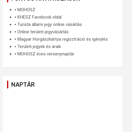
🞄
MOHOSZ
🞄
KHESZ Facebook oldal
🞄
Turista állami jegy online vásárlás
🞄
Online területi jegyvásárlás
🞄
Magyar Horgászkártya regisztráció és igénylés
🞄
Területi jegyek és áraik
🞄
MOHOSZ éves versenynaptár
NAPTÁR