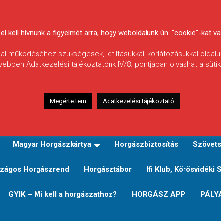
 kell hívnunk a figyelmét arra, hogy weboldalunk ún. "cookie"-kat vag
ldal működéséhez szükségesek, letiltásukkal, korlátozásukkal oldalu
vebben Adatkezelési tájékoztatónk IV/8. pontjában olvashat a sütikr
Megértettem
Adatkezelési tájékoztató
zeink
TERÜLETI JEGY TÍPUSOK ÉS ÁRAIK
Verseny
Magyar Horgászkártya
Horgászbiztosítás
Szövets
zágos Horgászrend
Horgásztábor
Ifi Klub, Körösvidéki 
GYIK – Mi kell a horgászathoz?
HORGÁSZ APP
PÁLY