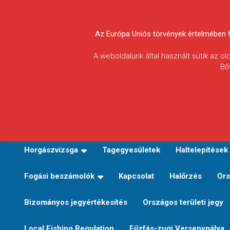
Skip
to
Körösvidéki Horgász
content
Az Európa Uniós törvények értelmében fel
Egyesületek
A weboldalunk által használt sütik az o
Bő
Szövetsége
E-TERÜLETI JEGY VÁLTÁS
Kezdőoldal
Horgászvi
Horgászvizsga
Tagegyesületek
Haltelepítések
Fogási beszámolók
Kapcsolat
Halőrzés
Ors
Bizományos jegyértékesítés
Országos területi jegy
Local Fishing Regulation
Fűzfás-zugi Versenypálya