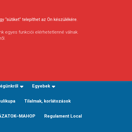
y "sütiket" telepíthet az Ön készülékére.
nk egyes funkciói elérhetetlenné válnak.
ől.
INFÓ
Helyi horgászrend
égünkről
Egyebek
Sulikupa
Tilalmak, korlátozások
ÁZATOK–MAHOP
Regulament Local