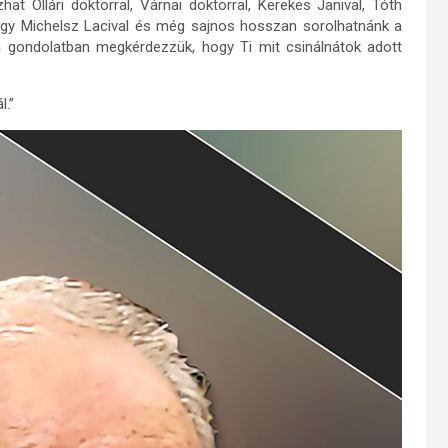
hat Ollári doktorral, Várnai doktorral, Kerekes Janival, Tóth
 vagy Michelsz Lacival és még sajnos hosszan sorolhatnánk a
ha gondolatban megkérdezzük, hogy Ti mit csinálnátok adott
l.”