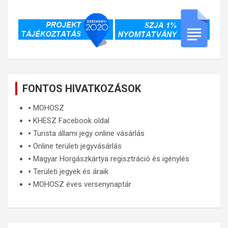
FONTOS HIVATKOZÁSOK
🞄
MOHOSZ
🞄
KHESZ Facebook oldal
🞄
Turista állami jegy online vásárlás
🞄
Online területi jegyvásárlás
🞄
Magyar Horgászkártya regisztráció és igénylés
🞄
Területi jegyek és áraik
🞄
MOHOSZ éves versenynaptár