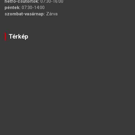
hétfő-csütörtök:
07:30-16:00
péntek:
07:30-14:00
szombat-vasárnap:
Zárva
Térkép