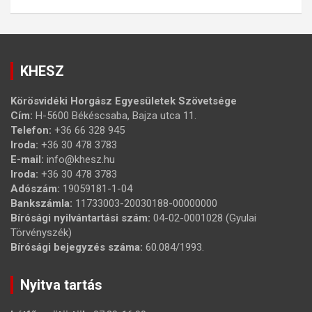
KHESZ
Körösvidéki Horgász Egyesületek Szövetsége
Cím:
H-5600 Békéscsaba, Bajza utca 11.
Telefon:
+36 66 328 945
Iroda:
+36 30 478 3783
E-mail:
info@khesz.hu
Iroda:
+36 30 478 3783
Adószám:
19059181-1-04
Bankszámla:
11733003-20030188-00000000
Bírósági nyilvántartási szám:
04-02-0001028 (Gyulai
Törvényszék)
Bírósági bejegyzés száma:
60.084/1993.
Nyitva tartás