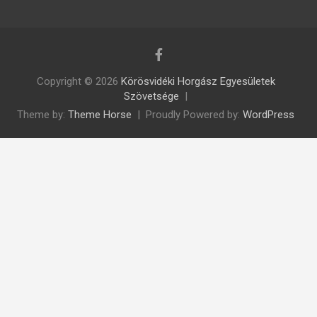
Copyright © 2026
Körösvidéki Horgász Egyesületek
Szövetsége
Theme by:
Theme Horse
Proudly Powered by:
WordPress