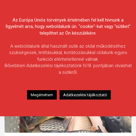
Skip
Körösvidéki Horgász
to
content
Az Európa Uniós törvények értelmében fel kell hívnunk a
Egyesületek Szövetsége
figyelmét arra, hogy weboldalunk ún. "cookie"-kat vagy "sütiket"
telepíthet az Ön készülékére.
A weboldalunk által használt sütik az oldal működéséhez
szükségesek, letiltásukkal, korlátozásukkal oldalunk egyes
funkciói elérhetetlenné válnak.
Bővebben Adatkezelési tájékoztatónk IV/8. pontjában olvashat
a sütikről.
Megértettem
Adatkezelési tájékoztató