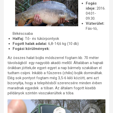
Fogás
ideje:
2016.
04.01-
09.30.
Vízterület:
Fás-tó,
Békéscsaba
Halfaj:
Tő- és tükörpontyok
Fogott halak adatai:
6,8-14,6 kg (10 db)
Fogási körülmények:
​Az összes halat bojlis módszerrel fogtam kb. 70 méter
távolságból egy nagyobb akadó mellől. Általában a hajnali
órákban jöttek,de egyet-egyet a nap bármely szakában el
tudtam csípni. Inkább a fűszeres (chilis) bojlik domináltak.
Elég sok pontyot fogtam még 3,5-6 kiló között, ami azt
bizonyítja, hogy a telepítésből szerencsére minden évben
maradnak egyedek a tóban. Az általam fogott kisebb
példányok szintén visszakerültek a tóba.