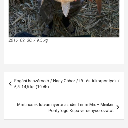
2016. 09. 30. / 9.5 kg
Bejegyzés
Fogási beszámoló / Nagy Gábor / tő- és tükörpontyok /
navigáció
6,8-14,6 kg (10 db)
Martincsek István nyerte az idei Timár Mix − Miniker
Pontyfogó Kupa versenysorozatot