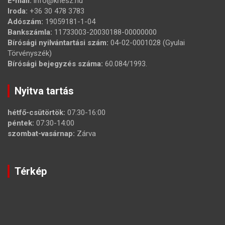
E-mail:
info@khesz.hu
Iroda:
+36 30 478 3783
Adószám:
19059181-1-04
Bankszámla:
11733003-20030188-00000000
Bírósági nyilvántartási szám:
04-02-0001028 (Gyulai
Törvényszék)
Bírósági bejegyzés száma:
60.084/1993.
Nyitva tartás
hétfő-csütörtök:
07:30-16:00
péntek:
07:30-14:00
szombat-vasárnap:
Zárva
Térkép