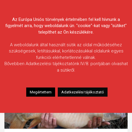
Skip
Körösvidéki Horgász
to
content
Az Európa Uniós törvények értelmében fel kell hívnunk a
Egyesületek Szövetsége
figyelmét arra, hogy weboldalunk ún. "cookie"-kat vagy "sütiket"
telepíthet az Ön készülékére.
A weboldalunk által használt sütik az oldal működéséhez
szükségesek, letiltásukkal, korlátozásukkal oldalunk egyes
funkciói elérhetetlenné válnak.
Bővebben Adatkezelési tájékoztatónk IV/8. pontjában olvashat
a sütikről.
Megértettem
Adatkezelési tájékoztató