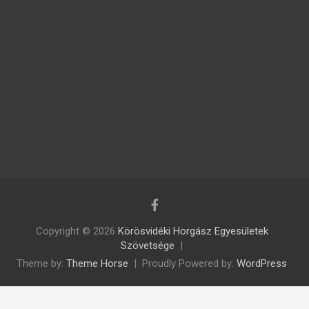
Copyright © 2026
Körösvidéki Horgász Egyesületek
Szövetsége
Theme by:
Theme Horse
Proudly Powered by:
WordPress