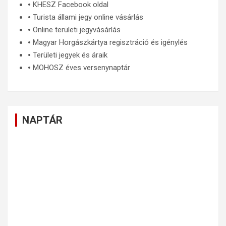
🞄
KHESZ Facebook oldal
🞄
Turista állami jegy online vásárlás
🞄
Online területi jegyvásárlás
🞄
Magyar Horgászkártya regisztráció és igénylés
🞄
Területi jegyek és áraik
🞄
MOHOSZ éves versenynaptár
NAPTÁR