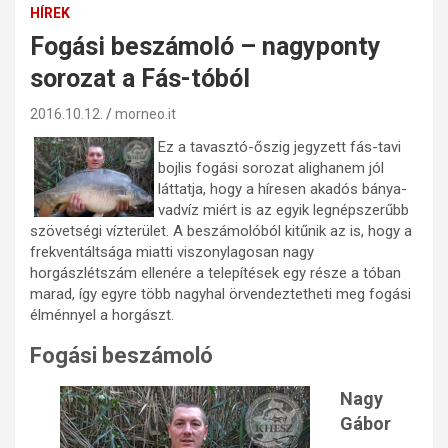
HÍREK
Fogási beszámoló – nagyponty
sorozat a Fás-tóból
2016.10.12.
morneo.it
Ez a tavasztó-őszig jegyzett fás-tavi
bojlis fogási sorozat alighanem jól
láttatja, hogy a híresen akadós bánya-
vadvíz miért is az egyik legnépszerűbb
szövetségi vízterület. A beszámolóból kitűnik az is, hogy a
frekventáltsága miatti viszonylagosan nagy
horgászlétszám ellenére a telepítések egy része a tóban
marad, így egyre több nagyhal örvendeztetheti meg fogási
élménnyel a horgászt.
Fogási beszámoló
Nagy
Gábor